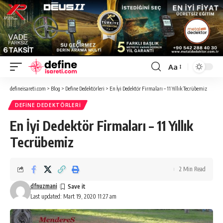
Aa
Font
Resizer
defineisareti.com
>
Blog
>
Define Dedektörleri
>
En İyi Dedektör Firmaları – 11 Yıllık Tecrübemiz
DEFINE DEDEKTÖRLERI
En İyi Dedektör Firmaları – 11 Yıllık
Tecrübemiz
2 Min Read
dfnuzmani
Last updated: Mart 19, 2020 11:27 am