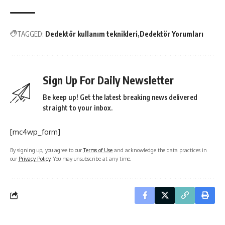
TAGGED:
Dedektör kullanım teknikleri
Dedektör Yorumları
Sign Up For Daily Newsletter
Be keep up! Get the latest breaking news delivered
straight to your inbox.
[mc4wp_form]
By signing up, you agree to our
Terms of Use
and acknowledge the data practices in
our
Privacy Policy
. You may unsubscribe at any time.
defineisareti.com
>
Blog
>
Define Dedektörleri
>
Dedektör Bayiliği İçin Büyük Fırsat, %40 Kar