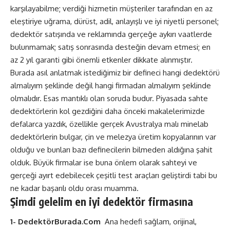
karşılayabilme; verdiği hizmetin müşteriler tarafından en az
eleştiriye uğrama, dürüst, adil, anlayışlı ve iyi niyetli personel;
dedektör satışında ve reklamında gerçeğe aykırı vaatlerde
bulunmamak; satış sonrasında desteğin devam etmesi; en
az 2 yıl garanti gibi önemli etkenler dikkate alınmıştır.
Burada asıl anlatmak istediğimiz bir defineci hangi dedektörü
almalıyım şeklinde değil hangi firmadan almalıyım şeklinde
olmalıdır. Esas mantıklı olan soruda budur. Piyasada sahte
dedektörlerin kol gezdiğini daha önceki makalelerimizde
defalarca yazdık, özellikle gerçek Avustralya malı minelab
dedektörlerin bulgar, çin ve melezya üretim kopyalarının var
olduğu ve bunları bazı definecilerin bilmeden aldığına şahit
olduk. Büyük firmalar ise buna önlem olarak sahteyi ve
gerçeği ayırt edebilecek çeşitli test araçları geliştirdi tabi bu
ne kadar başarılı oldu orası muamma.
Şimdi gelelim en iyi dedektör firmasına
1-
DedektörBurada.Com
Ana hedefi sağlam, orijinal,