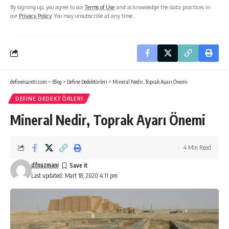
By signing up, you agree to our
Terms of Use
and acknowledge the data practices in
our
Privacy Policy
. You may unsubscribe at any time.
defineisareti.com
>
Blog
>
Define Dedektörleri
>
Mineral Nedir, Toprak Ayarı Önemi
DEFINE DEDEKTÖRLERI
Mineral Nedir, Toprak Ayarı Önemi
4 Min Read
dfnuzmani
Last updated: Mart 18, 2020 4:11 pm