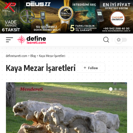
defineisareti.com
>
Blog
>
Kaya Mezar İşaretleri
Kaya Mezar İşaretleri