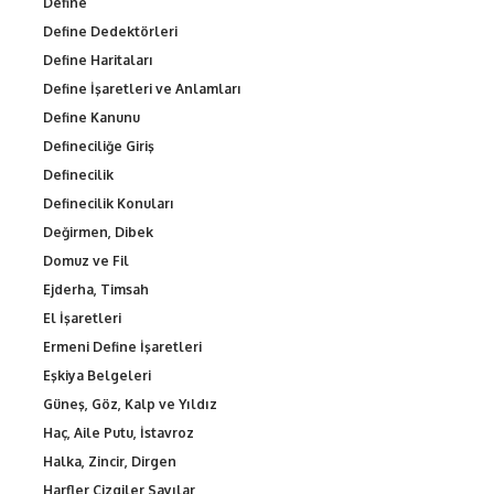
Define
Define Dedektörleri
Define Haritaları
Define İşaretleri ve Anlamları
Define Kanunu
Defineciliğe Giriş
Definecilik
Definecilik Konuları
Değirmen, Dibek
Domuz ve Fil
Ejderha, Timsah
El İşaretleri
Ermeni Define İşaretleri
Eşkiya Belgeleri
Güneş, Göz, Kalp ve Yıldız
Haç, Aile Putu, İstavroz
Halka, Zincir, Dirgen
Harfler Çizgiler Sayılar