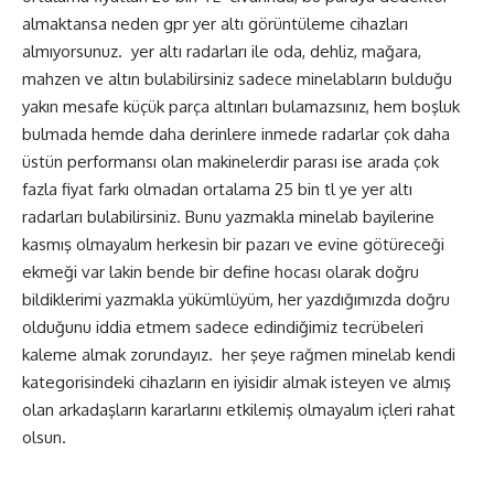
almaktansa neden gpr yer altı görüntüleme cihazları
almıyorsunuz. yer altı radarları ile oda, dehliz, mağara,
mahzen ve altın bulabilirsiniz sadece minelabların bulduğu
yakın mesafe küçük parça altınları bulamazsınız, hem boşluk
bulmada hemde daha derinlere inmede radarlar çok daha
üstün performansı olan makinelerdir parası ise arada çok
fazla fiyat farkı olmadan ortalama 25 bin tl ye yer altı
radarları bulabilirsiniz. Bunu yazmakla minelab bayilerine
kasmış olmayalım herkesin bir pazarı ve evine götüreceği
ekmeği var lakin bende bir define hocası olarak doğru
bildiklerimi yazmakla yükümlüyüm, her yazdığımızda doğru
olduğunu iddia etmem sadece edindiğimiz tecrübeleri
kaleme almak zorundayız. her şeye rağmen minelab kendi
kategorisindeki cihazların en iyisidir almak isteyen ve almış
olan arkadaşların kararlarını etkilemiş olmayalım içleri rahat
olsun.