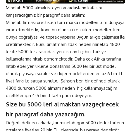
Minelab 5000 almak isteyen arkadaşların kafasını
karıştıracağımız bir paragraf daha atalım:
Minelab firması ürettikleri tüm marka modelleri tüm dünyaya
ihraç etmektedir, konu bu olunca ürettikleri modeller tüm
dünya coğrafyası ve toprak yapısına uygun ar-ge çalışması ile
üretilmektedir. Bunu anlatmamızdaki neden minelab 4800
ler ile 5000 ler arasındaki yeniliklerin hiç biri Türkiye
kullanıcılarına hitab etmemektedir. Daha çok Afrika tarafına
hitab eder yeniliklerle donatılmış 5000 ler bir üst model
olarak piyasaya sürülür ve diğer modellerden en az 6 bin TL
fiyat farkı ile satışa sunulur. Şahsen ben bir defineci olarak
4800 dururken 5000 almam neden hiç kullanmayacağım
özellikler için 4-5 bin tl fazla para ödeyeyim.
Size bu 5000 leri almaktan vazgeçirecek
bir paragraf daha yazacağım.
Değerli defineci arkadaşlar minelab gpx 5000 dedektörlerin
ortalama fiyatları 20 bin TL civarında, bu paraya dedektör