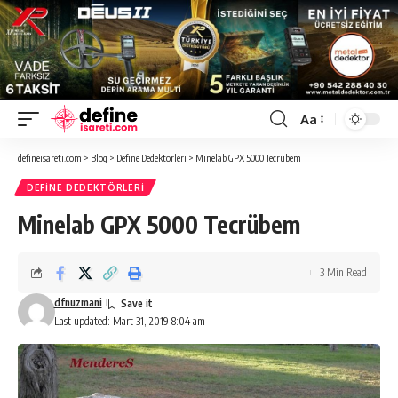
Aa
Font
Resizer
defineisareti.com
>
Blog
>
Define Dedektörleri
>
Minelab GPX 5000 Tecrübem
DEFINE DEDEKTÖRLERI
Minelab GPX 5000 Tecrübem
3 Min Read
dfnuzmani
Last updated: Mart 31, 2019 8:04 am