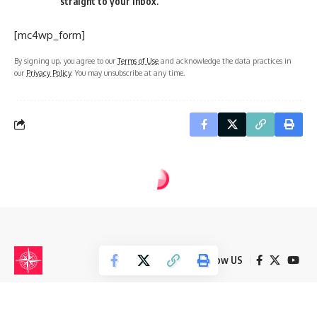
straight to your inbox.
[mc4wp_form]
By signing up, you agree to our
Terms of Use
and acknowledge the data practices in
our
Privacy Policy
. You may unsubscribe at any time.
Follow US
© 2025 defineisaretleri.com