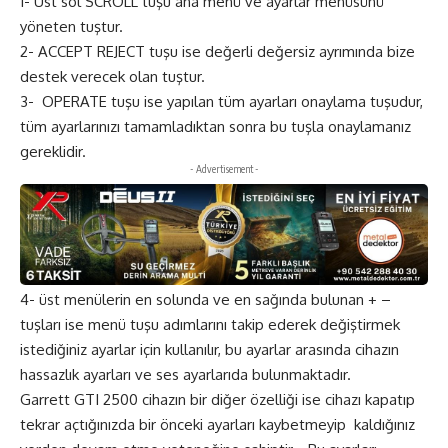
1- Üst sol SCROLL tuşu ana menü ve ayarlar menüsünü
yöneten tuştur.
2- ACCEPT REJECT tuşu ise değerli değersiz ayrımında bize
destek verecek olan tuştur.
3- OPERATE tuşu ise yapılan tüm ayarları onaylama tuşudur,
tüm ayarlarınızı tamamladıktan sonra bu tuşla onaylamanız
gereklidir.
- Advertisement -
4- üst menülerin en solunda ve en sağında bulunan + –
tuşları ise menü tuşu adımlarını takip ederek değiştirmek
istediğiniz ayarlar için kullanılır, bu ayarlar arasında cihazın
hassazlık ayarları ve ses ayarlarıda bulunmaktadır.
Garrett GTI 2500 cihazın bir diğer özelliği ise cihazı kapatıp
tekrar açtığınızda bir önceki ayarları kaybetmeyip kaldığınız