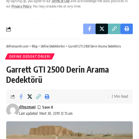
By signing up, you agree to our
Terms of Use
and acknowledge the data practices in
our
Privacy Policy
. You may unsubscribe at any time.
defineisareti.com
>
Blog
>
Define Dedektörleri
>
Garrett GTI 2500 Derin Arama Dedektörü
DEFINE DEDEKTÖRLERI
Garrett GTI 2500 Derin Arama
Dedektörü
2 Min Read
dfnuzmani
Last updated: Mart 30, 2019 12:15 am