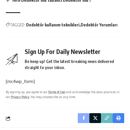
Yerli Dedektör mü Yabancı Dedektör mü ?
TAGGED:
Dedektör kullanım teknikleri
Dedektör Yorumları
Sign Up For Daily Newsletter
Be keep up! Get the latest breaking news delivered
straight to your inbox.
[mc4wp_form]
By signing up, you agree to our
Terms of Use
and acknowledge the data practices in
our
Privacy Policy
. You may unsubscribe at any time.