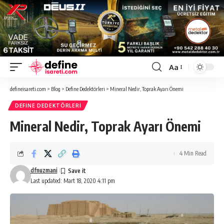
Aa
Font
Resizer
defineisareti.com
>
Blog
>
Define Dedektörleri
>
Mineral Nedir, Toprak Ayarı Önemi
DEFINE DEDEKTÖRLERI
Mineral Nedir, Toprak Ayarı Önemi
4 Min Read
dfnuzmani
Last updated: Mart 18, 2020 4:11 pm