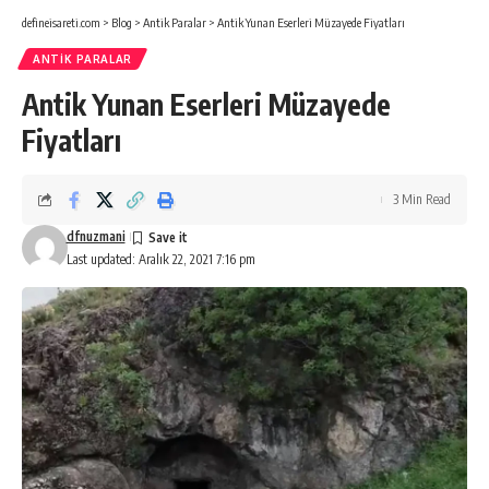
defineisareti.com
>
Blog
>
Antik Paralar
>
Antik Yunan Eserleri Müzayede Fiyatları
ANTIK PARALAR
Antik Yunan Eserleri Müzayede
Fiyatları
3 Min Read
dfnuzmani
Last updated: Aralık 22, 2021 7:16 pm