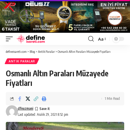
Aa
Font
Resizer
defineisareti.com
>
Blog
>
Antik Paralar
>
Osmanlı Altın Paraları Müzayede Fiyatları
ANTIK PARALAR
Osmanlı Altın Paraları Müzayede
Fiyatları
1 Min Read
dfnuzmani
Last updated: Aralık 29, 2021 8:52 pm