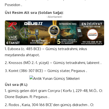
Poseidon .
Üst Resim Alt sıra (Soldan Sağa):
- Advertisement -
Euboea (c. 485 BCE) – Gümüş tetradrahmi, inkus
meydanında ahtapot.
Knossos (MÖ 2.-1. yüzyıl) – Gümüş tetradrahmi, labirent .
Korint (386-307 BCE) – Gümüş stater, Pegasus .
Üst sıra (R L)
gümüş gelen dört gram Corcyra ( Korfu ), 229-48, M.Ö.. O:
Dione Başkanı. R: Pegasus .
Rodos , Karia, 304-166 BCE’den gümüş didrachm . O: