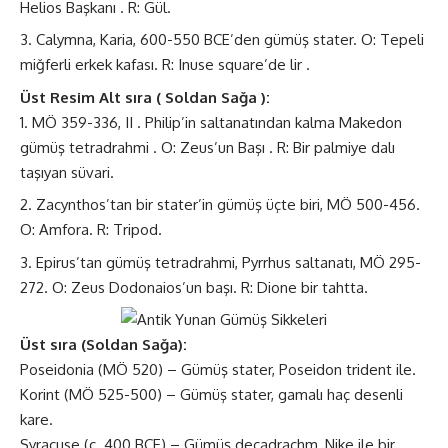
Helios Başkanı . R: Gül.
Calymna, Karia, 600-550 BCE’den gümüş stater. O: Tepeli
miğferli erkek kafası. R: Inuse square’de lir .
Üst Resim Alt sıra ( Soldan Sağa ):
MÖ 359-336, II . Philip’in saltanatından kalma Makedon
gümüş tetradrahmi . O: Zeus’un Başı . R: Bir palmiye dalı
taşıyan süvari.
Zacynthos’tan bir stater’in gümüş üçte biri, MÖ 500-456.
O: Amfora. R: Tripod.
Epirus’tan gümüş tetradrahmi, Pyrrhus saltanatı, MÖ 295-
272. O: Zeus Dodonaios’un başı. R: Dione bir tahtta.
Üst sıra (Soldan Sağa):
Poseidonia (MÖ 520) – Gümüş stater, Poseidon trident ile.
Korint (MÖ 525-500) – Gümüş stater, gamalı haç desenli
kare.
Syracuse (c. 400 BCE) – Gümüş decadrachm, Nike ile bir