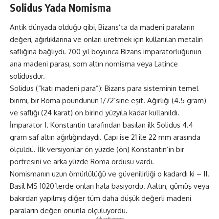
Solidus Yada Nomisma
Antik dünyada olduğu gibi, Bizans’ta da madeni paraların
değeri, ağırlıklarına ve onları üretmek için kullanılan metalin
saflığına bağlıydı. 700 yıl boyunca Bizans imparatorluğunun
ana madeni parası, som altın nomisma veya Latince
solidusdur.
Solidus (“katı madeni para”): Bizans para sisteminin temel
birimi, bir Roma poundunun 1/72’sine eşit. Ağırlığı (4.5 gram)
ve saflığı (24 karat) on birinci yüzyıla kadar kullanıldı.
İmparator I. Konstantin tarafından basılan ilk Solidus 4.4
gram saf altın ağırlığındaydı. Çapı ise 21 ile 22 mm arasında
ölçüldü. İlk versiyonlar ön yüzde (ön) Konstantin’in bir
portresini ve arka yüzde Roma ordusu vardı.
Nomismanın uzun ömürlülüğü ve güvenilirliği o kadardı ki – II.
Basil MS 1020’lerde onları hala basıyordu. Aaltın, gümüş veya
bakırdan yapılmış diğer tüm daha düşük değerli madeni
paraların değeri onunla ölçülüyordu.
- Advertisement -