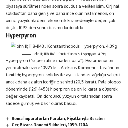
piyasaya sürülmesinden sonra solidus’a verilen isim. Orijinal
solidus’tan daha geniş ve daha ince olan histamenon, on
birinci yüzyıldaki derin ekonomik kriz nedeniyle değeri çok
düştü. 1092’den sonra basımı durduruldu
Hyperpyron
John II; 1118-1143 . Konstantinopolis, Hyperpyron, 4.39g
Hyperpyron (“süper rafine madeni para”): Histamenonun
yerini almak üzere 1092’de I. Aleksios Komnenos tarafından
tanıtıldı; hyperpyron, solidus ile aynı standart ağırlığa sahipti,
ancak daha az altın içeriğine sahipti (20,5 karat). Palaiologos
döneminde (1261-1453) hiperpiron da on iki karat’a düşerek
değer kaybetti. On dördüncü yüzyılın ortalarından sonra
sadece gümüş ve bakır olarak basıldı.
Roma İmparatorları Paraları, Fiyatlarıyla Beraber
Geç Bizans Dönemi Sikkeleri, 1059-1204