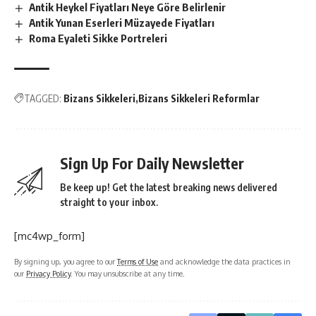
Antik Heykel Fiyatları Neye Göre Belirlenir
Antik Yunan Eserleri Müzayede Fiyatları
Roma Eyaleti Sikke Portreleri
TAGGED:
Bizans Sikkeleri
Bizans Sikkeleri Reformlar
Sign Up For Daily Newsletter
Be keep up! Get the latest breaking news delivered
straight to your inbox.
[mc4wp_form]
By signing up, you agree to our
Terms of Use
and acknowledge the data practices in
our
Privacy Policy
. You may unsubscribe at any time.