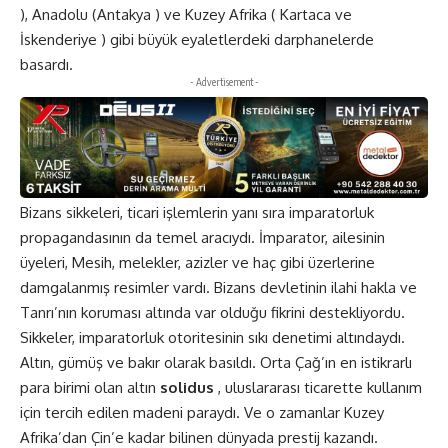
), Anadolu (Antakya ) ve Kuzey Afrika ( Kartaca ve
İskenderiye ) gibi büyük eyaletlerdeki darphanelerde
basardı.
- Advertisement -
Bizans sikkeleri, ticari işlemlerin yanı sıra imparatorluk
propagandasının da temel aracıydı. İmparator, ailesinin
üyeleri, Mesih, melekler, azizler ve haç gibi üzerlerine
damgalanmış resimler vardı. Bizans devletinin ilahi hakla ve
Tanrı’nın koruması altında var olduğu fikrini destekliyordu.
Sikkeler, imparatorluk otoritesinin sıkı denetimi altındaydı.
Altın, gümüş ve bakır olarak basıldı. Orta Çağ’ın en istikrarlı
para birimi olan altın
solidus
, uluslararası ticarette kullanım
için tercih edilen madeni paraydı. Ve o zamanlar Kuzey
Afrika’dan Çin’e kadar bilinen dünyada prestij kazandı.