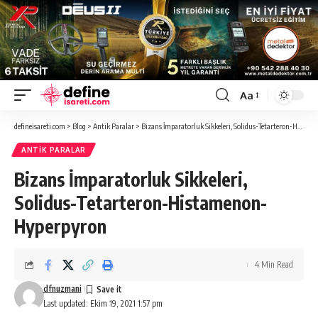
Aa
Font
Resizer
defineisareti.com
>
Blog
>
Antik Paralar
>
Bizans İmparatorluk Sikkeleri, Solidus-Tetarteron-Histamenon-Hyperpyron
ANTIK PARALAR
Bizans İmparatorluk Sikkeleri,
Solidus-Tetarteron-Histamenon-
Hyperpyron
4 Min Read
dfnuzmani
Last updated: Ekim 19, 2021 1:57 pm