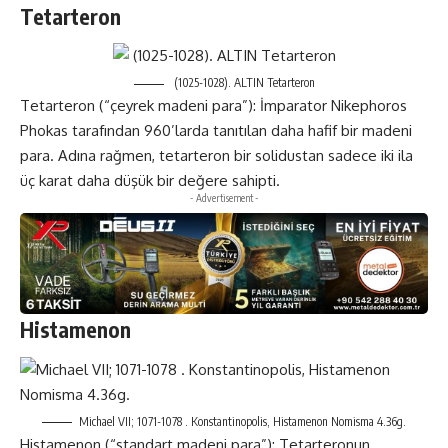
Tetarteron
(1025-1028). ALTIN ​​Tetarteron
Tetarteron (“çeyrek madeni para”): İmparator Nikephoros
Phokas tarafından 960’larda tanıtılan daha hafif bir madeni
para. Adına rağmen, tetarteron bir solidustan sadece iki ila
üç karat daha düşük bir değere sahipti.
- Advertisement -
Histamenon
Michael VII; 1071-1078 . Konstantinopolis, Histamenon Nomisma 4.36g.
Histamenon (“standart madeni para”): Tetarteronun