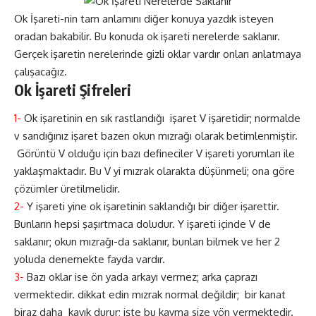
Ok İşareti-nin
tam anlamını diğer konuya yazdık isteyen
oradan bakabilir. Bu konuda ok işareti nerelerde saklanır.
Gerçek işaretin nerelerinde gizli oklar vardır onları anlatmaya
çalışacağız.
Ok İşareti Şifreleri
1-
Ok işaretinin en sık rastlandığı işaret V işaretidir; normalde
v sandığınız işaret bazen okun mızrağı olarak betimlenmiştir.
Görüntü V olduğu için bazı defineciler V işareti yorumları ile
yaklaşmaktadır. Bu V yi mızrak olarakta düşünmeli; ona göre
çözümler üretilmelidir.
2-
Y işareti yine ok işaretinin saklandığı bir diğer işarettir.
Bunların hepsi şaşırtmaca doludur. Y işareti içinde V de
saklanır; okun mızrağı-da saklanır, bunları bilmek ve her 2
yoluda denemekte fayda vardır.
3-
Bazı oklar ise ön yada arkayı vermez; arka çaprazı
vermektedir. dikkat edin mızrak normal değildir; bir kanat
biraz daha kayık durur; işte bu kayma size yön vermektedir.