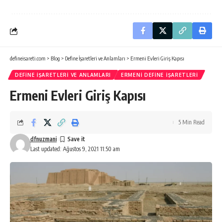
defineisareti.com
>
Blog
>
Define İşaretleri ve Anlamları
>
Ermeni Evleri Giriş Kapısı
DEFINE İŞARETLERI VE ANLAMLARI
ERMENI DEFINE İŞARETLERI
Ermeni Evleri Giriş Kapısı
5 Min Read
dfnuzmani
Last updated: Ağustos 9, 2021 11:50 am