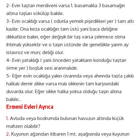
2- Evin taştan merdiveni varsa 1. basamakla 3 basamağın
altına taşları sökülüp bakılır.
3- Evin ocaklığı varsa ( odunla yemek pişirdikleri yer ) tam altı
kazılır. Ona keza ocaklığın tam üstü yani baca deliğine
dikkatlice bakın, eğer değişik bir taş varsa çekmece olma
ihtimali yüksektir ve o taşın üstünde de genellikle yarım ay
istavroz ve murç deliği olur.
4- Evin yataklığı ( yani önceden yatakların konduğu taştan
örme yer ) boşluk sesi aranmalıdır.
5- Eğer evin ocaklığa yakın civarında veya ahırında taşta çakılı
halkalı demir zikke varsa malı sikkenin tam karşısındaki
duvarda olur. Eğer sikke halka yoksa olduğu taşın altına
bakılır..
Ermeni Evleri Ayrıca
1.
Avluda veya bodrumda bulunan havuzun altında küçük
mahzen olabilir?
2.
Kuyunun ağzından itibaren 1 mt. aşağısında veya kuyunun