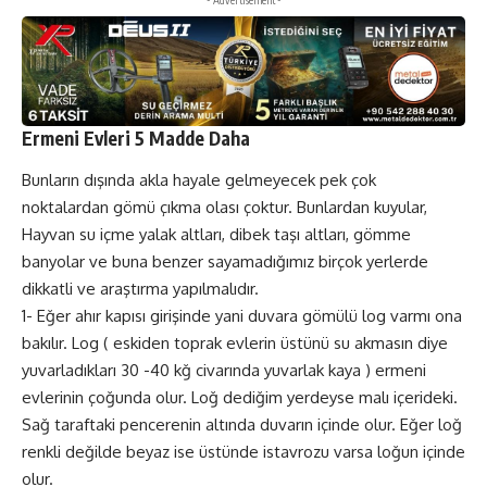
Ermeni Evleri 5 Madde Daha
Bunların dışında akla hayale gelmeyecek pek çok
noktalardan gömü çıkma olası çoktur. Bunlardan kuyular,
Hayvan su içme yalak altları, dibek taşı altları, gömme
banyolar ve buna benzer sayamadığımız birçok yerlerde
dikkatli ve araştırma yapılmalıdır.
1- Eğer ahır kapısı girişinde yani duvara gömülü log varmı ona
bakılır. Log ( eskiden toprak evlerin üstünü su akmasın diye
yuvarladıkları 30 -40 kğ civarında yuvarlak kaya ) ermeni
evlerinin çoğunda olur. Loğ dediğim yerdeyse malı içerideki.
Sağ taraftaki pencerenin altında duvarın içinde olur. Eğer loğ
renkli değilde beyaz ise üstünde istavrozu varsa loğun içinde
olur.