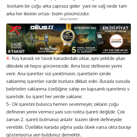
bunların bir çoğu arka çapraza gider yani ne sağ nede tam
arka her ikisinin ortası bizim yönümüzdür.
- Advertisement -
4-
Kuş kanadı ve tavuk kanadındaki oklar, aynı şekilde yılan
dilindeki ok hepsi görünmezdir. Ama bize definenin yerini
verir. Ana işaretler sizi yanıltmasın, işaretlerin içinde
saklanmış işaretler vardır bunlara dikkat edin. Burada sunuda
belirtelim saklanma özelliğine sahip en kapsamlı işaretimiz v
işaretidir. bu işaret her yerde saklanır.
5- Ok işaretini bulunca hemen sevinmeyin; okların çoğu
definenin yerini vermez yani son nokta işareti değildir. Çok
zaman 2. işareti bulmanızı anlatır bazen direk defineyide
verebilir. Özellikle karşıda yığma yada öbek varsa okta burayı
gösteriyorsa yeri buldunuz demektir.