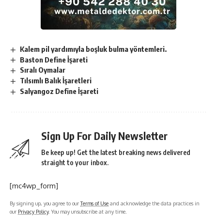
Kalem pil yardımıyla boşluk bulma yöntemleri.
Baston Define İşareti
Sıralı Oymalar
Tılsımlı Balık İşaretleri
Salyangoz Define İşareti
Sign Up For Daily Newsletter
Be keep up! Get the latest breaking news delivered
straight to your inbox.
[mc4wp_form]
By signing up, you agree to our
Terms of Use
and acknowledge the data practices in
our
Privacy Policy
. You may unsubscribe at any time.