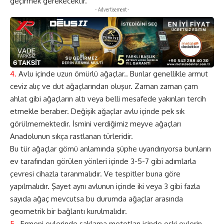
geçirmek gerekecektir.
- Advertisement -
4.
Avlu içinde uzun ömürlü ağaçlar.. Bunlar genellikle armut
ceviz alıç ve dut ağaçlarından oluşur. Zaman zaman çam
ahlat gibi ağaçların altı veya belli mesafede yakınları tercih
etmekle beraber. Değişik ağaçlar avlu içinde pek sık
görülmemektedir. İsmini verdiğimiz meyve ağaçları
Anadolunun sıkça rastlanan türleridir.
Bu tür ağaçlar gömü anlamında şüphe uyandırıyorsa bunların
ev tarafından görülen yönleri içinde 3-5-7 gibi adımlarla
çevresi cihazla taranmalıdır. Ve tespitler buna göre
yapılmalıdır. Şayet aynı avlunun içinde iki veya 3 gibi fazla
sayıda ağaç mevcutsa bu durumda ağaçlar arasında
geometrik bir bağlantı kurulmalıdır.
5.
Ermeni evlerinde saklama metotları içinde eski evlerin