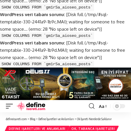
some space... (errno: 28 "No space left on device")]
SHOW COLUMNS FROM `gm1rSa_aioseo_posts`
WordPress veri tabanı sorunu:
[Disk full (/tmp/#sql-
temptable-330-2441a9-1b9c.MAI); waiting for someone to free
some space... (errno: 28 "No space left on device")]
SHOW COLUMNS FROM `gm1rSa_aioseo_posts`
WordPress veri tabanı sorunu:
[Disk full (/tmp/#sql-
temptable-330-2441a9-1b9d.MAI); waiting for someone to free
some space... (errno: 28 "No space left on device")]
SHOW COLUMNS FROM `gm1rSa_aioseo_posts`
Aa
Font
Resizer
defineisareti.com
>
Blog
>
Define İşaretleri ve Anlamları
>
Ok İşareti Nerelerde Saklanır
DEFINE İŞARETLERI VE ANLAMLARI
OK, TABANCA İŞARETLERI