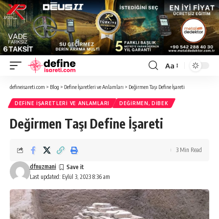
Aa
Font
Resizer
defineisareti.com
>
Blog
>
Define İşaretleri ve Anlamları
>
Değirmen Taşı Define İşareti
DEFINE İŞARETLERI VE ANLAMLARI
DEĞIRMEN, DIBEK
Değirmen Taşı Define İşareti
3 Min Read
dfnuzmani
Last updated: Eylül 3, 2023 8:36 am