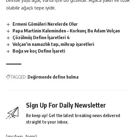
birinde yaşlı ağaç varsa işte bu güzeldir. Ağaca yakın ve uzak
olabilir ağaçlı tepe iyidir.
Ermeni Gömüleri Nerelerde Olur
Papa Martinin Kaleminden – Korkunç Bu Adam Volçan
Çözülmüş Define İşaretleri 4
Volçan’ın namazlık taşı, mihrap işaretleri
Boğa ve koç Define İşareti
TAGGED:
Değirmende define bulma
Sign Up For Daily Newsletter
Be keep up! Get the latest breaking news delivered
straight to your inbox.
[mc4wp_form]