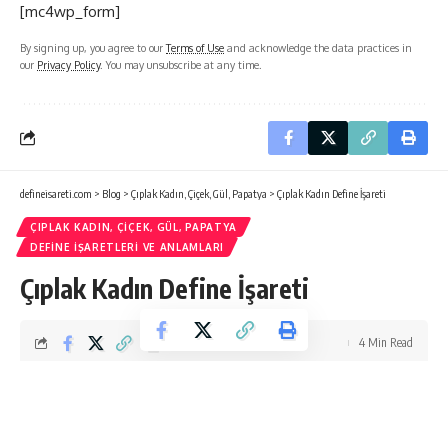
[mc4wp_form]
By signing up, you agree to our
Terms of Use
and acknowledge the data practices in
our
Privacy Policy
. You may unsubscribe at any time.
defineisareti.com
>
Blog
>
Çıplak Kadın, Çiçek, Gül, Papatya
>
Çıplak Kadın Define İşareti
ÇIPLAK KADIN, ÇIÇEK, GÜL, PAPATYA
DEFINE İŞARETLERI VE ANLAMLARI
Çıplak Kadın Define İşareti
4 Min Read
dfnuzmani
Last updated: Eylül 3, 2023 7:53 am