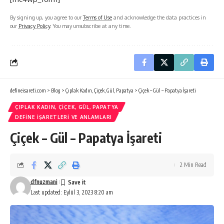
By signing up, you agree to our
Terms of Use
and acknowledge the data practices in
our
Privacy Policy
. You may unsubscribe at any time.
defineisareti.com
>
Blog
>
Çıplak Kadın, Çiçek, Gül, Papatya
>
Çiçek – Gül – Papatya İşareti
ÇIPLAK KADIN, ÇIÇEK, GÜL, PAPATYA
DEFINE İŞARETLERI VE ANLAMLARI
Çiçek – Gül – Papatya İşareti
2 Min Read
dfnuzmani
Last updated: Eylül 3, 2023 8:20 am