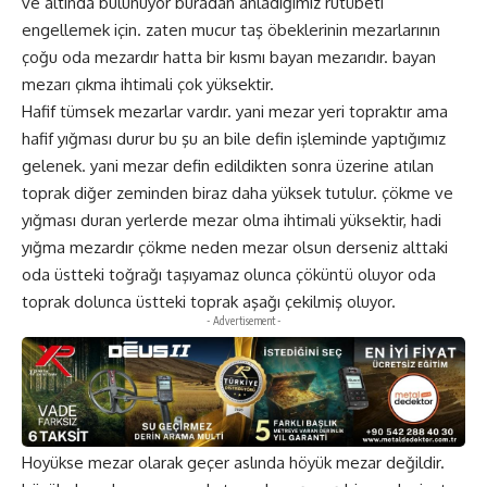
ve altında bulunuyor buradan anladığımız rutübeti
engellemek için. zaten mucur taş öbeklerinin mezarlarının
çoğu oda mezardır hatta bir kısmı bayan mezarıdır. bayan
mezarı çıkma ihtimali çok yüksektir.
Hafif tümsek mezarlar vardır. yani mezar yeri topraktır ama
hafif yığması durur bu şu an bile defin işleminde yaptığımız
gelenek. yani mezar defin edildikten sonra üzerine atılan
toprak diğer zeminden biraz daha yüksek tutulur. çökme ve
yığması duran yerlerde mezar olma ihtimali yüksektir, hadi
yığma mezardır çökme neden mezar olsun derseniz alttaki
oda üstteki toğrağı taşıyamaz olunca çöküntü oluyor oda
toprak dolunca üstteki toprak aşağı çekilmiş oluyor.
- Advertisement -
Hoyükse mezar olarak geçer aslında höyük mezar değildir.