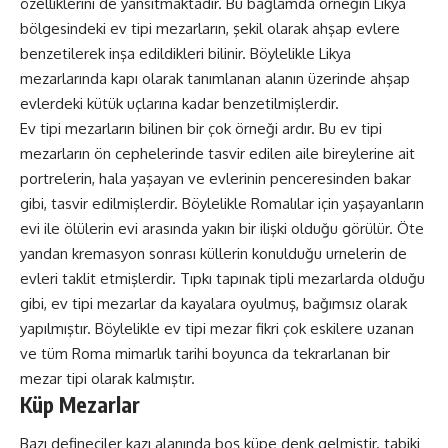
özelliklerini de yansıtmaktadır. Bu bağlamda örneğin Likya
bölgesindeki ev tipi mezarların, şekil olarak ahşap evlere
benzetilerek inşa edildikleri bilinir. Böylelikle Likya
mezarlarında kapı olarak tanımlanan alanın üzerinde ahşap
evlerdeki kütük uçlarına kadar benzetilmişlerdir.
Ev tipi mezarların bilinen bir çok örneği ardır. Bu ev tipi
mezarların ön cephelerinde tasvir edilen aile bireylerine ait
portrelerin, hala yaşayan ve evlerinin penceresinden bakar
gibi, tasvir edilmişlerdir. Böylelikle Romalılar için yaşayanların
evi ile ölülerin evi arasında yakın bir ilişki olduğu görülür. Öte
yandan kremasyon sonrası küllerin konulduğu urnelerin de
evleri taklit etmişlerdir. Tıpkı tapınak tipli mezarlarda olduğu
gibi, ev tipi mezarlar da kayalara oyulmuş, bağımsız olarak
yapılmıştır. Böylelikle ev tipi mezar fikri çok eskilere uzanan
ve tüm Roma mimarlık tarihi boyunca da tekrarlanan bir
mezar tipi olarak kalmıştır.
Küp Mezarlar
Bazı defineciler kazı alanında boş küpe denk gelmiştir. tabiki