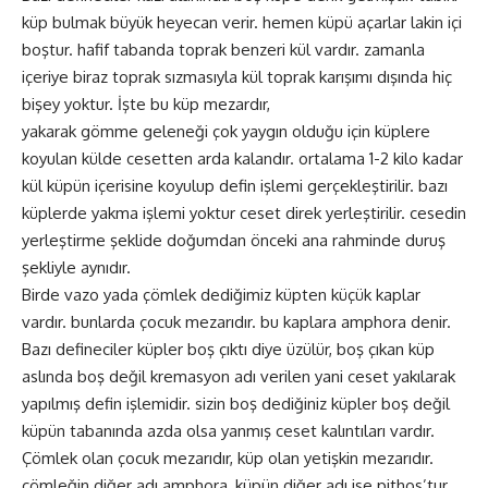
küp bulmak büyük heyecan verir. hemen küpü açarlar lakin içi
boştur. hafif tabanda toprak benzeri kül vardır. zamanla
içeriye biraz toprak sızmasıyla kül toprak karışımı dışında hiç
bişey yoktur. İşte bu küp mezardır,
yakarak gömme geleneği çok yaygın olduğu için küplere
koyulan külde cesetten arda kalandır. ortalama 1-2 kilo kadar
kül küpün içerisine koyulup defin işlemi gerçekleştirilir. bazı
küplerde yakma işlemi yoktur ceset direk yerleştirilir. cesedin
yerleştirme şeklide doğumdan önceki ana rahminde duruş
şekliyle aynıdır.
Birde vazo yada çömlek dediğimiz küpten küçük kaplar
vardır. bunlarda çocuk mezarıdır. bu kaplara amphora denir.
Bazı defineciler küpler boş çıktı diye üzülür, boş çıkan küp
aslında boş değil kremasyon adı verilen yani ceset yakılarak
yapılmış defin işlemidir. sizin boş dediğiniz küpler boş değil
küpün tabanında azda olsa yanmış ceset kalıntıları vardır.
Çömlek olan çocuk mezarıdır, küp olan yetişkin mezarıdır.
çömleğin diğer adı amphora, küpün diğer adı ise pithos’tur.