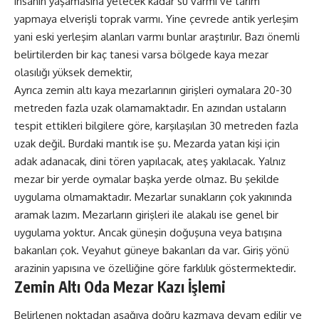
insanın yaşamasına yetecek kadar su varmı ve tarım
yapmaya elverişli toprak varmı. Yine çevrede antik yerleşim
yani eski yerleşim alanları varmı bunlar araştırılır. Bazı önemli
belirtilerden bir kaç tanesi varsa bölgede kaya mezar
olasılığı yüksek demektir,
Ayrıca zemin altı kaya mezarlarının girişleri oymalara 20-30
metreden fazla uzak olamamaktadır. En azından ustaların
tespit ettikleri bilgilere göre, karşılaşılan 30 metreden fazla
uzak değil. Burdaki mantık ise şu. Mezarda yatan kişi için
adak adanacak, dini tören yapılacak, ateş yakılacak. Yalnız
mezar bir yerde oymalar başka yerde olmaz. Bu şekilde
uygulama olmamaktadır. Mezarlar sunakların çok yakınında
aramak lazım. Mezarların girişleri ile alakalı ise genel bir
uygulama yoktur. Ancak güneşin doğuşuna veya batışına
bakanları çok. Veyahut güneye bakanları da var. Giriş yönü
arazinin yapısına ve özelliğine göre farklılık göstermektedir.
Zemin Altı Oda Mezar Kazı İşlemi
Belirlenen noktadan aşağıya doğru kazmaya devam edilir ve