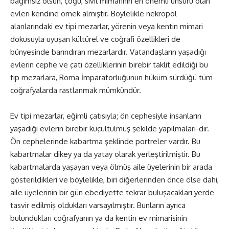
bağımsız olsun, çoğu, sivil mimarinin en önemli unsuru olan
evleri kendine örnek almıştır. Böylelikle nekropol
alanlarındaki ev tipi mezarlar, yörenin veya kentin mimari
dokusuyla uyuşan kültürel ve coğrafi özellikleri de
bünyesinde barındıran mezarlardır. Vatandaşların yaşadığı
evlerin cephe ve çatı özelliklerinin birebir taklit edildiği bu
tip mezarlara, Roma İmparatorluğunun hüküm sürdüğü tüm
coğrafyalarda rastlanmak mümkündür.
Ev tipi mezarlar, eğimli çatısıyla; ön cephesiyle insanların
yaşadığı evlerin birebir küçültülmüş şekilde yapılmaları-dır.
Ön cephelerinde kabartma şeklinde portreler vardır. Bu
kabartmalar dikey ya da yatay olarak yerleştirilmiştir. Bu
kabartmalarda yaşayan veya ölmüş aile üyelerinin bir arada
gösterildikleri ve böylelikle, biri diğerlerinden önce ölse dahi,
aile üyelerinin bir gün ebediyette tekrar buluşacakları yerde
tasvir edilmiş oldukları varsayılmıştır. Bunların ayrıca
bulundukları coğrafyanın ya da kentin ev mimarisinin