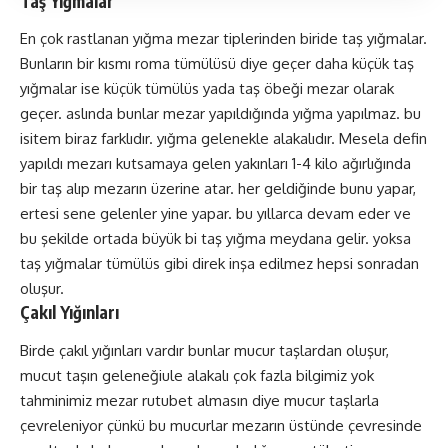
Taş Yığmalar
En çok rastlanan yığma mezar tiplerinden biride taş yığmalar.
Bunların bir kısmı roma tümülüsü diye geçer daha küçük taş
yığmalar ise küçük tümülüs yada taş öbeği mezar olarak
geçer. aslında bunlar mezar yapıldığında yığma yapılmaz. bu
isitem biraz farklıdır. yığma gelenekle alakalıdır. Mesela defin
yapıldı mezarı kutsamaya gelen yakınları 1-4 kilo ağırlığında
bir taş alıp mezarın üzerine atar. her geldiğinde bunu yapar,
ertesi sene gelenler yine yapar. bu yıllarca devam eder ve
bu şekilde ortada büyük bi taş yığma meydana gelir. yoksa
taş yığmalar tümülüs gibi direk inşa edilmez hepsi sonradan
oluşur.
Çakıl Yığınları
Birde çakıl yığınları vardır bunlar mucur taşlardan oluşur,
mucut taşın geleneğiule alakalı çok fazla bilgimiz yok
tahminimiz mezar rutubet almasın diye mucur taşlarla
çevreleniyor çünkü bu mucurlar mezarın üstünde çevresinde