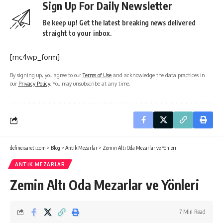
Sign Up For Daily Newsletter
Be keep up! Get the latest breaking news delivered
straight to your inbox.
[mc4wp_form]
By signing up, you agree to our
Terms of Use
and acknowledge the data practices in
our
Privacy Policy
. You may unsubscribe at any time.
defineisareti.com
>
Blog
>
Antik Mezarlar
>
Zemin Altı Oda Mezarlar ve Yönleri
ANTIK MEZARLAR
Zemin Altı Oda Mezarlar ve Yönleri
7 Min Read