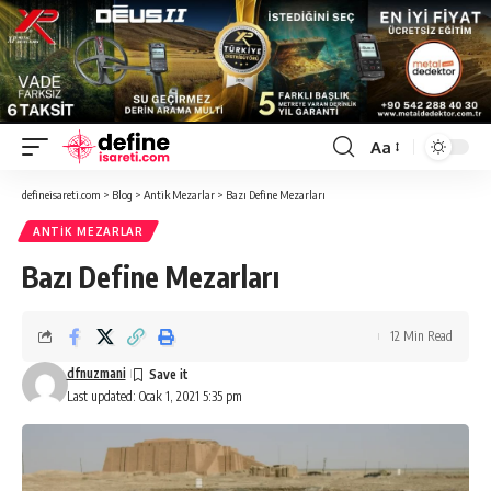
Aa
Font
Resizer
defineisareti.com
>
Blog
>
Antik Mezarlar
>
Bazı Define Mezarları
ANTIK MEZARLAR
Bazı Define Mezarları
12 Min Read
dfnuzmani
Last updated: Ocak 1, 2021 5:35 pm