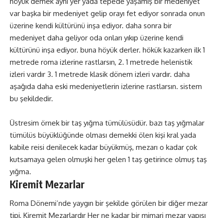
höyük demek aynı yer yada tepede yaşamış bir medeniyet
var başka bir medeniyet gelip orayı fet ediyor sonrada onun
üzerine kendi kültürünü inşa ediyor. daha sonra bir
medeniyet daha geliyor oda onları yıkıp üzerine kendi
kültürünü inşa ediyor. buna höyük derler. hökük kazarken ilk 1
metrede roma izlerine rastlarsın, 2. 1 metrede helenistik
izleri vardır 3. 1 metrede klasik dönem izleri vardır. daha
aşağıda daha eski medeniyetlerin izlerine rastlarsın. sistem
bu şekildedir.
Üstresim örnek bir taş yığma tümülüsüdür. bazı taş yığmalar
tümülüs büyüklüğünde olması demekki ölen kişi kral yada
kabile reisi denilecek kadar büyükmüş, mezarı o kadar çok
kutsamaya gelen olmuşki her gelen 1 taş getirince olmuş taş
yığma.
Kiremit Mezarlar
Roma Dönemi’nde yaygın bir şekilde görülen bir diğer mezar
tipi, Kiremit Mezarlardır Her ne kadar bir mimari mezar yapısı