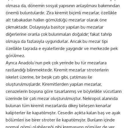
olmasa da, dönemin sosyal yapısının anlaşılması bakımından
önemli buluntulardır. Zira kiremit biçimli mezarlar, özellikle
alt tabakadan halkın gömüldüğü mezarlar olarak öne
çıkmaktadır. Dolayısıyla basitçe yapılan bu mezarlar
diğerlerine oranla çok bulunmaları doğaldır; fakat tahrip
olmaya da fazlasıyla uygundurlar. Ancak bu mezar tipi
özellikle taşrada e eyaletlerde yaygındır ve merkezde pek
görülmez.
Ayrıca Anadolu’nun pek çok yerinde bu tür mezarlara
rastlandığı bilinmektedir. Kiremit mezarlar stroterlerin
iskelet üzerine, bir beşik çatı gibi, çatılması ile
oluşturulmuşlardır. Kiremitlerden yapılan mezarlar,
cenazelerin boyuna göre tasarlanmış ve böylelikle vücutların
üzerinde bir çatı mezar oluşturulmuştur. Nekropol alanında
bulunan tüm kiremit mezarlarda dikey birleşen kenarlar
kalipterler ile kapatılmıştır. Cesedin açıkta kalan baş ve ayak
bölümleri ise birer stroter ile kapatılmıştır. Bunların içinde
normal gömü olabileceği gibi kremasyon gömüler de yer