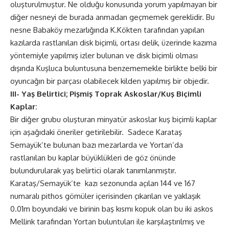
oluşturulmuştur. Ne olduğu konusunda yorum yapılmayan bir
diğer nesneyi de burada anmadan geçmemek gereklidir. Bu
nesne Babaköy mezarlığında K.Kökten tarafından yapılan
kazılarda rastlanılan disk biçimli, ortası delik, üzerinde kazıma
yöntemiyle yapılmış izler bulunan ve disk biçimli olması
dışında Kuşluca buluntusuna benzememekle birlikte belki bir
oyuncağın bir parçası olabilecek kilden yapılmış bir objedir.
III- Yaş Belirtici; Pişmiş Toprak Askoslar/Kuş Biçimli
Kaplar:
Bir diğer grubu oluşturan minyatür askoslar kuş biçimli kaplar
için aşağıdaki öneriler getirilebilir. Sadece Karataş
Semayük’te bulunan bazı mezarlarda ve Yortan’da
rastlanılan bu kaplar büyüklükleri de göz önünde
bulundurularak yaş belirtici olarak tanımlanmıştır.
Karataş/Semayük’te kazı sezonunda açılan 144 ve 167
numaralı pithos gömüler içerisinden çıkarılan ve yaklaşık
0.01m boyundaki ve birinin baş kısmı kopuk olan bu iki askos
Mellink tarafından Yortan buluntuları ile karşılaştırılmış ve