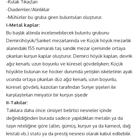
-Kulak Tıkaçları
-Diademler/Alınlıklar
-Mühürler bu gruba giren buluntuları oluşturur.
I-Metal kaplar:
Bu başlık altında incelenebilecek buluntu grubunu
Demircihöyük/Sarıket mezarlarında ve Küçük höyük mezarlık
alanındaki 155 numaralı taş sandık mezar içerisinde ortaya
çıkarılan kurşun kaplar oluşturur. Demirci höyük kapları, devrik
ağız kenarlı, uzun boyunlu ve küresel gövdeliyken; Küçük
höyükte bulunan ise hocker durumda yetişkin iskeletinin ayak
ucunda ortaya çıkarılan düz ağız kenarlı, uzun boyunlu,
küresel gövdeli, kazıcıları tarafından Suriye şişeleri ile
karşılaştırılan minyatür bir kurşun şişedir
II-Takılar:
Takılara daha önce cinsiyet belirtici nesneler içinde
değinildiğinden burada sadece yapıldıkları metalin ya da
taşın niteliğine göre (altın, gümüş, kurşun ya da karneol, dağ
kristali vb.) statü ya da prestij nesnesi olarak kabul edilebilir.