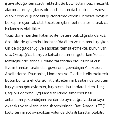
işlevi olduğu ileri sürülmektedir. Bu buluntularınbazı mezarlık
alanında ortaya çıkmış olması bunların da bir ritüel nesnesi
olabileceği düşüncesini güçlendirmektedir. Bir başka deyişle
bu kaplar oyuncak olabilecekleri gibi ritüel nesnesi olarak da
kullanılmış olabilirler.
Yazılı dönemlerden kalan söylencelere bakıldığında da kuş,
özellikle de güvercin Hindistan’da ölüm ve ruhların kuşuyken,
Çin’de doğurganlığı ve sadakati temsil etmekte, bunun yanı
sıra, Ortaçağ’da barış ve kutsal ruhları simgelerken Yunan
Mitolojisi’nde annesi Prokne tarafından öldürülen küçük
Itys’in tanrılar tarafından güvercine çevrildiğini Anakreon,
Apollodoros, Pausanias, Homeros ve Ovidius belirtmektedir.
Bütün bunlara ek olarak Hitit ritüellerinin bazılarında görülen
kuş yakma gibi eylemler, kuş biçimli bu kaplara Erken Tunç
Çağı ölü gömme uygulamaları içinde simgesel bazı
anlamların yüklendiğinin; ve ileride aynı coğrafyada ortaya
çıkacak uygarlıkların inanç sistemlerinde; Batı Anadolu ETÇ
kültürlerinin rol oynadıkları yolunda dolaylı kanıtlar olabilir.