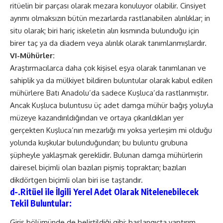
ritüelin bir parçası olarak mezara konuluyor olabilir. Cinsiyet
ayrımı olmaksızın bütün mezarlarda rastlanabilen alınlıklar; in
situ olarak; biri hariç iskeletin alın kısmında bulunduğu için
birer taç ya da diadem veya alınlık olarak tanımlanmışlardır.
VI-Mühürler:
Araştırmacılarca daha çok kişisel eşya olarak tanımlanan ve
sahiplik ya da mülkiyet bildiren buluntular olarak kabul edilen
mühürlere Batı Anadolu’da sadece Kuşluca’da rastlanmıştır.
Ancak Kuşluca buluntusu üç adet damga mühür bağış yoluyla
müzeye kazandırıldığından ve ortaya çıkarıldıkları yer
gerçekten Kuşluca’nın mezarlığı mı yoksa yerleşim mi olduğu
yolunda kuşkular bulunduğundan; bu buluntu grubuna
şüpheyle yaklaşmak gereklidir. Bulunan damga mühürlerin
dairesel biçimli olan bazıları pişmiş topraktan; bazıları
dikdörtgen biçimli olan biri ise taştandır.
d-.Ritüel ile İlgili Yerel Adet Olarak Nitelenebilecek
Tekil Buluntular:
Giriş bölümünde de belirtildiği gibi; başlangıçta yaptırım