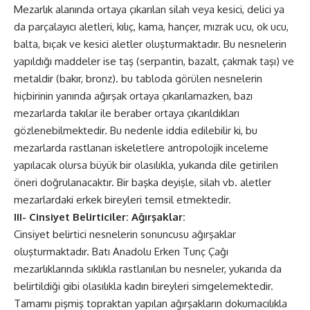
Mezarlık alanında ortaya çıkarılan silah veya kesici, delici ya
da parçalayıcı aletleri, kılıç, kama, hançer, mızrak ucu, ok ucu,
balta, bıçak ve kesici aletler oluşturmaktadır. Bu nesnelerin
yapıldığı maddeler ise taş (serpantin, bazalt, çakmak taşı) ve
metaldir (bakır, bronz). bu tabloda görülen nesnelerin
hiçbirinin yanında ağırşak ortaya çıkarılamazken, bazı
mezarlarda takılar ile beraber ortaya çıkarıldıkları
gözlenebilmektedir. Bu nedenle iddia edilebilir ki, bu
mezarlarda rastlanan iskeletlere antropolojik inceleme
yapılacak olursa büyük bir olasılıkla, yukarıda dile getirilen
öneri doğrulanacaktır. Bir başka deyişle, silah vb. aletler
mezarlardaki erkek bireyleri temsil etmektedir.
III- Cinsiyet Belirticiler: Ağırşaklar:
Cinsiyet belirtici nesnelerin sonuncusu ağırşaklar
oluşturmaktadır. Batı Anadolu Erken Tunç Çağı
mezarlıklarında sıklıkla rastlanılan bu nesneler, yukarıda da
belirtildiği gibi olasılıkla kadın bireyleri simgelemektedir.
Tamamı pişmiş topraktan yapılan ağırşakların dokumacılıkla