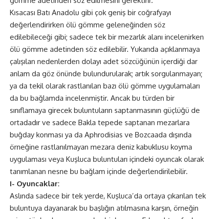
gömme adetinden söz edilmesini gerektirir.
Kısacası Batı Anadolu gibi çok geniş bir coğrafyayı
değerlendirirken ölü gömme geleneğinden söz
edilebileceği gibi; sadece tek bir mezarlık alanı incelenirken
ölü gömme adetinden söz edilebilir. Yukarıda açıklanmaya
çalışılan nedenlerden dolayı adet sözcüğünün içerdiği dar
anlam da göz önünde bulundurularak; artık sorgulanmayan;
ya da tekil olarak rastlanılan bazı ölü gömme uygulamaları
da bu bağlamda incelenmiştir. Ancak bu türden bir
sınıflamaya girecek buluntuların saptanmasının güçlüğü de
ortadadır ve sadece Bakla tepede saptanan mezarlara
buğday konması ya da Aphrodisias ve Bozcaada dışında
örneğine rastlanılmayan mezara deniz kabuklusu koyma
uygulaması veya Kuşluca buluntuları içindeki oyuncak olarak
tanımlanan nesne bu bağlam içinde değerlendirilebilir.
I- Oyuncaklar:
Aslında sadece bir tek yerde, Kuşluca’da ortaya çıkarılan tek
buluntuya dayanarak bu başlığın atılmasına karşın, örneğin