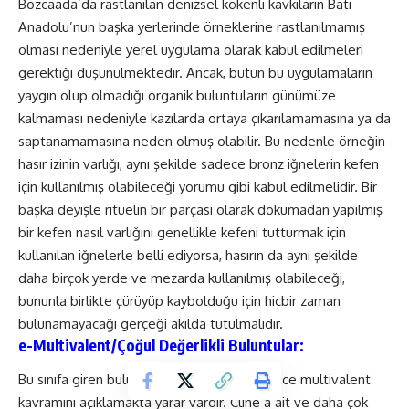
Bozcaada’da rastlanılan denizsel kökenli kavkıların Batı
Anadolu’nun başka yerlerinde örneklerine rastlanılmamış
olması nedeniyle yerel uygulama olarak kabul edilmeleri
gerektiği düşünülmektedir. Ancak, bütün bu uygulamaların
yaygın olup olmadığı organik buluntuların günümüze
kalmaması nedeniyle kazılarda ortaya çıkarılamamasına ya da
saptanamamasına neden olmuş olabilir. Bu nedenle örneğin
hasır izinin varlığı, aynı şekilde sadece bronz iğnelerin kefen
için kullanılmış olabileceği yorumu gibi kabul edilmelidir. Bir
başka deyişle ritüelin bir parçası olarak dokumadan yapılmış
bir kefen nasıl varlığını genellikle kefeni tutturmak için
kullanılan iğnelerle belli ediyorsa, hasırın da aynı şekilde
daha birçok yerde ve mezarda kullanılmış olabileceği,
bununla birlikte çürüyüp kaybolduğu için hiçbir zaman
bulunamayacağı gerçeği akılda tutulmalıdır.
e-Multivalent/Çoğul Değerlikli Buluntular:
Bu sınıfa giren buluntuları tanımlamadan önce multivalent
kavramını açıklamakta yarar vardır. Cline’a ait ve daha çok