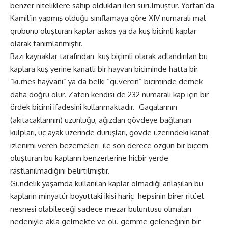
benzer niteliklere sahip oldukları ileri sürülmüştür. Yortan’da
Kamil’in yapmış olduğu sınıflamaya göre XIV numaralı mal
grubunu oluşturan kaplar askos ya da kuş biçimli kaplar
olarak tanımlanmıştır.
Bazı kaynaklar tarafından kuş biçimli olarak adlandırılan bu
kaplara kuş yerine kanatlı bir hayvan biçiminde hatta bir
“kümes hayvanı” ya da belki “güvercin” biçiminde demek
daha doğru olur. Zaten kendisi de 232 numaralı kap için bir
ördek biçimi ifadesini kullanmaktadır. Gagalarının
(akıtacaklarının) uzunluğu, ağızdan gövdeye bağlanan
kulpları, üç ayak üzerinde duruşları, gövde üzerindeki kanat
izlenimi veren bezemeleri ile son derece özgün bir biçem
oluşturan bu kapların benzerlerine hiçbir yerde
rastlanılmadığını belirtilmiştir.
Gündelik yaşamda kullanılan kaplar olmadığı anlaşılan bu
kapların minyatür boyuttaki ikisi hariç hepsinin birer ritüel
nesnesi olabileceği sadece mezar buluntusu olmaları
nedeniyle akla gelmekte ve ölü gömme geleneğinin bir