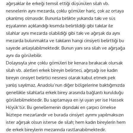
ağırşaklar ile erkeği temsil ettiği düşünülen silah vb.
nesnelerin aynı mezarda, çoklu gömüler hariç, çok az ortaya
çıkarılmış olmasıdır. Bununla birlikte yukarıda takı ve süs
eşyalarının açıklandığı kısımda belirtildiği gibi takılar ile
silahlar aynı mezarda olabildiği gibi takı ve ağırşak da aynı
mezarda bulunmakta ve takıların hangi cinsiyeti belirttiği bu
sayede anlaşılabilmektedir. Bunun yanı sıra silah ve ağırşağa
aynı da görülebilir.
Dolayısıyla yine çoklu gömüleri bir kenara bırakacak olursak
silah vb. aletleri erkek bireyin belirteci, ağırşağı ise kadın
bireyin cinsiyet belirtici nesnesi olarak kabul etmek pek
yanlış sayılmaz. Anadolu’nun diğer bölgelerine baktığımızda
genellikle silahlarla erkek birey arasında bağlantı kurulduğu
görülebilmektedir. Bu saptamaya en iyi uyan yer ise Hassek
Höyük’tür. Bu genellemenin dışındaki en çarpıcı örnekse
İkiztepe mezarlarıdır ve burada cinsiyet ayrımı yapılmaksızın
ister ağırşak olsun isterse de silah; hem kadın bireylerin hem
de erkek bireylerin mezarında rastlanabilmektedir.