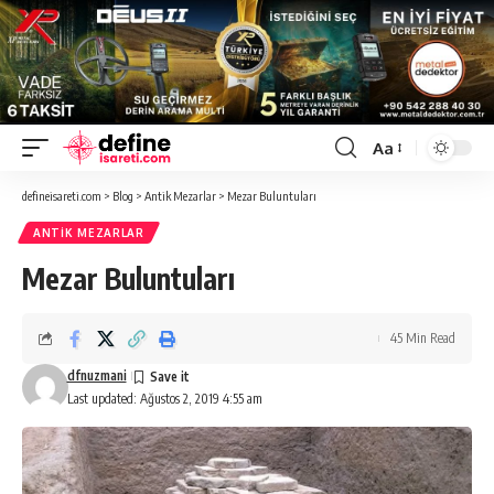
Aa
Font
Resizer
defineisareti.com
>
Blog
>
Antik Mezarlar
>
Mezar Buluntuları
ANTIK MEZARLAR
Mezar Buluntuları
45 Min Read
dfnuzmani
Last updated: Ağustos 2, 2019 4:55 am