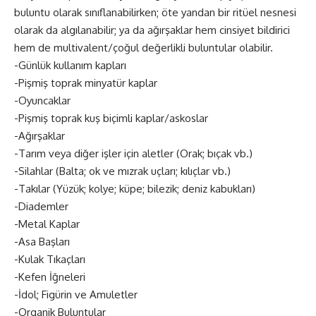
buluntu olarak sınıflanabilirken; öte yandan bir ritüel nesnesi
olarak da algılanabilir; ya da ağırşaklar hem cinsiyet bildirici
hem de multivalent/çoğul değerlikli buluntular olabilir.
-Günlük kullanım kapları
-Pişmiş toprak minyatür kaplar
-Oyuncaklar
-Pişmiş toprak kuş biçimli kaplar/askoslar
-Ağırşaklar
-Tarım veya diğer işler için aletler (Orak; bıçak vb.)
-Silahlar (Balta; ok ve mızrak uçları; kılıçlar vb.)
-Takılar (Yüzük; kolye; küpe; bilezik; deniz kabukları)
-Diademler
-Metal Kaplar
-Asa Başları
-Kulak Tıkaçları
-Kefen İğneleri
-İdol; Figürin ve Amuletler
-Organik Buluntular