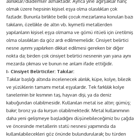
alınlıklar/diademler almaktadır. Ayrıca yine ağırşaklar hariç
olmak üzere hepsinin kişisel eşya olma olasılıkları çok
fazladır. Bununla birlikte belki çocuk mezarlarına konulan bazı
takıların, özellikle de altın vb. kıymetli metallerden
yapılanların kişisel eşya olmama ve gömü ritüeli için üretilmiş
olma olasılıkları da göz ardı edilmemelidir. Cinsiyet belirtici
nesne ayrımı yapılırken dikkat edilmesi gereken bir diğer
nokta da; birden çok cinsiyet belirtici nesnenin yan yana aynı
mezarda çıkması ve bunun ne anlam ifade ettiğidir.
I- Cinsiyet Belirticiler: Takılar:
Takılar başlığı altında incelenecek alınlık, küpe, kolye, bilezik
ve yüzüklerin tamamı metal eşyalardır. Tek farklılık kolye
tanelerinin bir kısmının taş, hayvan dişi, ya da deniz
kabuğundan olabilmesidir. Kullanılan metal ise altın; gümüş;
bakır; bronz ya da kurşun olabilmektedir. Metal kullanımının
daha yeni gelişmeye başladığını düşünebileceğimiz bu çağda
ve öncesinde metallerin statü nesnesi yapımında da
kullanılabilecekleri göz önünde bulundurularak; bu türden