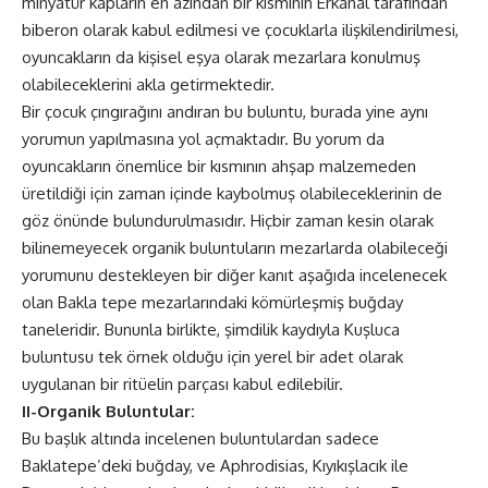
minyatür kapların en azından bir kısmının Erkanal tarafından
biberon olarak kabul edilmesi ve çocuklarla ilişkilendirilmesi,
oyuncakların da kişisel eşya olarak mezarlara konulmuş
olabileceklerini akla getirmektedir.
Bir çocuk çıngırağını andıran bu buluntu, burada yine aynı
yorumun yapılmasına yol açmaktadır. Bu yorum da
oyuncakların önemlice bir kısmının ahşap malzemeden
üretildiği için zaman içinde kaybolmuş olabileceklerinin de
göz önünde bulundurulmasıdır. Hiçbir zaman kesin olarak
bilinemeyecek organik buluntuların mezarlarda olabileceği
yorumunu destekleyen bir diğer kanıt aşağıda incelenecek
olan Bakla tepe mezarlarındaki kömürleşmiş buğday
taneleridir. Bununla birlikte, şimdilik kaydıyla Kuşluca
buluntusu tek örnek olduğu için yerel bir adet olarak
uygulanan bir ritüelin parçası kabul edilebilir.
II-Organik Buluntular:
Bu başlık altında incelenen buluntulardan sadece
Baklatepe’deki buğday, ve Aphrodisias, Kıyıkışlacık ile