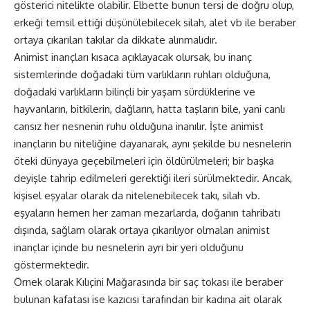
gösterici nitelikte olabilir. Elbette bunun tersi de doğru olup,
erkeği temsil ettiği düşünülebilecek silah, alet vb ile beraber
ortaya çıkarılan takılar da dikkate alınmalıdır.
Animist inançları kısaca açıklayacak olursak, bu inanç
sistemlerinde doğadaki tüm varlıkların ruhları olduğuna,
doğadaki varlıkların bilinçli bir yaşam sürdüklerine ve
hayvanların, bitkilerin, dağların, hatta taşların bile, yani canlı
cansız her nesnenin ruhu olduğuna inanılır. İşte animist
inançların bu niteliğine dayanarak, aynı şekilde bu nesnelerin
öteki dünyaya geçebilmeleri için öldürülmeleri; bir başka
deyişle tahrip edilmeleri gerektiği ileri sürülmektedir. Ancak,
kişisel eşyalar olarak da nitelenebilecek takı, silah vb.
eşyaların hemen her zaman mezarlarda, doğanın tahribatı
dışında, sağlam olarak ortaya çıkarılıyor olmaları animist
inançlar içinde bu nesnelerin ayrı bir yeri olduğunu
göstermektedir.
Örnek olarak Kılıçini Mağarasında bir saç tokası ile beraber
bulunan kafatası ise kazıcısı tarafından bir kadına ait olarak