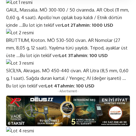
GAUL, Massalia. MÖ 300-100 / 50 civarında. AR Obol (11 mm,
0,60 g, 4 saat). Apollo’nun çıplak başı kaldı / Etnik dörtün
içinde …
Bu lot için teklif ver
Lot 2
Tahmin: 1000 USD
BRUTTIUM, Kroton. MÖ 530-500 civarı. AR Nomolar (27
mm, 8,05 g, 12 saat). Yayılma türü yayıldı. Tripod, ayaklar üst
üste …
Bu lot için teklif ver
Lot 3
Tahmin: 100 USD
SİCİLYA, Akragas. MÖ 450-440 civarı. AR Litra (8,5 mm, 0,60
g, 1 saat). Sağda duran kartal / Yengeç; ΛI (değer işareti) …
Bu lot için teklif ver
Lot 4
Tahmin: 100 USD
- Advertisement -