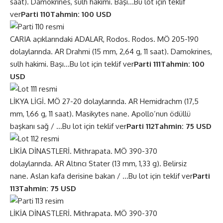
saat). Damokrines, sulh hakimi. Başı…
Bu lot için teklif
ver
Parti 110
Tahmin: 100 USD
CARIA açıklarındaki ADALAR, Rodos. Rodos. MÖ 205-190
dolaylarında. AR Drahmi (15 mm, 2,64 g, 11 saat). Damokrines,
sulh hakimi. Başı…
Bu lot için teklif ver
Parti 111
Tahmin: 100
USD
LİKYA LİGİ. MÖ 27-20 dolaylarında. AR Hemidrachm (17,5
mm, 1,66 g, 11 saat). Masikytes nane. Apollo’nun ödüllü
başkanı sağ / …
Bu lot için teklif ver
Parti 112
Tahmin: 75 USD
LİKİA DİNASTLERİ. Mithrapata. MÖ 390-370
dolaylarında. AR Altıncı Stater (13 mm, 1,33 g). Belirsiz
nane. Aslan kafa derisine bakan / …
Bu lot için teklif ver
Parti
113
Tahmin: 75 USD
LİKİA DİNASTLERİ. Mithrapata. MÖ 390-370