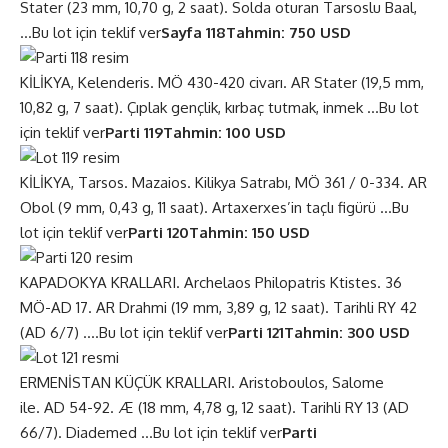
Stater (23 mm, 10,70 g, 2 saat). Solda oturan Tarsoslu Baal,
…
Bu lot için teklif ver
Sayfa 118
Tahmin: 750 USD
KİLİKYA, Kelenderis. MÖ 430-420 civarı. AR Stater (19,5 mm,
10,82 g, 7 saat). Çıplak gençlik, kırbaç tutmak, inmek …
Bu lot
için teklif ver
Parti 119
Tahmin: 100 USD
KİLİKYA, Tarsos. Mazaios. Kilikya Satrabı, MÖ 361 / 0-334. AR
Obol (9 mm, 0,43 g, 11 saat). Artaxerxes’in taçlı figürü …
Bu
lot için teklif ver
Parti 120
Tahmin: 150 USD
KAPADOKYA KRALLARI. Archelaos Philopatris Ktistes. 36
MÖ-AD 17. AR Drahmi (19 mm, 3,89 g, 12 saat). Tarihli RY 42
(AD 6/7) ….
Bu lot için teklif ver
Parti 121
Tahmin: 300 USD
ERMENİSTAN KÜÇÜK KRALLARI. Aristoboulos, Salome
ile. AD 54-92. Æ (18 mm, 4,78 g, 12 saat). Tarihli RY 13 (AD
66/7). Diademed …
Bu lot için teklif ver
Parti