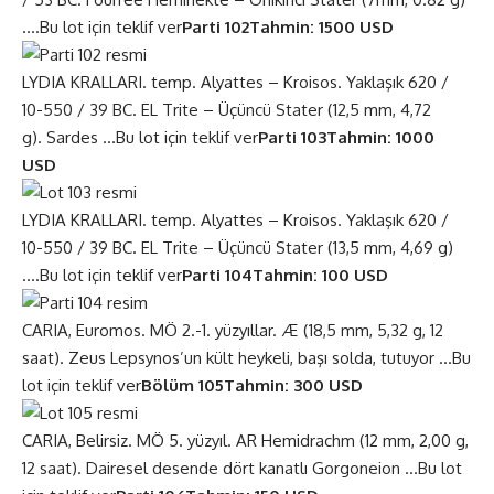
….
Bu lot için teklif ver
Parti 102
Tahmin: 1500 USD
LYDIA KRALLARI. temp. Alyattes – Kroisos. Yaklaşık 620 /
10-550 / 39 BC. EL Trite – Üçüncü Stater (12,5 mm, 4,72
g). Sardes …
Bu lot için teklif ver
Parti 103
Tahmin: 1000
USD
LYDIA KRALLARI. temp. Alyattes – Kroisos. Yaklaşık 620 /
10-550 / 39 BC. EL Trite – Üçüncü Stater (13,5 mm, 4,69 g)
….
Bu lot için teklif ver
Parti 104
Tahmin: 100 USD
CARIA, Euromos. MÖ 2.-1. yüzyıllar. Æ (18,5 mm, 5,32 g, 12
saat). Zeus Lepsynos’un kült heykeli, başı solda, tutuyor …
Bu
lot için teklif ver
Bölüm 105
Tahmin: 300 USD
CARIA, Belirsiz. MÖ 5. yüzyıl. AR Hemidrachm (12 mm, 2,00 g,
12 saat). Dairesel desende dört kanatlı Gorgoneion …
Bu lot