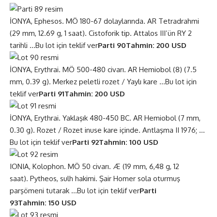
İONYA, Ephesos. MÖ 180-67 dolaylarında. AR Tetradrahmi
(29 mm, 12.69 g, 1 saat). Cistoforik tip. Attalos III’ün RY 2
tarihli …
Bu lot için teklif ver
Parti 90
Tahmin: 200 USD
İONYA, Erythrai. MÖ 500-480 civarı. AR Hemiobol (8) (7.5
mm, 0.39 g). Merkez peletli rozet / Yaylı kare …
Bu lot için
teklif ver
Parti 91
Tahmin: 200 USD
İONYA, Erythrai. Yaklaşık 480-450 BC. AR Hemiobol (7 mm,
0.30 g). Rozet / Rozet inuse kare içinde. Antlaşma II 1976; …
Bu lot için teklif ver
Parti 92
Tahmin: 100 USD
IONIA, Kolophon. MÖ 50 civarı. Æ (19 mm, 6,48 g, 12
saat). Pytheos, sulh hakimi. Şair Homer sola oturmuş
parşömeni tutarak …
Bu lot için teklif ver
Parti
93
Tahmin: 150 USD