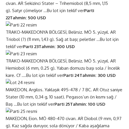
civarı. AR Sekizinci Stater – Trihemiobol (8,5 mm, 1,15
g). Satyr çömeliyor …
Bu lot için teklif ver
Parti
22
Tahmin: 500 USD
TRAKO-MAKEDONYA BÖLGESİ, Belirsiz. MÖ 5. yüzyıl. AR
Triobol (?) (11 mm, 1,43 g). Sağ at başı; peletler …
Bu lot için
teklif ver
Parti 23
Tahmin: 300 USD
TRAKO-MAKEDONYA BÖLGESİ, Belirsiz. MÖ 5. yüzyıl. AR
Hemiobol (6 mm, 0.25 g). Yaban domuzu başı sola / İncelik
kare. Cf ….
Bu lot için teklif ver
Parti 24
Tahmin: 300 USD
MAKEDON, Argilos. Yaklaşık 495-478 / 7 BC. AR Otuz saniye
Stater (10 mm, 0,34 g, 10 saat). Pegasos’un ön kısmı sağ /
Baş …
Bu lot için teklif ver
Parti 25
Tahmin: 100 USD
MAKEDON, Eion. MÖ 480-470 civarı. AR Diobol (9 mm, 0,97
g). Kaz sağda duruyor, sola dönüyor / Kaba aşağılama