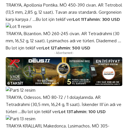
TRAKYA, Apollonia Pontika. MÖ 450-390 civarı. AR Tetrobol
(13,5 mm, 2,85 g, 12 saat). Tavan arası standardı. Gorgoneion
karşı karşıya / …
Bu lot için teklif ver
Lot 11
Tahmin: 300 USD
TRAKYA, Bizantion. MÖ 260-245 civarı. AR Tetradrahmi (30
mm, 16,52 g, 12 saat). Lysimachos adı ve türleri. Diademed …
Bu lot için teklif ver
Lot 12
Tahmin: 500 USD
- Advertisement -
TRAKYA, Odessos. MÖ 80-72 / 1 dolaylarında. AR
Tetradrahmi (30,5 mm, 16,24 g, 11 saat). İskender III’ün adı ve
türleri …
Bu lot için teklif ver
Lot 13
Tahmin: 100 USD
TRAKYA KRALLARI, Makedonca. Lysimachos. MÖ 305-