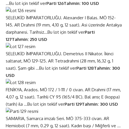
…
Bu lot için teklif ver
Parti 126
Tahmin: 100 USD
SELEUKİD İMPARATORLUĞU. Alexander I Balas. MÖ 152-
145. AR Drahmi (19 mm, 4,10 g, 12 saat). Asi üzerinde Antakya
darphanesi. Tarihsiz…
Bu lot için teklif ver
Parti
127
Tahmin: 250 USD
SELEUKİD İMPARATORLUĞU. Demetrius II Nikator. İkinci
saltanat, MÖ 129-125. AR Tetradrahmi (28 mm, 16,32 g, 1
saat). Şam gibi …
Bu lot için teklif ver
Parti 128
Tahmin: 300
USD
FENİKYA, Arados. MÖ 172 / 1-111 / 0 civarı. AR Drahmi (17 mm,
4,07 g, 12 saat). Tarihli CY 95 (165/4 BC). Bal arısı; E (koppa)
(tarih) ila …
Bu lot için teklif ver
Parti 129
Tahmin: 300 USD
SAMARIA, Samarca imzalı Seri. MÖ 375-333 civarı. AR
Hemiobol (7 mm, 0.29 g, 12 saat). Kadın başı / Miğferli ve …