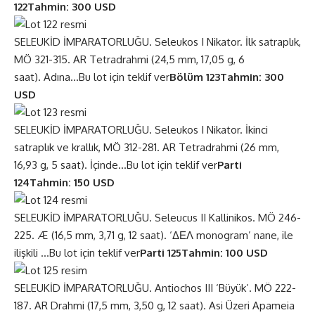
122
Tahmin: 300 USD
SELEUKİD İMPARATORLUĞU. Seleukos I Nikator. İlk satraplık,
MÖ 321-315. AR Tetradrahmi (24,5 mm, 17,05 g, 6
saat). Adına…
Bu lot için teklif ver
Bölüm 123
Tahmin: 300
USD
SELEUKİD İMPARATORLUĞU. Seleukos I Nikator. İkinci
satraplık ve krallık, MÖ 312-281. AR Tetradrahmi (26 mm,
16,93 g, 5 saat). İçinde…
Bu lot için teklif ver
Parti
124
Tahmin: 150 USD
SELEUKİD İMPARATORLUĞU. Seleucus II Kallinikos. MÖ 246-
225. Æ (16,5 mm, 3,71 g, 12 saat). ‘ΔΕΛ monogram’ nane, ile
ilişkili …
Bu lot için teklif ver
Parti 125
Tahmin: 100 USD
SELEUKİD İMPARATORLUĞU. Antiochos III ‘Büyük’. MÖ 222-
187. AR Drahmi (17,5 mm, 3,50 g, 12 saat). Asi Üzeri Apameia