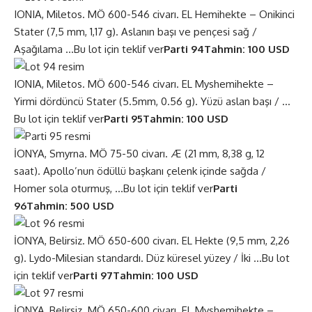
IONIA, Miletos. MÖ 600-546 civarı. EL Hemihekte – Onikinci
Stater (7,5 mm, 1,17 g). Aslanın başı ve pençesi sağ /
Aşağılama …
Bu lot için teklif ver
Parti 94
Tahmin: 100 USD
IONIA, Miletos. MÖ 600-546 civarı. EL Myshemihekte –
Yirmi dördüncü Stater (5.5mm, 0.56 g). Yüzü aslan başı / …
Bu lot için teklif ver
Parti 95
Tahmin: 100 USD
İONYA, Smyrna. MÖ 75-50 civarı. Æ (21 mm, 8,38 g, 12
saat). Apollo’nun ödüllü başkanı çelenk içinde sağda /
Homer sola oturmuş, …
Bu lot için teklif ver
Parti
96
Tahmin: 500 USD
İONYA, Belirsiz. MÖ 650-600 civarı. EL Hekte (9,5 mm, 2,26
g). Lydo-Milesian standardı. Düz küresel yüzey / İki …
Bu lot
için teklif ver
Parti 97
Tahmin: 100 USD
İONYA, Belirsiz. MÖ 650-600 civarı. EL Myshemihekte –