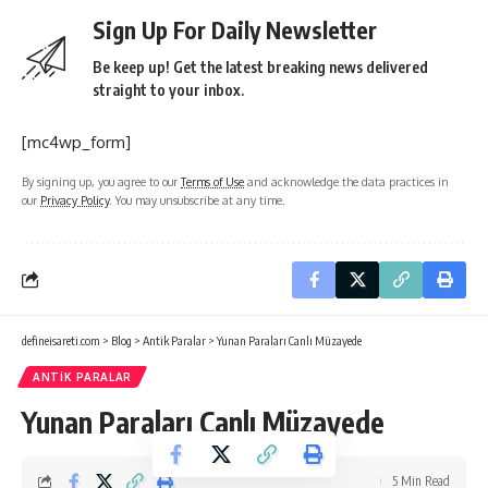
Sign Up For Daily Newsletter
Be keep up! Get the latest breaking news delivered
straight to your inbox.
[mc4wp_form]
By signing up, you agree to our
Terms of Use
and acknowledge the data practices in
our
Privacy Policy
. You may unsubscribe at any time.
defineisareti.com
>
Blog
>
Antik Paralar
>
Yunan Paraları Canlı Müzayede
ANTIK PARALAR
Yunan Paraları Canlı Müzayede
5 Min Read