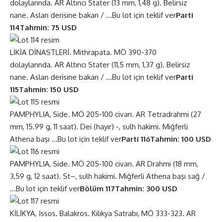
dolaylarında. AR Altıncı Stater (13 mm, 1,48 g). Belirsiz
nane. Aslan derisine bakan / …
Bu lot için teklif ver
Parti
114
Tahmin: 75 USD
LİKİA DİNASTLERİ. Mithrapata. MÖ 390-370
dolaylarında. AR Altıncı Stater (11,5 mm, 1,37 g). Belirsiz
nane. Aslan derisine bakan / …
Bu lot için teklif ver
Parti
115
Tahmin: 150 USD
PAMPHYLIA, Side. MÖ 205-100 civarı. AR Tetradrahmi (27
mm, 15.99 g, 11 saat). Dei (hayır) -, sulh hakimi. Miğferli
Athena başı …
Bu lot için teklif ver
Parti 116
Tahmin: 100 USD
PAMPHYLIA, Side. MÖ 205-100 civarı. AR Drahmi (18 mm,
3,59 g, 12 saat). St–, sulh hakimi. Miğferli Athena başı sağ /
…
Bu lot için teklif ver
Bölüm 117
Tahmin: 300 USD
KİLİKYA, Issos. Balakros. Kilikya Satrabı, MÖ 333-323. AR