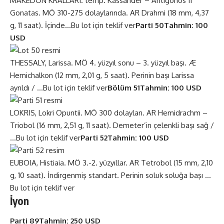
MAKEDON KRALLARI. temp. Kassander – Antigonos II
Gonatas. MÖ 310-275 dolaylarında. AR Drahmi (18 mm, 4,37
g, 11 saat). İçinde…
Bu lot için teklif ver
Parti 50
Tahmin: 100
USD
THESSALY, Larissa. MÖ 4. yüzyıl sonu – 3. yüzyıl başı. Æ
Hemichalkon (12 mm, 2,01 g, 5 saat). Perinin başı Larissa
ayrıldı / …
Bu lot için teklif ver
Bölüm 51
Tahmin: 100 USD
LOKRIS, Lokri Opuntii. MÖ 300 dolayları. AR Hemidrachm –
Triobol (16 mm, 2,51 g, 11 saat). Demeter’in çelenkli başı sağ /
…
Bu lot için teklif ver
Parti 52
Tahmin: 100 USD
EUBOIA, Histiaia. MÖ 3.-2. yüzyıllar. AR Tetrobol (15 mm, 2,10
g, 10 saat). İndirgenmiş standart. Perinin soluk soluğa başı …
Bu lot için teklif ver
İyon
Parti 89
Tahmin: 250 USD