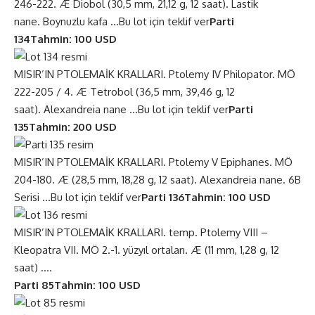
246-222. Æ Diobol (30,5 mm, 21,12 g, 12 saat). Lastik
nane. Boynuzlu kafa …
Bu lot için teklif ver
Parti
134
Tahmin: 100 USD
MISIR’IN PTOLEMAİK KRALLARI. Ptolemy IV Philopator. MÖ
222-205 / 4. Æ Tetrobol (36,5 mm, 39,46 g, 12
saat). Alexandreia nane …
Bu lot için teklif ver
Parti
135
Tahmin: 200 USD
MISIR’IN PTOLEMAİK KRALLARI. Ptolemy V Epiphanes. MÖ
204-180. Æ (28,5 mm, 18,28 g, 12 saat). Alexandreia nane. 6B
Serisi …
Bu lot için teklif ver
Parti 136
Tahmin: 100 USD
MISIR’IN PTOLEMAİK KRALLARI. temp. Ptolemy VIII –
Kleopatra VII. MÖ 2.-1. yüzyıl ortaları. Æ (11 mm, 1,28 g, 12
saat) ….
Parti 85
Tahmin: 100 USD