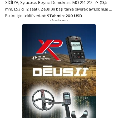
SİCİLYA, Syracuse. Beşinci Demokrasi. MÖ 214-212. Æ (13,5
mm, 1,53 g, 12 saat). Zeus’un başı tainia giyerek ayrıldı; hilal …
Bu lot için teklif ver
Lot 9
Tahmin: 200 USD
- Advertisement -