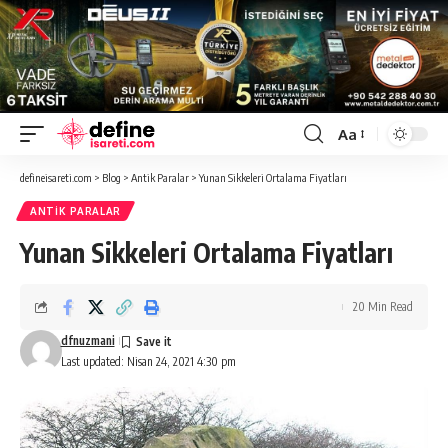
Aa
Font
Resizer
defineisareti.com
>
Blog
>
Antik Paralar
>
Yunan Sikkeleri Ortalama Fiyatları
ANTIK PARALAR
Yunan Sikkeleri Ortalama Fiyatları
20 Min Read
dfnuzmani
Last updated: Nisan 24, 2021 4:30 pm