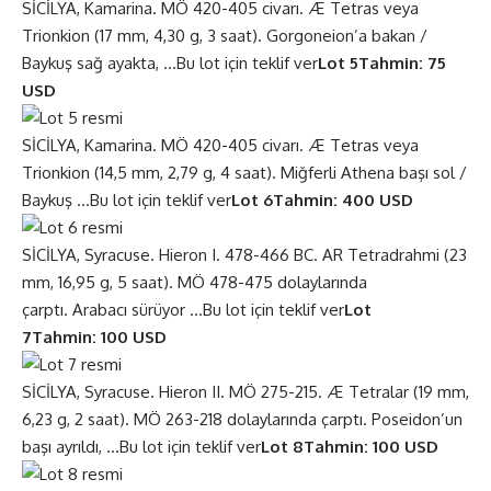
SİCİLYA, Kamarina. MÖ 420-405 civarı. Æ Tetras veya
Trionkion (17 mm, 4,30 g, 3 saat). Gorgoneion’a bakan /
Baykuş sağ ayakta, …
Bu lot için teklif ver
Lot 5
Tahmin: 75
USD
SİCİLYA, Kamarina. MÖ 420-405 civarı. Æ Tetras veya
Trionkion (14,5 mm, 2,79 g, 4 saat). Miğferli Athena başı sol /
Baykuş …
Bu lot için teklif ver
Lot 6
Tahmin: 400 USD
SİCİLYA, Syracuse. Hieron I. 478-466 BC. AR Tetradrahmi (23
mm, 16,95 g, 5 saat). MÖ 478-475 dolaylarında
çarptı. Arabacı sürüyor …
Bu lot için teklif ver
Lot
7
Tahmin: 100 USD
SİCİLYA, Syracuse. Hieron II. MÖ 275-215. Æ Tetralar (19 mm,
6,23 g, 2 saat). MÖ 263-218 dolaylarında çarptı. Poseidon’un
başı ayrıldı, …
Bu lot için teklif ver
Lot 8
Tahmin: 100 USD