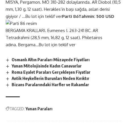
MİSYA, Pergamon. MÖ 310-282 dolaylarında. AR Diobol (10,5
mm, 1,30 g, 12 saat). Herakles’in başı sağda, aslan derisi
giyiyor / …
Bu lot için teklif ver
Parti 86
Tahmin: 500 USD
BERGAMA KRALLARI. Eumenes I. 263-241 BC. AR
Tetradrahmi (28,5 mm, 16,82 g, 12 saat). Philetairos
adına. Bergama…
Bu lot için teklif ver
Osmanlı Altın Paraları Müzayede Fiyatları
Yunan Mitolojisinde Kadın Canavarlar
Roma Eyalet Paraları Gerçekleşen Fiyatlar
Antik Heykellerin Burunları Neden Kırıktır
Bizans Paralarındaki Harfler ve Rakamlar
TAGGED:
Yunan Paraları