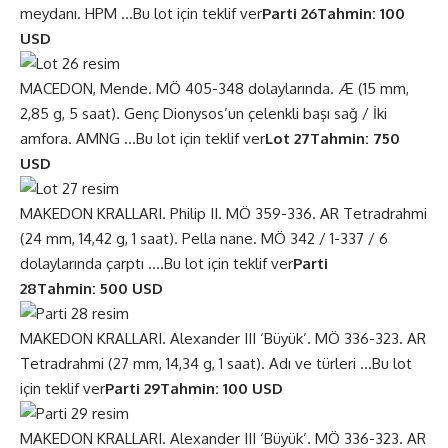
meydanı. HPM …
Bu lot için teklif ver
Parti 26
Tahmin: 100
USD
MACEDON, Mende. MÖ 405-348 dolaylarında. Æ (15 mm,
2,85 g, 5 saat). Genç Dionysos’un çelenkli başı sağ / İki
amfora. AMNG …
Bu lot için teklif ver
Lot 27
Tahmin: 750
USD
MAKEDON KRALLARI. Philip II. MÖ 359-336. AR Tetradrahmi
(24 mm, 14,42 g, 1 saat). Pella nane. MÖ 342 / 1-337 / 6
dolaylarında çarptı ….
Bu lot için teklif ver
Parti
28
Tahmin: 500 USD
MAKEDON KRALLARI. Alexander III ‘Büyük’. MÖ 336-323. AR
Tetradrahmi (27 mm, 14,34 g, 1 saat). Adı ve türleri …
Bu lot
için teklif ver
Parti 29
Tahmin: 100 USD
MAKEDON KRALLARI. Alexander III ‘Büyük’. MÖ 336-323. AR