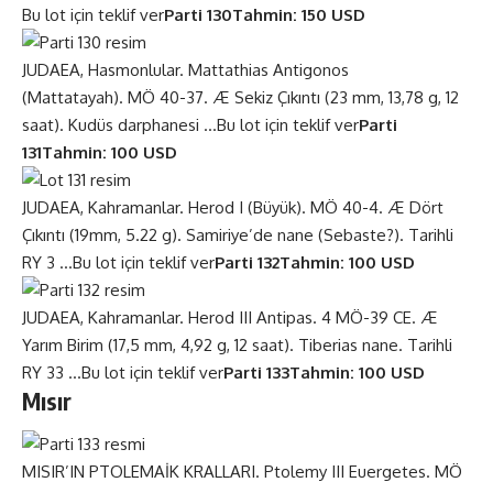
Bu lot için teklif ver
Parti 130
Tahmin: 150 USD
JUDAEA, Hasmonlular. Mattathias Antigonos
(Mattatayah). MÖ 40-37. Æ Sekiz Çıkıntı (23 mm, 13,78 g, 12
saat). Kudüs darphanesi …
Bu lot için teklif ver
Parti
131
Tahmin: 100 USD
JUDAEA, Kahramanlar. Herod I (Büyük). MÖ 40-4. Æ Dört
Çıkıntı (19mm, 5.22 g). Samiriye’de nane (Sebaste?). Tarihli
RY 3 …
Bu lot için teklif ver
Parti 132
Tahmin: 100 USD
JUDAEA, Kahramanlar. Herod III Antipas. 4 MÖ-39 CE. Æ
Yarım Birim (17,5 mm, 4,92 g, 12 saat). Tiberias nane. Tarihli
RY 33 …
Bu lot için teklif ver
Parti 133
Tahmin: 100 USD
Mısır
MISIR’IN PTOLEMAİK KRALLARI. Ptolemy III Euergetes. MÖ