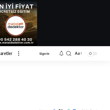
İşaretler
Aa
Sign In
Font
Resizer