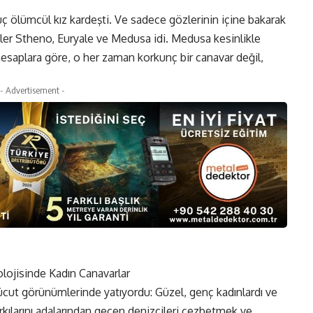
ş üç ölümcül kız kardeşti. Ve sadece gözlerinin içine bakarak
eşler Stheno, Euryale ve Medusa idi. Medusa kesinlikle
hesaplara göre, o her zaman korkunç bir canavar değil,
- Advertisement -
 vücut görünümlerinde yatıyordu: Güzel, genç kadınlardı ve
Şarkılarını adalarından geçen denizcileri cezbetmek ve