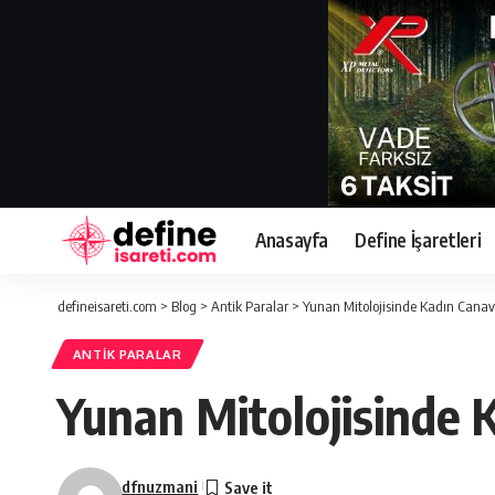
Anasayfa
Define İşaretleri
defineisareti.com
>
Blog
>
Antik Paralar
>
Yunan Mitolojisinde Kadın Canav
ANTIK PARALAR
Yunan Mitolojisinde 
dfnuzmani