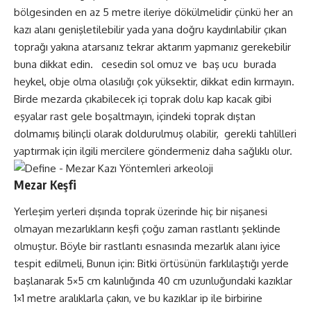
bölgesinden en az 5 metre ileriye dökülmelidir çünkü her an
kazı alanı genişletilebilir yada yana doğru kaydırılabilir çıkan
toprağı yakına atarsanız tekrar aktarım yapmanız gerekebilir
buna dikkat edin. cesedin sol omuz ve baş ucu burada
heykel, obje olma olasılığı çok yüksektir, dikkat edin kırmayın.
Birde mezarda çıkabilecek içi toprak dolu kap kacak gibi
eşyalar rast gele boşaltmayın, içindeki toprak dıştan
dolmamış bilinçli olarak doldurulmuş olabilir, gerekli tahlilleri
yaptırmak için ilgili mercilere göndermeniz daha sağlıklı olur.
Mezar Keşfi
Yerleşim yerleri dışında toprak üzerinde hiç bir nişanesi
olmayan mezarlıkların keşfi çoğu zaman rastlantı şeklinde
olmuştur. Böyle bir rastlantı esnasında mezarlık alanı iyice
tespit edilmeli, Bunun için: Bitki örtüsünün farklılaştığı yerde
başlanarak 5×5 cm kalınlığında 40 cm uzunluğundaki kazıklar
1×1 metre aralıklarla çakın, ve bu kazıklar ip ile birbirine