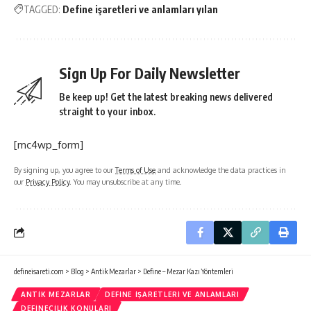
TAGGED:
Define işaretleri ve anlamları yılan
Sign Up For Daily Newsletter
Be keep up! Get the latest breaking news delivered
straight to your inbox.
[mc4wp_form]
By signing up, you agree to our
Terms of Use
and acknowledge the data practices in
our
Privacy Policy
. You may unsubscribe at any time.
defineisareti.com
>
Blog
>
Antik Mezarlar
>
Define – Mezar Kazı Yöntemleri
ANTIK MEZARLAR
DEFINE İŞARETLERI VE ANLAMLARI
DEFINECILIK KONULARI