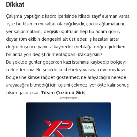
Dikkat
Çalışma yaptığınız kadro içerisinde itikadı zayıf eleman varsa
işte bu tılsımın musallat olacağı kişidir, çocuk ağlamalarını,
yer sallanmalarını, değişik uğultuları hep bu adam görür,
duyar tüm ekibin dengesini alt üst eder. iş kazaları artar
doğru düşünce yapınızı kaybeder meblağa doğru giderken
bir anda yön değiştirir meblağdan uzaklaşırsınız.
Bu şekilde günler geçerken kazı iştahınızı kaybedip bölgeyi
terk edersiniz. Bu şekilde köstebek yuvasına çevrilmiş kazı
bölgesine kimse rağbet göstermez, ne arayacağını nerede
arayacağını bilmediği için ilgisini çekmez yer öyle kalır sonuç
tılsım galip çıkar.
Tılsım Çözümü Giriş
- Advertisement -