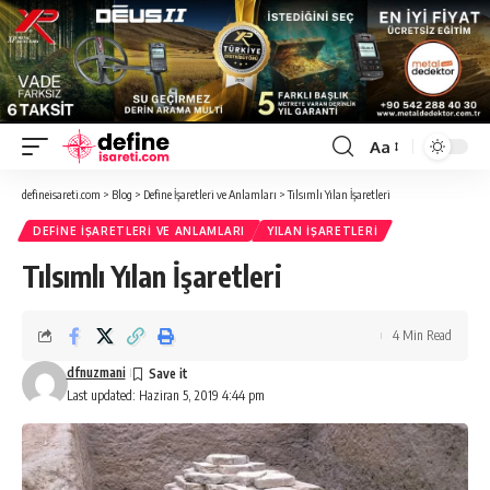
Aa
Font
Resizer
defineisareti.com
>
Blog
>
Define İşaretleri ve Anlamları
>
Tılsımlı Yılan İşaretleri
DEFINE İŞARETLERI VE ANLAMLARI
YILAN İŞARETLERI
Tılsımlı Yılan İşaretleri
4 Min Read
dfnuzmani
Last updated: Haziran 5, 2019 4:44 pm