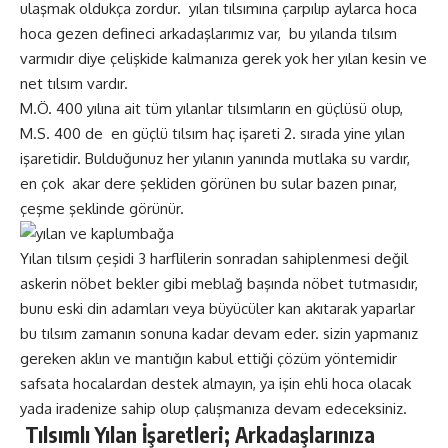
ulaşmak oldukça zordur. yılan tılsımına çarpılıp aylarca hoca
hoca gezen defineci arkadaşlarımız var, bu yılanda tılsım
varmıdır diye çelişkide kalmanıza gerek yok her yılan kesin ve
net tılsım vardır.
M.Ö. 400 yılına ait tüm yılanlar tılsımların en güçlüsü olup,
M.S. 400 de en güçlü tılsım haç işareti 2. sırada yine yılan
işaretidir. Bulduğunuz her yılanın yanında mutlaka su vardır,
en çok akar dere şekliden görünen bu sular bazen pınar,
çeşme şeklinde görünür.
Yılan tılsım çeşidi 3 harflilerin sonradan sahiplenmesi değil
askerin nöbet bekler gibi meblağ başında nöbet tutmasıdır,
bunu eski din adamları veya büyücüler kan akıtarak yaparlar
bu tılsım zamanın sonuna kadar devam eder. sizin yapmanız
gereken aklın ve mantığın kabul ettiği çözüm yöntemidir
safsata hocalardan destek almayın, ya işin ehli hoca olacak
yada iradenize sahip olup çalışmanıza devam edeceksiniz.
Tılsımlı Yılan İşaretleri; Arkadaşlarınıza