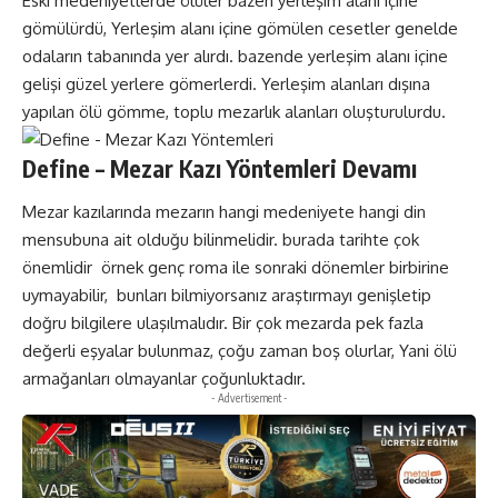
Eski medeniyetlerde ölüler bazen yerleşim alanı içine
gömülürdü, Yerleşim alanı içine gömülen cesetler genelde
odaların tabanında yer alırdı. bazende yerleşim alanı içine
gelişi güzel yerlere gömerlerdi. Yerleşim alanları dışına
yapılan ölü gömme, toplu mezarlık alanları oluşturulurdu.
Define – Mezar Kazı Yöntemleri Devamı
Mezar kazılarında mezarın hangi medeniyete hangi din
mensubuna ait olduğu bilinmelidir. burada tarihte çok
önemlidir örnek genç roma ile sonraki dönemler birbirine
uymayabilir, bunları bilmiyorsanız araştırmayı genişletip
doğru bilgilere ulaşılmalıdır. Bir çok mezarda pek fazla
değerli eşyalar bulunmaz, çoğu zaman boş olurlar, Yani ölü
armağanları olmayanlar çoğunluktadır.
- Advertisement -