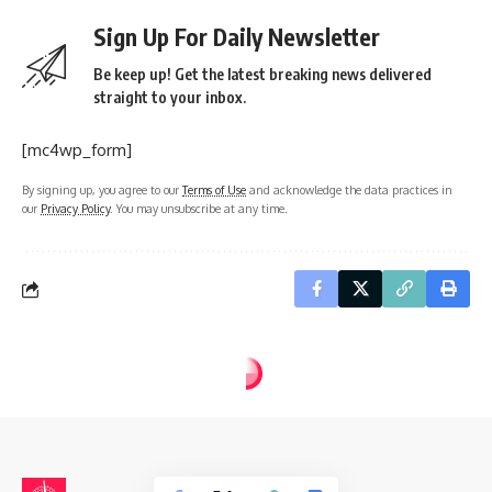
Sign Up For Daily Newsletter
Be keep up! Get the latest breaking news delivered
straight to your inbox.
[mc4wp_form]
By signing up, you agree to our
Terms of Use
and acknowledge the data practices in
our
Privacy Policy
. You may unsubscribe at any time.
defineisareti.com
>
Blog
>
Çözülmüş Define İşaretleri
>
Define İşaretleri Kısa Anlamları
ÇÖZÜLMÜŞ DEFINE İŞARETLERI
DEFINE İŞARETLERI VE ANLAMLARI
Define İşaretleri Kısa Anlamları