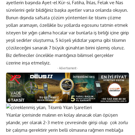
ayetlerin başında Ayet-el Kür-si, Fatiha, İhlas, Felak ve Nas
sürelerini gelir bildiğiniz başka ayetler varsa onlarıda okuyun.
Bunun dışında safsata çözüm yöntemleri ile tılsımı çözme
yolları aramayın, özellikle bu yollarda egosunu tatmin etmek
isteyen bir yığın çakma hocalar var bunlarla iş birliği içine girip
yeşil sedirler oluşturma, 5 köşeli yıldızlar yapma gibi tılsımın
çözüleceğini sanarak 7 büyük günahtan birini işlemiş oluruz.
Biz defineciler öncelikle mantığınızı bilimsel gerçekler
üzerine inşa etmeliyiz.
- Advertisement -
Yılanlar içerisinde malının en kolay alınacak olan öpüşen
yılandır, yer olarak 2-3 metre çevresinde girişi olup çok zorlu
bir çalışma gerektirir yerin belli olmasına rağmen meblağa