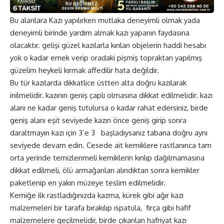
Bu alanlara Kazı yapılırken mutlaka deneyimli olmak yada
deneyimli birinde yardım almak kazı yapanın faydasına
olacaktır. gelişi güzel kazılarla kırılan objelerin haddi hesabı
yok o kadar emek verip oradaki pişmiş topraktan yapılmış
güzelim heykeli kırmak affedilir hata değildir.
Bu tür kazılarda dikkatlice üstten alta doğru kazılarak
inilmelidir. kazının geniş çaplı olmasına dikkat edilmelidir. kazı
alanı ne kadar geniş tutulursa o kadar rahat edersiniz, birde
geniş alanı eşit seviyede kazın önce geniş girip sonra
daraltmayın kazı için 3’e 3 başladıysanız tabana doğru aynı
seviyede devam edin. Cesede ait kemiklere rastlanınca tam
orta yerinde temizlenmeli kemiklerin kırılıp dağılmamasına
dikkat edilmeli, ölü armağanları alındıktan sonra kemikler
paketlenip en yakın müzeye teslim edilmelidir.
Kemiğe ilk rastladığınızda kazma, kürek gibi ağır kazı
malzemeleri bir tarafa bırakılıp ıspatula, fırça gibi hafif
malzemelere geçilmelidir, birde çıkarılan hafriyat kazı