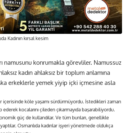
arı namusunu konrumakla görevliler. Namussuz
hlaksız kadın ahlaksız bir toplum anlamına
şka erkeklerle yemek yiyip içki içmesine asla
ler içerisinde köle yaşamı sürdürmüyordu. İstedikleri zaman
akip ederek kocalarını çileden çıkarmayıda başarabiliyordu.
onomik güç de kullandılar. Ve tüm bunları, genellikle
 yaptılar. Osmanlıda kadınlar işyeri yönetmede oldukça