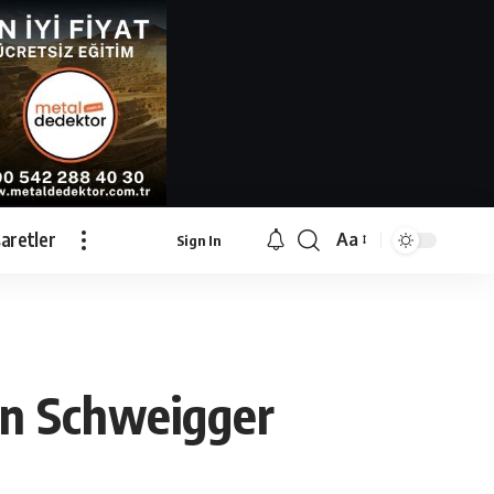
İşaretler
Aa
Sign In
Font
Resizer
on Schweigger