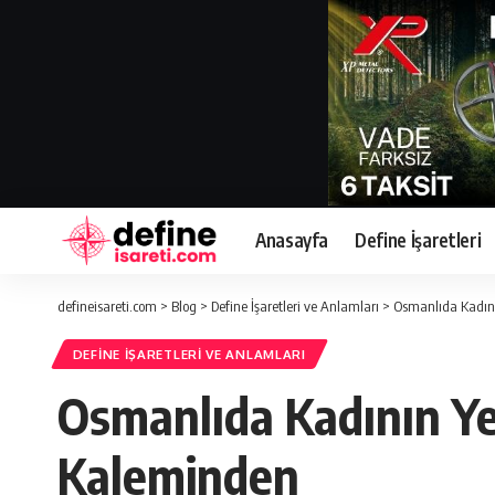
Anasayfa
Define İşaretleri
defineisareti.com
>
Blog
>
Define İşaretleri ve Anlamları
>
Osmanlıda Kadını
DEFINE İŞARETLERI VE ANLAMLARI
Osmanlıda Kadının Ye
Kaleminden