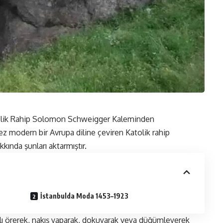
 kez modern bir Avrupa diline çeviren Katolik rahip
ında şunları aktarmıştır.
İstanbulda Moda 1453–1923
alı örerek, nakış yaparak, dokuyarak veya düğümleyerek