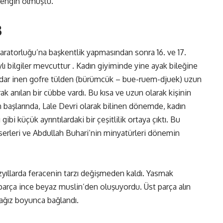
 zengin olmuştu.
3
ratorluğu’na başkentlik yapmasından sonra 16. ve 17.
lı bilgiler mevcuttur . Kadın giyiminde yine ayak bileğine
kadar inen gofre tülden (bürümcük – bue-ruem-djuek) uzun
ak anılan bir cübbe vardı. Bu kısa ve uzun olarak kişinin
lın başlarında, Lale Devri olarak bilinen dönemde, kadın
ibi küçük ayrıntılardaki bir çeşitlilik ortaya çıktı. Bu
erleri ve Abdullah Buhari’nin minyatürleri dönemin
yüzyıllarda feracenin tarzı değişmeden kaldı. Yasmak
 parça ince beyaz muslin’den oluşuyordu. Üst parça alın
 ağız boyunca bağlandı.