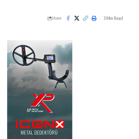
3 Min Read
Share