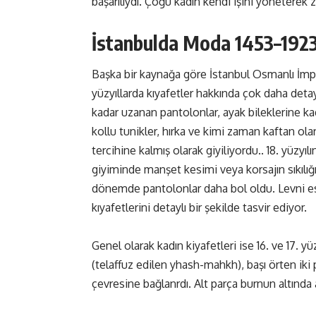
başarılıydı. Çoğu kadın kendi işini yöneterek
İstanbulda Moda 1453–192
Başka bir kaynağa göre İstanbul Osmanlı İmpa
yüzyıllarda kıyafetler hakkında çok daha detay
kadar uzanan pantolonlar, ayak bileklerine 
kollu tunikler, hırka ve kimi zaman kaftan olar
tercihine kalmış olarak giyiliyordu.. 18. yüzyı
giyiminde manşet kesimi veya korsajın sıkılığı g
dönemde pantolonlar daha bol oldu. Levni es
kıyafetlerini detaylı bir şekilde tasvir ediyor.
Genel olarak kadın kiyafetleri ise 16. ve 17. 
(telaffuz edilen yhash-mahkh), başı örten iki
çevresine bağlanrdı. Alt parça burnun altında