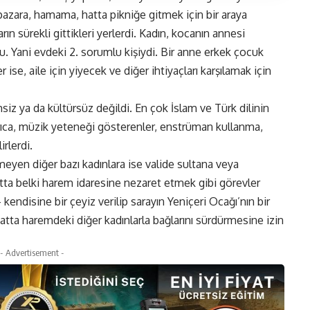
azara, hamama, hatta pikniğe gitmek için bir araya
rın sürekli gittikleri yerlerdi. Kadın, kocanın annesi
. Yani evdeki 2. sorumlu kişiydi. Bir anne erkek çocuk
e, aile için yiyecek ve diğer ihtiyaçları karşılamak için
msiz ya da kültürsüz değildi. En çok İslam ve Türk dilinin
 Ayrıca, müzik yeteneği gösterenler, enstrüman kullanma,
rlerdi.
eyen diğer bazı kadınlara ise valide sultana veya
atta belki harem idaresine nezaret etmek gibi görevler
 kendisine bir çeyiz verilip sarayın Yeniçeri Ocağı’nın bir
hatta haremdeki diğer kadınlarla bağlarını sürdürmesine izin
- Advertisement -