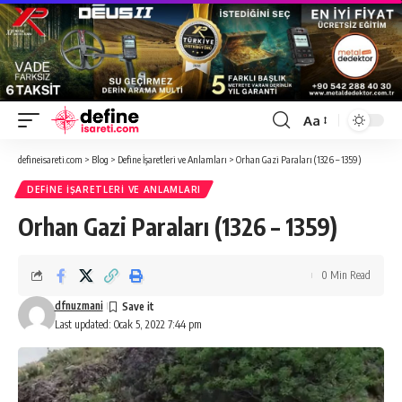
Aa
Font
Resizer
defineisareti.com
>
Blog
>
Define İşaretleri ve Anlamları
>
Orhan Gazi Paraları (1326 – 1359)
DEFINE İŞARETLERI VE ANLAMLARI
Orhan Gazi Paraları (1326 – 1359)
0 Min Read
dfnuzmani
Last updated: Ocak 5, 2022 7:44 pm