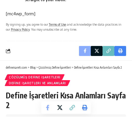
[mc4wp_form]
By signing up, you agree to our
Terms of Use
and acknowledge the data practices in
our
Privacy Policy
. You may unsubscribe at any time.
defineisareti.com
>
Blog
>
Çözülmüş Define İşaretleri
>
Define İşaretleri Kısa Anlamları Sayfa 2
ÇÖZÜLMÜŞ DEFINE İŞARETLERI
DEFINE İŞARETLERI VE ANLAMLARI
Define İşaretleri Kısa Anlamları Sayfa
2
0 Min Read
dfnuzmani