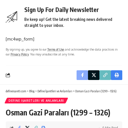
Sign Up For Daily Newsletter
Be keep up! Get the latest breaking news delivered
straight to your inbox.
[mc4wp_form]
By signing up, you agree to our
Terms of Use
and acknowledge the data practices in
our
Privacy Policy
. You may unsubscribe at any time.
defineisareti.com
>
Blog
>
Define İşaretleri ve Anlamları
>
Osman Gazi Paraları (1299 – 1326)
DEFINE İŞARETLERI VE ANLAMLARI
Osman Gazi Paraları (1299 – 1326)
0 Min Read