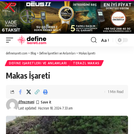
Aa
Font
Resizer
defineisareti.com
>
Blog
>
Define İşaretleri ve Anlamları
>
Makas İşareti
DEFINE İŞARETLERI VE ANLAMLARI
TERAZI, MAKAS
Makas İşareti
1 Min Read
dfnuzmani
Last updated: Haziran 18, 2024 7:33 am