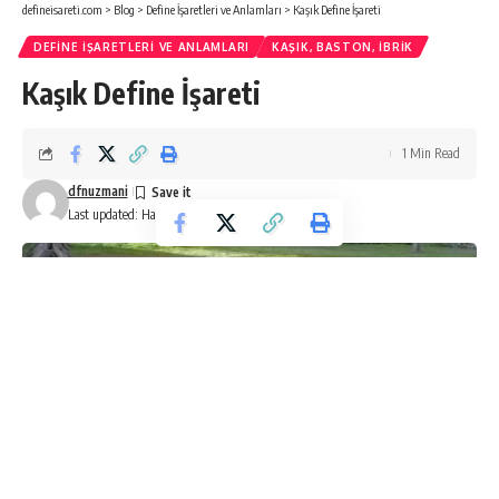
defineisareti.com
>
Blog
>
Define İşaretleri ve Anlamları
>
Kaşık Define İşareti
DEFINE İŞARETLERI VE ANLAMLARI
KAŞIK, BASTON, IBRIK
Kaşık Define İşareti
1 Min Read
dfnuzmani
Last updated: Haziran 18, 2024 7:29 am