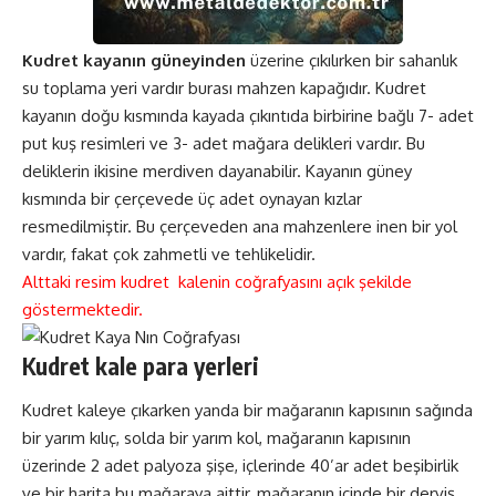
Kudret kayanın güneyinden
üzerine çıkılırken bir sahanlık
su toplama yeri vardır burası mahzen kapağıdır. Kudret
kayanın doğu kısmında kayada çıkıntıda birbirine bağlı 7- adet
put kuş resimleri ve 3- adet mağara delikleri vardır. Bu
deliklerin ikisine merdiven dayanabilir. Kayanın güney
kısmında bir çerçevede üç adet oynayan kızlar
resmedilmiştir. Bu çerçeveden ana mahzenlere inen bir yol
vardır, fakat çok zahmetli ve tehlikelidir.
Alttaki resim kudret kalenin coğrafyasını açık şekilde
göstermektedir.
Kudret kale para yerleri
Kudret kaleye çıkarken yanda bir mağaranın kapısının sağında
bir yarım kılıç, solda bir yarım kol, mağaranın kapısının
üzerinde 2 adet palyoza şişe, içlerinde 40’ar adet beşibirlik
ve bir harita bu mağaraya aittir, mağaranın içinde bir derviş