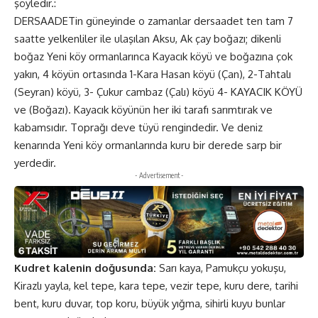
şöyledir.:
DERSAADETin güneyinde o zamanlar dersaadet ten tam 7
saatte yelkenliler ile ulaşılan Aksu, Ak çay boğazı; dikenli
boğaz Yeni köy ormanlarınca Kayacık köyü ve boğazına çok
yakın, 4 köyün ortasında 1-Kara Hasan köyü (Çan), 2-Tahtalı
(Seyran) köyü, 3- Çukur cambaz (Çalı) köyü 4- KAYACIK KÖYÜ
ve (Boğazı). Kayacık köyünün her iki tarafı sarımtırak ve
kabamsıdır. Toprağı deve tüyü rengindedir. Ve deniz
kenarında Yeni köy ormanlarında kuru bir derede sarp bir
yerdedir.
- Advertisement -
Kudret kalenin doğusunda:
Sarı kaya, Pamukçu yokuşu,
Kirazlı yayla, kel tepe, kara tepe, vezir tepe, kuru dere, tarihi
bent, kuru duvar, top koru, büyük yığma, sihirli kuyu bunlar