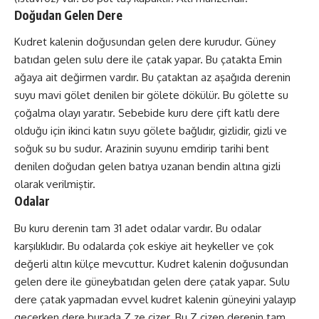
Doğudan Gelen Dere
Kudret kalenin doğusundan gelen dere kurudur. Güney
batıdan gelen sulu dere ile çatak yapar. Bu çatakta Emin
ağaya ait değirmen vardır. Bu çataktan az aşağıda derenin
suyu mavi gölet denilen bir gölete dökülür. Bu gölette su
çoğalma olayı yaratır. Sebebide kuru dere çift katlı dere
olduğu için ikinci katın suyu gölete bağlıdır, gizlidir, gizli ve
soğuk su bu sudur. Arazinin suyunu emdirip tarihi bent
denilen doğudan gelen batıya uzanan bendin altına gizli
olarak verilmiştir.
Odalar
Bu kuru derenin tam 31 adet odalar vardır. Bu odalar
karşılıklıdır. Bu odalarda çok eskiye ait heykeller ve çok
değerli altın külçe mevcuttur. Kudret kalenin doğusundan
gelen dere ile güneybatıdan gelen dere çatak yapar. Sulu
dere çatak yapmadan evvel kudret kalenin güneyini yalayıp
geçerken dere burada Z ze çizer. Bu Z çizen derenin tam