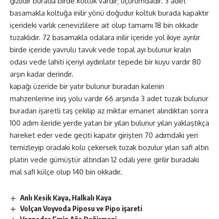
gizlidir burada birde koltuk vardır; uçurumdadır. 3 adet
basamakla koltuğa inilir yönü doğudur koltuk burada kapaktır
içerideki varlık cenevizlilere ait olup tamamı 18 bin okkadır
tuzaklıdır. 72 basamakla odalara inilir içeride yol ikiye ayrılır
birde içeride yavrulu tavuk vede topal ayı bulunur kralın
odası vede lahiti içeriyi aydınlatır tepede bir kuyu vardır 80
arşın kadar derindir.
kapağı üzeride bir yatır bulunur buradan kalenin
mahzenlerine iniş yolu vardır 66 arşında 3 adet tuzak bulunur
buradan işaretli taş çekilip az miktar emanet alındıktan sonra
100 adım ileride yerde yatan bir yılan bulunur yılan yaklaştıkça
hareket eder vede geçiti kapatır girişten 70 adımdaki yeri
temizleyip oradaki kolu çekersek tuzak bozulur yılan safi altın
platin vede gümüştür altından 12 odalı yere girilir buradaki
mal safi külçe olup 140 bin okkadır.
Anlı Kesik Kaya, Halkalı Kaya
Volçan Voyvoda Piposu ve Pipo işareti
Veznedar Emin Ağa Değirmeni