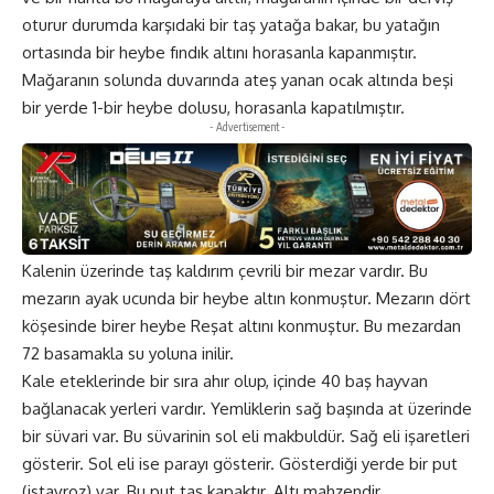
oturur durumda karşıdaki bir taş yatağa bakar, bu yatağın
ortasında bir heybe fındık altını horasanla kapanmıştır.
Mağaranın solunda duvarında ateş yanan ocak altında beşi
bir yerde 1-bir heybe dolusu, horasanla kapatılmıştır.
- Advertisement -
Kalenin üzerinde taş kaldırım çevrili bir mezar vardır. Bu
mezarın ayak ucunda bir heybe altın konmuştur. Mezarın dört
köşesinde birer heybe Reşat altını konmuştur. Bu mezardan
72 basamakla su yoluna inilir.
Kale eteklerinde bir sıra ahır olup, içinde 40 baş hayvan
bağlanacak yerleri vardır. Yemliklerin sağ başında at üzerinde
bir süvari var. Bu süvarinin sol eli makbuldür. Sağ eli işaretleri
gösterir. Sol eli ise parayı gösterir. Gösterdiği yerde bir put
(istavroz) var. Bu put taş kapaktır. Altı mahzendir.