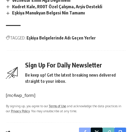
Kudret Kale, R00T Özel Çalışma, Arşiv Destekli
Eşkiya Manukyan Belgesi Nin Tamamı
TAGGED:
Eşkiya Belgelerinde Adı Geçen Yerler
Sign Up For Daily Newsletter
Be keep up! Get the latest breaking news delivered
straight to your inbox.
[mc4wp_form]
By signing up, you agree to our
Terms of Use
and acknowledge the data practices in
our
Privacy Policy
. You may unsubscribe at any time.