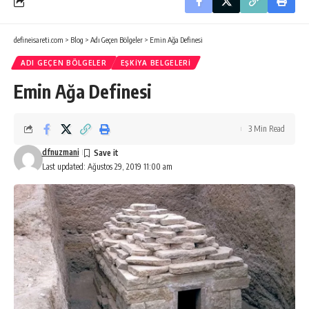
defineisareti.com
>
Blog
>
Adı Geçen Bölgeler
>
Emin Ağa Definesi
ADI GEÇEN BÖLGELER
EŞKIYA BELGELERI
Emin Ağa Definesi
3 Min Read
dfnuzmani
Last updated: Ağustos 29, 2019 11:00 am