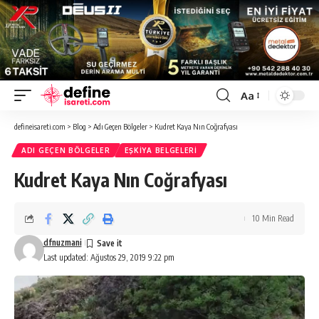
Aa
Font
Resizer
defineisareti.com
>
Blog
>
Adı Geçen Bölgeler
>
Kudret Kaya Nın Coğrafyası
ADI GEÇEN BÖLGELER
EŞKIYA BELGELERI
Kudret Kaya Nın Coğrafyası
10 Min Read
dfnuzmani
Last updated: Ağustos 29, 2019 9:22 pm