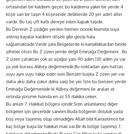
ortasından bir kaldırım geçer, bu kaldırıma yakın bir yerde 4
köşe sarı bir taşın 4 köşesinde deliklerde 20 şer adet altın
vardır. Bu taş çift katlı dereye inilen kapak taşıdır.
Bu Derenin Z çizdiğin yerden hemen önceki kısımda suya
atılmış kayalar kaldırım döşeli gibi geçişi hala
sağlamaktadır.Vardır yani.Belgelerde ki karışıklıklardan biride
şifreler ötürü Bu Z çizen yerde değil Eminağa Değirmeni . Bu
Z çizen çataktan çok az aşağısı yani 90 adım 130 adım ya var
ya yok burasu Alibey değirmenidir.Bu noktadan aynı hattan
suyu aynı suyu takip eder isen Benzeri başka Z çizen yer var
daha aksi daha çukur daha sarp bir yer İşte bu benzeri yerde
Eminağa Değirmenidir ki Alibey değirmeni ile araları at
sırtında yürüme hızında en az 55 dakika çeker.
Bu anlatı 7. Hakikat bölgesi içindir.Sizin anlatılarınız diğer
bölgeler için geçerlidir sanırım.Buda bölgenin doluluk yada
boş veya taşınmış olup olmadığını Allah bilir.Kanaatimce bir
kaç bölge baya bir hakikat malı var.Bir iki bölge taşınmış 7.
bölgeye aktarılmıştır.Buda Russia Çarı Nikolay ile yapılacak