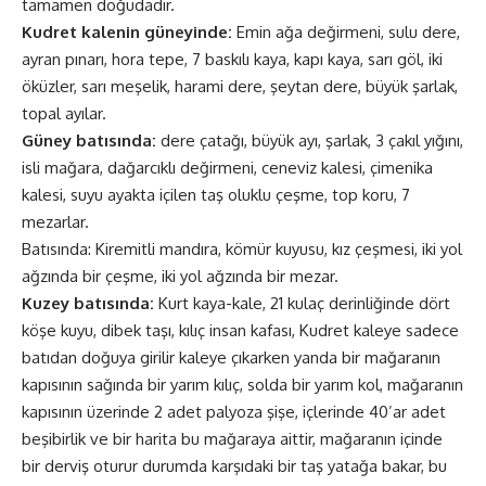
tamamen doğudadır.
Kudret kalenin güneyinde:
Emin ağa değirmeni, sulu dere,
ayran pınarı, hora tepe, 7 baskılı kaya, kapı kaya, sarı göl, iki
öküzler, sarı meşelik, harami dere, şeytan dere, büyük şarlak,
topal ayılar.
Güney batısında:
dere çatağı, büyük ayı, şarlak, 3 çakıl yığını,
isli mağara, dağarcıklı değirmeni, ceneviz kalesi, çimenika
kalesi, suyu ayakta içilen taş oluklu çeşme, top koru, 7
mezarlar.
Batısında: Kiremitli mandıra, kömür kuyusu, kız çeşmesi, iki yol
ağzında bir çeşme, iki yol ağzında bir mezar.
Kuzey batısında:
Kurt kaya-kale, 21 kulaç derinliğinde dört
köşe kuyu, dibek taşı, kılıç insan kafası, Kudret kaleye sadece
batıdan doğuya girilir kaleye çıkarken yanda bir mağaranın
kapısının sağında bir yarım kılıç, solda bir yarım kol, mağaranın
kapısının üzerinde 2 adet palyoza şişe, içlerinde 40’ar adet
beşibirlik ve bir harita bu mağaraya aittir, mağaranın içinde
bir derviş oturur durumda karşıdaki bir taş yatağa bakar, bu