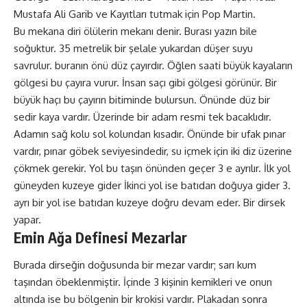
Mustafa Ali Garib ve Kayıtları tutmak için Pop Martin.
Bu mekana diri ölülerin mekanı denir. Burası yazın bile
soğuktur. 35 metrelik bir şelale yukardan düşer suyu
savrulur. buranın önü düz çayırdır. Öğlen saati büyük kayaların
gölgesi bu çayıra vurur. İnsan saçı gibi gölgesi görünür. Bir
büyük haçı bu çayırın bitiminde bulursun. Önünde düz bir
sedir kaya vardır. Üzerinde bir adam resmi tek bacaklıdır.
Adamın sağ kolu sol kolundan kısadır. Önünde bir ufak pınar
vardır, pınar göbek seviyesindedir, su içmek için iki diz üzerine
çökmek gerekir. Yol bu taşın önünden geçer 3 e ayrılır. İlk yol
güneyden kuzeye gider İkinci yol ise batıdan doğuya gider 3.
ayrı bir yol ise batıdan kuzeye doğru devam eder. Bir dirsek
yapar.
Emin Ağa Definesi Mezarlar
Burada dirseğin doğusunda bir mezar vardır; sarı kum
taşından öbeklenmiştir. İçinde 3 kişinin kemikleri ve onun
altında ise bu bölgenin bir krokisi vardır. Plakadan sonra