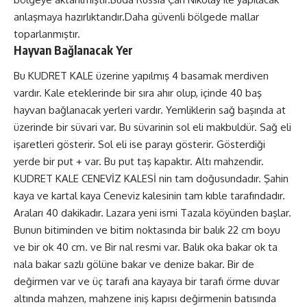
anlaşmaya hazırlıktandır.Daha güvenli bölgede mallar
toparlanmıştır.
Hayvan Bağlanacak Yer
Bu KUDRET KALE üzerine yapılmış 4 basamak merdiven
vardır. Kale eteklerinde bir sıra ahır olup, içinde 40 baş
hayvan bağlanacak yerleri vardır. Yemliklerin sağ başında at
üzerinde bir süvari var. Bu süvarinin sol eli makbuldür. Sağ eli
işaretleri gösterir. Sol eli ise parayı gösterir. Gösterdiği
yerde bir put + var. Bu put taş kapaktır. Altı mahzendir.
KUDRET KALE CENEVİZ KALESİ nin tam doğusundadır. Şahin
kaya ve kartal kaya Ceneviz kalesinin tam kıble tarafındadır.
Araları 40 dakikadır. Lazara yeni ismi Tazala köyünden başlar.
Bunun bitiminden ve bitim noktasında bir balık 22 cm boyu
ve bir ok 40 cm. ve Bir nal resmi var. Balık oka bakar ok ta
nala bakar sazlı gölüne bakar ve denize bakar. Bir de
değirmen var ve üç tarafı ana kayaya bir tarafı örme duvar
altında mahzen, mahzene iniş kapısı değirmenin batısında