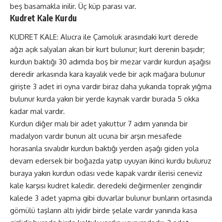
beş basamakla inilir. Üç küp parası var.
Kudret Kale Kurdu
KUDRET KALE: Alucra ile Çamoluk arasındaki kurt derede
ağzı açık salyaları akan bir kurt bulunur; kurt derenin başıdır;
kurdun baktığı 30 adımda boş bir mezar vardır kurdun aşağısı
deredir arkasında kara kayalık vede bir açık mağara bulunur
girişte 3 adet iri oyna vardır biraz daha yukarıda toprak yığma
bulunur kurda yakın bir yerde kaynak vardır burada 5 okka
kadar mal vardır.
Kurdun diğer malı bir adet yakuttur 7 adım yanında bir
madalyon vardır bunun alt ucuna bir arşın mesafede
horasanla sıvalıdır kurdun baktığı yerden aşağı giden yola
devam edersek bir boğazda yatıp uyuyan ikinci kurdu buluruz
buraya yakın kurdun odası vede kapak vardır ilerisi ceneviz
kale karşısı kudret kaledir. deredeki değirmenler zengindir
kalede 3 adet yapma gibi duvarlar bulunur bunların ortasında
gömülü taşların altı iyidir birde şelale vardır yanında kasa