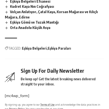
Eşkıya Belgeleri Efsanesi
Kudret Kaya Nın Coğrafyası
Volçan Anlatıyor, Çatal Kaya, Korsan Mağarası ve Kılıçlı
Mağara, Edirne
Eşkiya Gömü ve Tuzak Mantığı
Orta Anadolu Küçük Asya
TAGGED:
Eşkiya Belgeleri
Eşkiya Paraları
Sign Up For Daily Newsletter
Be keep up! Get the latest breaking news delivered
straight to your inbox.
[mc4wp_form]
By signing up, you agree to our
Terms of Use
and acknowledge the data practices in
our
Privacy Policy
. You may unsubscribe at any time.