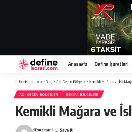
Anasayfa
Define İşaretleri
defineisareti.com
>
Blog
>
Adı Geçen Bölgeler
>
Kemikli Mağara ve İsli Mağ
ADI GEÇEN BÖLGELER
EŞKIYA BELGELERI
Kemikli Mağara ve İs
dfnuzmani