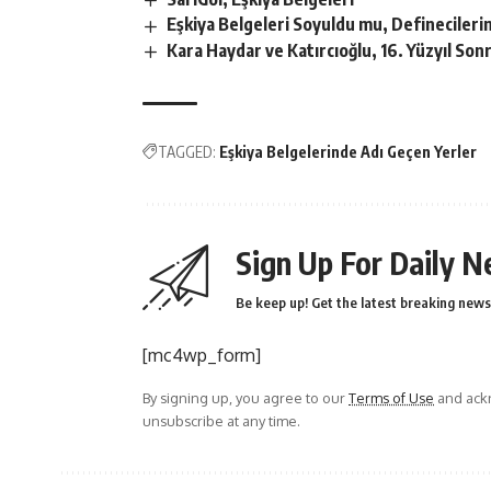
Eşkiya Belgeleri Soyuldu mu, Definecileri
Kara Haydar ve Katırcıoğlu, 16. Yüzyıl Son
TAGGED:
Eşkiya Belgelerinde Adı Geçen Yerler
Sign Up For Daily N
Be keep up! Get the latest breaking news 
[mc4wp_form]
By signing up, you agree to our
Terms of Use
and ackn
unsubscribe at any time.