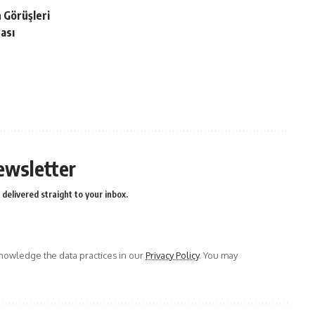
n Görüşleri
rası
ewsletter
delivered straight to your inbox.
owledge the data practices in our
Privacy Policy
. You may