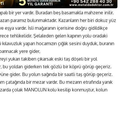
alı bir yer vardır. Buradan beş basamakla mahzene inilir.
an paramız bulunmaktadır. Kazanların her biri dokuz yüz
 eşya vardır. İsli mağaranın içerisine doğru gidildikçe
 derece tehlikelidir. Şelaleden gelen kapının yolu oradaki
 kılavuzluk yapan hocamızın çığlık sesini duyduk, buranın
arınacak yere gider,
yi yukarı takiben çıkarsak eski taş döşeli bir yol
r, bu yoldan giderken tek gözlü bir köprü görüp geçeriz.
köyüne gider. Bu yolun sağında bir saatli taş görüp geçeriz.
 tam çatağında bir mezar vardır. Bu mezarın etrafında yanık
 Mezarda çolak MANOLUN kolu kesilip konmuştur, kolun