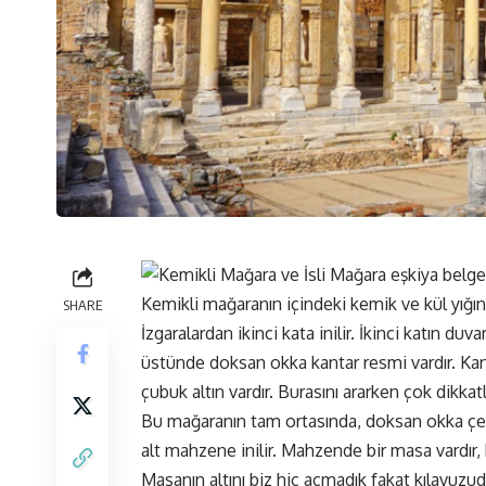
Kemikli mağaranın içindeki kemik ve kül yığınlar
SHARE
İzgaralardan ikinci kata inilir. İkinci katın duva
üstünde doksan okka kantar resmi vardır. Kan
çubuk altın vardır. Burasını ararken çok dikkatl
Bu mağaranın tam ortasında, doksan okka çek
alt mahzene inilir. Mahzende bir masa vardır,
Masanın altını biz hiç açmadık fakat kılavuzu