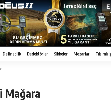
Definecilik
Dedektörler
Sikkeler
Mezarlar
Tılsımlı 
ara
li Mağara