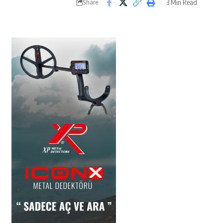
3 Min Read
Share