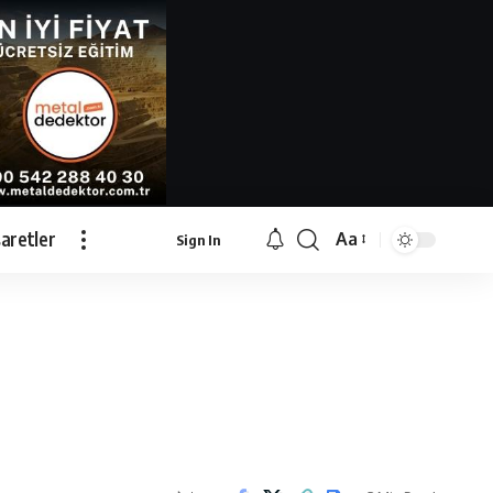
İşaretler
Aa
Sign In
Font
Resizer