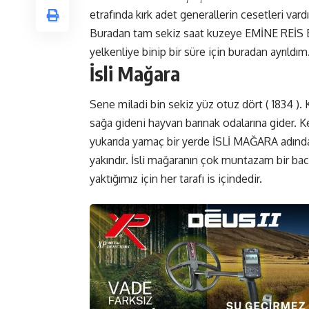
etrafında kırk adet generallerin cesetleri v
Buradan tam sekiz saat kuzeye EMİNE REİS 
yelkenliye binip bir süre için buradan ayrıldım
İsli Mağara
Sene miladi bin sekiz yüz otuz dört ( 1834 ). 
sağa gideni hayvan barınak odalarına gider. 
yukarıda yamaç bir yerde İSLİ MAĞARA adında
yakındır. İsli mağaranın çok muntazam bir bacas
yaktığımız için her tarafı is içindedir.