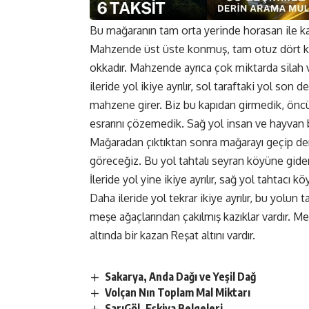
Bu mağaranın tam orta yerinde horasan ile kap
Mahzende üst üste konmuş, tam otuz dört kaz
okkadır. Mahzende ayrıca çok miktarda silah ve
ileride yol ikiye ayrılır, sol taraftaki yol son
mahzene girer. Biz bu kapıdan girmedik, öncü
esrarını çözemedik. Sağ yol insan ve hayvan b
Mağaradan çıktıktan sonra mağarayı geçip dere
göreceğiz. Bu yol tahtalı seyran köyüne gide
İleride yol yine ikiye ayrılır, sağ yol tahtacı 
Daha ileride yol tekrar ikiye ayrılır, bu yolun
meşe ağaçlarından çakılmış kazıklar vardır.
altında bir kazan Reşat altını vardır.
Sakarya, Anda Dağı ve Yeşil Dağ
Volçan Nın Toplam Mal Miktarı
SarıGöl, Eşkiya Belgeleri