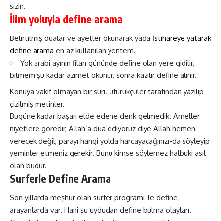
sizin.
İlim yoluyla define arama
Belirtilmiş dualar ve ayetler okunarak yada
İstihareye yatarak
define arama
en az kullanılan yöntem.
Yok arabi ayının filan gününde define olan yere gidilir,
bilmem şu kadar azimet okunur, sonra kazılır define alınır.
Konuya vakıf olmayan bir sürü üfürükçüler tarafından yazılıp
çizilmiş metinler.
Bugüne kadar başarı elde edene denk gelmedik. Ameller
niyetlere göredir, Allah’a dua ediyoruz diye Allah hemen
verecek değil, parayı hangi yolda harcayacağınızı-da söyleyip
yeminler etmeniz gerekir. Bunu kimse söylemez halbuki asıl
olan budur.
Surferle Define Arama
Son yıllarda meşhur olan surfer programı ile define
arayanlarda var. Hani şu uydudan define bulma olayları.