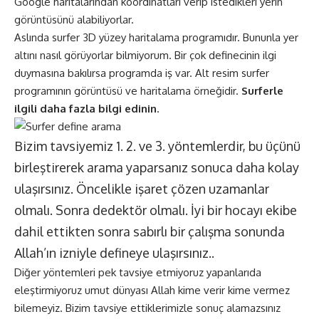
Google haritalarından koordinatları verip istedikleri yerin
görüntüsünü alabiliyorlar.
Aslında surfer 3D yüzey haritalama programıdır. Bununla yer
altını nasıl görüyorlar bilmiyorum. Bir çok definecinin ilgi
duymasına bakılırsa programda iş var. Alt resim surfer
programının görüntüsü ve haritalama örneğidir.
Surferle
ilgili daha fazla bilgi edinin
.
Bizim tavsiyemiz 1. 2. ve 3. yöntemlerdir, bu üçünü
birleştirerek arama yaparsanız sonuca daha kolay
ulaşırsınız. Öncelikle işaret çözen uzamanlar
olmalı. Sonra dedektör olmalı. İyi bir hocayı ekibe
dahil ettikten sonra sabırlı bir çalışma sonunda
Allah’ın izniyle defineye ulaşırsınız..
Diğer yöntemleri pek tavsiye etmiyoruz yapanlarıda
eleştirmiyoruz umut dünyası Allah kime verir kime vermez
bilemeyiz. Bizim tavsiye ettiklerimizle sonuç alamazsınız