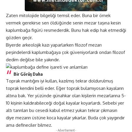
Zaten mitolojide bilgeliği temsil eder. Buna bir örnek
vermek gerekirse sen öldüğünde senin mezar taşına kesin
kaplumbağa figürü resmederdik. Bunu hak edip hak etmediği
gözden geçir.
Biyerde arkeolojik kazı yaparlarken filozof mezarı
peşindelerdi kaplumbağaya çok güveniyorlardı ondan filozof
dedim değilse bile yakındır.
Bir Görüş Daha
Toprak mantığını iyi kullan, kazılmış tekrar doldurulmuş
toprak kendini belli eder. Eğer toprak bulamıyosan kayaların
altına bak. Yer yüzünde günahkar olan kişilerin mezarlarına 5-
10 kişinin kaldırabileceği doğal kayalar koyarlardı. Sebebi yer
altı tanrıları bu cesedi kabul etmez yukarı tekrar çıkmasın
diye mezarın üstüne koca kayalar yıkarlar. Buda çok yaygındır
ama defineciler bilmez.
- Advertisement -