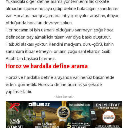
Yukarıdaki diğer define arama yöntemlerini hiç dikkate
almadan sadece hocaya gidip define bulacağını zanndenler
var. Hocalara hangi aşamada ihtiyaç duyulur araştırın, ihtiyaç
olduğunda hocaları devreye sokun.
Her hocanın bi işin uzmanı olduğunu sanmayın çoğu hoca
defineden pay almak için tılsım var diye baskı oluşturur.
Halbuki alakası yoktur. Kendini medyum, duru-görü, kahin
sananlara itibar etmeyin, onların çoğu sahtekardır. Gaibi
Allah’tan başkası bilemez.
Horoz ve hardalla define arama
Horoz ve hardalla define arayanda var, henüz başarı elde
edeni görmedik. Horozla define aramak şu şekilde
yapılmaktadır.
- Advertisement -