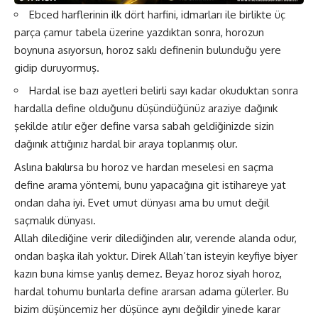
Ebced harflerinin ilk dört harfini, idmarları ile birlikte üç
parça çamur tabela üzerine yazdıktan sonra, horozun
boynuna asıyorsun, horoz saklı definenin bulunduğu yere
gidip duruyormuş.
Hardal ise bazı ayetleri belirli sayı kadar okuduktan sonra
hardalla define olduğunu düşündüğünüz araziye dağınık
şekilde atılır eğer define varsa sabah geldiğinizde sizin
dağınık attığınız hardal bir araya toplanmış olur.
Aslına bakılırsa bu horoz ve hardan meselesi en saçma
define arama yöntemi, bunu yapacağına git istihareye yat
ondan daha iyi. Evet umut dünyası ama bu umut değil
saçmalık dünyası.
Allah dilediğine verir dilediğinden alır, verende alanda odur,
ondan başka ilah yoktur. Direk Allah’tan isteyin keyfiye biyer
kazın buna kimse yanlış demez. Beyaz horoz siyah horoz,
hardal tohumu bunlarla define ararsan adama gülerler. Bu
bizim düşüncemiz her düşünce aynı değildir yinede karar