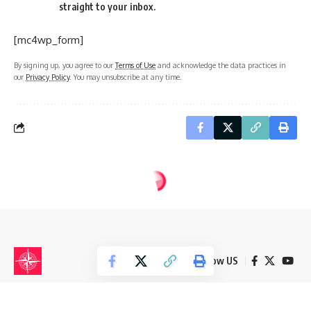
straight to your inbox.
[mc4wp_form]
By signing up, you agree to our
Terms of Use
and acknowledge the data practices in
our
Privacy Policy
. You may unsubscribe at any time.
defineisareti.com
>
Blog
>
Define İşaretleri ve Anlamları
>
Define En Çok Nerelerde Aranmalıdır
DEFINE İŞARETLERI VE ANLAMLARI
DEFINECILIK KONULARI
Define En Çok Nerelerde Aranmalıdır
7 Min Read
dfnuzmani
Last updated: Mart 26, 2020 6:58 pm