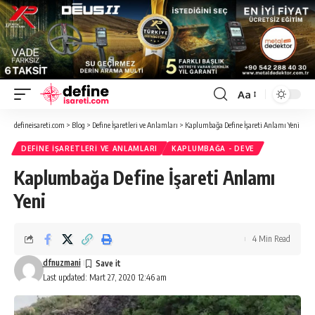
Aa
Font
Resizer
defineisareti.com
>
Blog
>
Define İşaretleri ve Anlamları
>
Kaplumbağa Define İşareti Anlamı Yeni
DEFINE İŞARETLERI VE ANLAMLARI
KAPLUMBAĞA - DEVE
Kaplumbağa Define İşareti Anlamı
Yeni
4 Min Read
dfnuzmani
Last updated: Mart 27, 2020 12:46 am