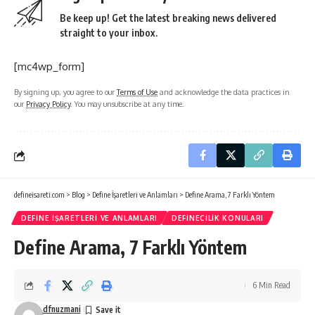
Be keep up! Get the latest breaking news delivered
straight to your inbox.
[mc4wp_form]
By signing up, you agree to our
Terms of Use
and acknowledge the data practices in
our
Privacy Policy
. You may unsubscribe at any time.
defineisareti.com
>
Blog
>
Define İşaretleri ve Anlamları
>
Define Arama, 7 Farklı Yöntem
DEFINE İŞARETLERI VE ANLAMLARI
DEFINECILIK KONULARI
Define Arama, 7 Farklı Yöntem
6 Min Read
dfnuzmani