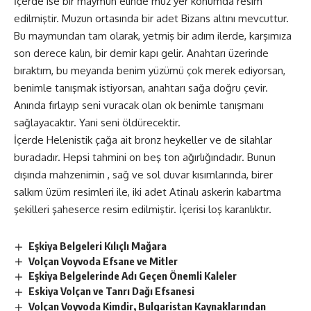
İçerde ise bir maymun elinde muz yer konumda resim
edilmiştir. Muzun ortasında bir adet Bizans altını mevcuttur.
Bu maymundan tam olarak, yetmiş bir adım ilerde, karşımıza
son derece kalın, bir demir kapı gelir. Anahtarı üzerinde
bıraktım, bu meyanda benim yüzümü çok merek ediyorsan,
benimle tanışmak istiyorsan, anahtarı sağa doğru çevir.
Anında fırlayıp seni vuracak olan ok benimle tanışmanı
sağlayacaktır. Yani seni öldürecektir.
İçerde Helenistik çağa ait bronz heykeller ve de silahlar
buradadır. Hepsi tahmini on beş ton ağırlığındadır. Bunun
dışında mahzenimin , sağ ve sol duvar kısımlarında, birer
salkım üzüm resimleri ile, iki adet Atinalı askerin kabartma
şekilleri şaheserce resim edilmiştir. İçerisi loş karanlıktır.
Eşkiya Belgeleri Kılıçlı Mağara
Volçan Voyvoda Efsane ve Mitler
Eşkiya Belgelerinde Adı Geçen Önemli Kaleler
Eskiya Volçan ve Tanrı Dağı Efsanesi
Volçan Voyvoda Kimdir, Bulgaristan Kaynaklarından