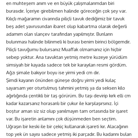
en muhteşem anım ve en büyük çalışmalarımdan biri
burasıdır. İçeriye girebilmen halinde göreceğin çok şey var.
Kılıçlı mağaramın civarında piliçli tavuk dediğimiz bir tavuk
beş adet yavrusundan ibaret olup kabartma olarak değerli
adamım olan slançev tarafından yapılmıştır. Bunların
bulunması halinde bilinmeli ki burası benim birinci bölgemdir.
Piliçli tavuğumu bulursanız Muaffak olmamanız için hiçbir
sebep yoktur. Ana tavuktan yetmiş metre kuzeye yürüdüm
simsiyah bir kayada sadece tek bir karayılan resmi gördüm.
Ağzı şimale bakıyor boyu ise yirmi yedi cm dır.
Şimdi kayanın önünden güneşe doğru yirmi yedi kulaç
sayarsam yer oturtulmuş tahmini yetmiş ya da seksen kilo
ağırlığında çentikli bir taş görürüm. Bu taşı devirip kırk elli cm
kadar kazarsanız horasanlı bir çukur ile karşılaşırsınız. İçi
boştur aman siz siz olup yanılmayın tam ortasında bir işaret
var. Bu işaretin anlamını çok düşünmeden ben seçtim.
Uğraşın bir keski ile bir çekiç kullanarak işareti kır. Alacağının
top yek ün sayısı sadece yetmiş iki parçadır. Bu kadarını bulan