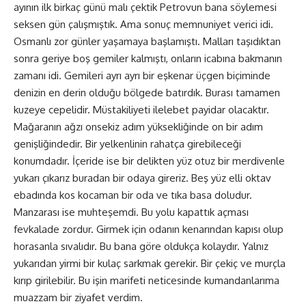
ayının ilk birkaç günü malı çektik Petrovun bana söylemesi
seksen gün çalışmıştık. Ama sonuç memnuniyet verici idi.
Osmanlı zor günler yaşamaya başlamıştı. Malları taşıdıktan
sonra geriye boş gemiler kalmıştı, onların icabına bakmanın
zamanı idi. Gemileri ayrı ayrı bir eşkenar üçgen biçiminde
denizin en derin olduğu bölgede batırdık. Burası tamamen
kuzeye cepelidir. Müstakiliyeti ilelebet payidar olacaktır.
Mağaranın ağzı onsekiz adım yüksekliğinde on bir adım
genişliğindedir. Bir yelkenlinin rahatça girebileceği
konumdadır. İçeride ise bir delikten yüz otuz bir merdivenle
yukarı çıkarız buradan bir odaya gireriz. Beş yüz elli oktav
ebadında kos kocaman bir oda ve tıka basa doludur.
Manzarası ise muhteşemdi. Bu yolu kapattık açması
fevkalade zordur. Girmek için odanın kenarından kapısı olup
horasanla sıvalıdır. Bu bana göre oldukça kolaydır. Yalnız
yukarıdan yirmi bir kulaç sarkmak gerekir. Bir çekiç ve murçla
kırıp girilebilir. Bu işin marifeti neticesinde kumandanlarıma
muazzam bir ziyafet verdim.