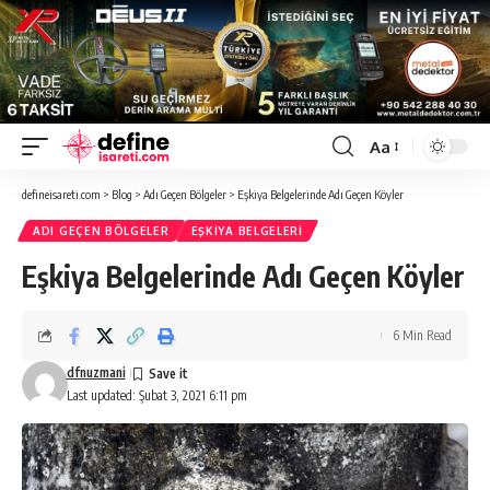
Aa
Font
Resizer
defineisareti.com
>
Blog
>
Adı Geçen Bölgeler
>
Eşkiya Belgelerinde Adı Geçen Köyler
ADI GEÇEN BÖLGELER
EŞKIYA BELGELERI
Eşkiya Belgelerinde Adı Geçen Köyler
6 Min Read
dfnuzmani
Last updated: Şubat 3, 2021 6:11 pm