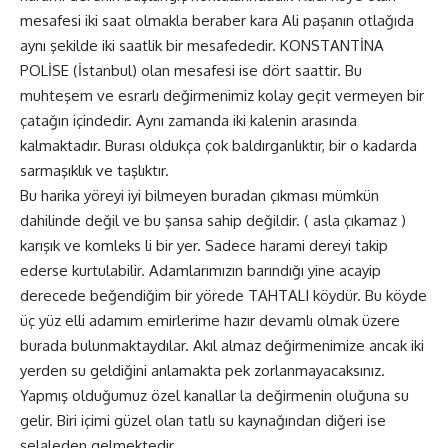
mesafesi iki saat olmakla beraber kara Ali paşanın otlağıda
aynı şekilde iki saatlik bir mesafededir. KONSTANTİNA
POLİSE (İstanbul) olan mesafesi ise dört saattir. Bu
muhteşem ve esrarlı değirmenimiz kolay geçit vermeyen bir
çatağın içindedir. Aynı zamanda iki kalenin arasında
kalmaktadır. Burası oldukça çok baldırganlıktır, bir o kadarda
sarmaşıklık ve taşlıktır.
Bu harika yöreyi iyi bilmeyen buradan çıkması mümkün
dahilinde değil ve bu şansa sahip değildir. ( asla çıkamaz )
karışık ve komleks li bir yer. Sadece harami dereyi takip
ederse kurtulabilir. Adamlarımızın barındığı yine acayip
derecede beğendiğim bir yörede TAHTALI köydür. Bu köyde
üç yüz elli adamım emirlerime hazır devamlı olmak üzere
burada bulunmaktaydılar. Akıl almaz değirmenimize ancak iki
yerden su geldiğini anlamakta pek zorlanmayacaksınız.
Yapmış olduğumuz özel kanallar la değirmenin oluğuna su
gelir. Biri içimi güzel olan tatlı su kaynağından diğeri ise
şelaleden gelmektedir.