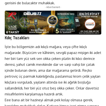
gerisini de bulacaktır muhakkak.
- Advertisement -
Kılıç Tuzakları
İşte bu bölgemizin adı kılıçlı mağara, veya çifte kılıçlı
mağaradır. Büyücüm ve kâhinim, sevgili papaz mişigın iki adet
her biri tam yüz sek sen okka çeken platin iki kılıcı derince
deresi, yahut camik mevkiinde dar ve sarp vahşi bir çatak
içinde bulunan derin, ama dar mağarama getirdi. Reçko
petroviç üç parmak kalınlığında, paslanmaz krom çelik yayları
kılıçlara vurguladı, yayların altında ise iki ağırlık boşluğa
sallandırıldı, her biri yüz otuz beş okka çeker. Onlar davetsiz
misafirlerimi karşılamaya hazırdı artık.
Eee bana ait bir hazineyi almak pek kolay olmasa gerek,
karşılığını muhakkak alırlar. Katiyen kimse içeri girme şansına