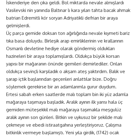
İskenderiye den çıka geldi. Bol miktarda nevale almışlardı
Vasilevski nin yanında Baltınar lı kara yılan tahta bacak ahmak
batrian Edremitli kör soryan Adriyatikli defrian bir araya
gelmişlerdi.
Üç parça gemide doksan ton ağırlığında nevale kıymeti bariz
tıka basa doluydu. Birleşik arap emirliklerinin ve krallarının
Osmanlı devletine hediye olarak göndermiş oldukları
hazineleri bir araya toplamışlardı. Oldukça büyük korsan
yapısı bir mağaranın önünde gemileri demirlediler. Onları
oldukça sevinçli karşıladık o akşam ateş yaktırdım. Balık ve
şarap içtik başlarından geçenleri anlattılar bize. Doğru
söylemek gerekirse bir an adamlarımla gurur duydum.
Ertesi sabah erken saatlerde malı toplam bin iki yüz adamla
mağaraya taşımaya başladık. Aralık ayının ilk yarısı hala üç
gemiden müteşekkil malı mağaraya taşımakla meşgulüz
aralık ayının son günleri. Bitkin ve uykusuz bir şekilde malı
çekmeye ve ebedi istiraatgahına yerleştiriyoruz. Çalışma
bitkinlik vermeye başlamıştı. Yeni yıla girdik, (1742) ocak