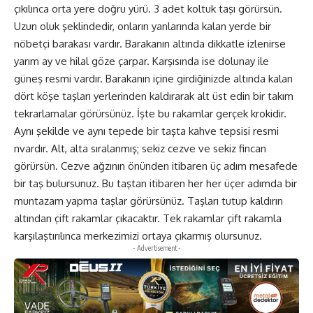
çıkılınca orta yere doğru yürü. 3 adet koltuk taşı görürsün.
Uzun oluk şeklindedir, onların yanlarında kalan yerde bir
nöbetçi barakası vardır. Barakanın altında dikkatle izlenirse
yarım ay ve hilal göze çarpar. Karşısında ise dolunay ile
güneş resmi vardır. Barakanın içine girdiğinizde altında kalan
dört köşe taşları yerlerinden kaldırarak alt üst edin bir takım
tekrarlamalar görürsünüz. İşte bu rakamlar gerçek krokidir.
Aynı şekilde ve aynı tepede bir taşta kahve tepsisi resmi
nvardır. Alt, alta sıralanmış; sekiz cezve ve sekiz fincan
görürsün. Cezve ağzının önünden itibaren üç adım mesafede
bir taş bulursunuz. Bu taştan itibaren her her üçer adımda bir
muntazam yapma taşlar görürsünüz. Taşları tutup kaldırın
altından çift rakamlar çıkacaktır. Tek rakamlar çift rakamla
karşılaştırılınca merkezimizi ortaya çıkarmış olursunuz.
- Advertisement -