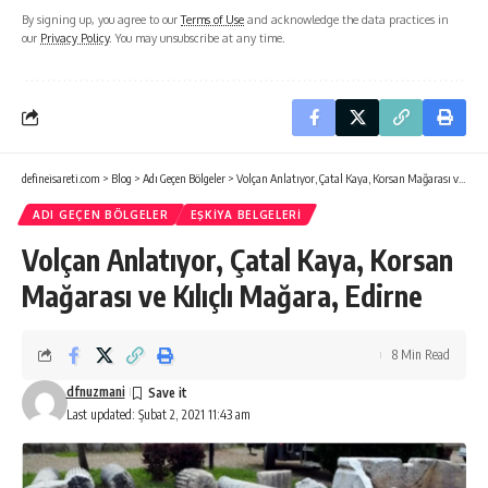
By signing up, you agree to our
Terms of Use
and acknowledge the data practices in
our
Privacy Policy
. You may unsubscribe at any time.
defineisareti.com
>
Blog
>
Adı Geçen Bölgeler
>
Volçan Anlatıyor, Çatal Kaya, Korsan Mağarası ve Kılıçlı Mağara, Edirne
ADI GEÇEN BÖLGELER
EŞKIYA BELGELERI
Volçan Anlatıyor, Çatal Kaya, Korsan
Mağarası ve Kılıçlı Mağara, Edirne
8 Min Read
dfnuzmani
Last updated: Şubat 2, 2021 11:43 am