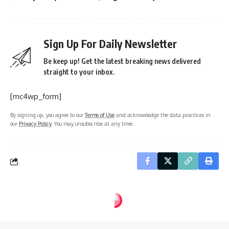
Sign Up For Daily Newsletter
Be keep up! Get the latest breaking news delivered
straight to your inbox.
[mc4wp_form]
By signing up, you agree to our
Terms of Use
and acknowledge the data practices in
our
Privacy Policy
. You may unsubscribe at any time.
defineisareti.com
>
Blog
>
Adı Geçen Bölgeler
>
Veznedar Emin Ağa Değirmeni
ADI GEÇEN BÖLGELER
EŞKIYA BELGELERI
Veznedar Emin Ağa Değirmeni