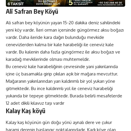
Ali Safran Bey Köyü
Ali safran bey köyünün yayan 15-20 dakika deniz sahilindeki
yeni köy vardır. İleri orman içersinde güngörmez aksu boğazı
vardır. Daha ileride kara dağın bulunduğu mevkide
cenevizlerden kalma bir kale harabeliği ile ceneviz kale
vardır. Bu kalenin daha fazla güngörmez ile aksu boğazı ve
karadağ mevkilerinde olması muhtemeldir.
Bu ceneviz kale harabeliğinin çevresinde yani yakınlarında
içine üç basamakla girip çıkılan açık bir mağara mevcuttur.
Mağaranın yakınlarından yarı kaldırımlı bir yol yukarı yöne
gitmektedir. Bu ince kaldırımlı yol ile ceneviz harabeliği
yukarıda bir tepeye gitmektedir. Burada belirli mesafelerde
12 adet dikili kılavuz taşı vardır
Kalay Kaş köyü
Kalay kaş köyünün gün doğu yönü aynalı dere ve çukur
harami derenin başlangıç noktalarındadır. Kadı köye olan