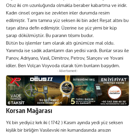
Otuz iki cm uzunluğunda olmakla beraber kabartma ve iridir.
Kadın cinsel organı ise zevkten inler durumda resim
edilmiştir. Tamı tamına yüz seksen iki bin adet Reşat altını bu
taşın altına defin edilmiştir. Üzerine ise yüz yirmi bir küp
şarap dökülmüştür. Bu paranın tılsımı budur.
Bütün bu işlemler tam olarak altı günümüze mal oldu.
Yanımda ise sadık adamlarım dan yedisi vardı. Bunlar sırası ile
Panov, Adriyano, Vasil, Dimitrov, Petrov, Slançev ve Yovani
idiler. Ben Volçan Voyvoda olarak tüm bunların başıydım.
- Advertisement -
Korsan Mağarası
Yıl bin yediyüz kırk iki ( 1742 ) Kasım ayında yedi yüz seksen
kişilik bir birliğim Vasilevski nin kumandasında ansızın