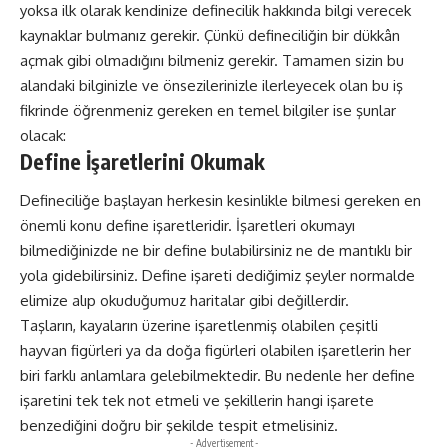
yoksa ilk olarak kendinize definecilik hakkında bilgi verecek
kaynaklar bulmanız gerekir. Çünkü defineciliğin bir dükkân
açmak gibi olmadığını bilmeniz gerekir. Tamamen sizin bu
alandaki bilginizle ve önsezilerinizle ilerleyecek olan bu iş
fikrinde öğrenmeniz gereken en temel bilgiler ise şunlar
olacak:
Define İşaretlerini Okumak
Defineciliğe başlayan herkesin kesinlikle bilmesi gereken en
önemli konu define işaretleridir. İşaretleri okumayı
bilmediğinizde ne bir define bulabilirsiniz ne de mantıklı bir
yola gidebilirsiniz. Define işareti dediğimiz şeyler normalde
elimize alıp okuduğumuz haritalar gibi değillerdir.
Taşların, kayaların üzerine işaretlenmiş olabilen çeşitli
hayvan figürleri ya da doğa figürleri olabilen işaretlerin her
biri farklı anlamlara gelebilmektedir. Bu nedenle her define
işaretini tek tek not etmeli ve şekillerin hangi işarete
benzediğini doğru bir şekilde tespit etmelisiniz.
- Advertisement -