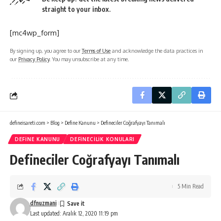
straight to your inbox.
[mc4wp_form]
By signing up, you agree to our
Terms of Use
and acknowledge the data practices in
our
Privacy Policy
. You may unsubscribe at any time.
defineisareti.com
>
Blog
>
Define Kanunu
>
Defineciler Coğrafyayı Tanımalı
DEFINE KANUNU
DEFINECILIK KONULARI
Defineciler Coğrafyayı Tanımalı
5 Min Read
dfnuzmani
Last updated: Aralık 12, 2020 11:19 pm