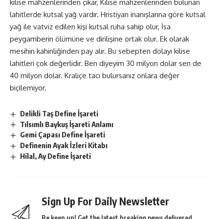
kilise mahzenlerinden çıkar, Kilise mahzenlerinden bulunan
lahitlerde kutsal yağ vardır. Hristiyan inanışlarına göre kutsal
yağ ile vatviz edilen kişi kutsal ruha sahip olur, İsa
peygamberin ölümüne ve dirilişine ortak olur. Ek olarak
mesihin kahinliğinden pay alır. Bu sebepten dolayı kilise
lahitleri çok değerlidir. Ben diyeyim 30 milyon dolar sen de
40 milyon dolar. Kraliçe tacı bulursanız onlara değer
biçilemiyor.
Delikli Taş Define İşareti
Tılsımlı Baykuş İşareti Anlamı
Gemi Çapası Define İşareti
Definenin Ayak İzleri Kitabı
Hilal, Ay Define İşareti
Sign Up For Daily Newsletter
Be keep up! Get the latest breaking news delivered