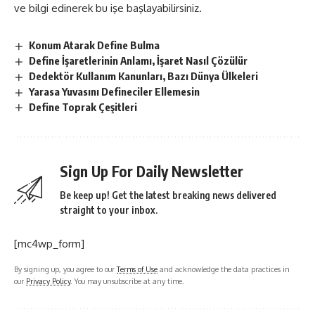
ve bilgi edinerek bu işe başlayabilirsiniz.
Konum Atarak Define Bulma
Define İşaretlerinin Anlamı, İşaret Nasıl Çözülür
Dedektör Kullanım Kanunları, Bazı Dünya Ülkeleri
Yarasa Yuvasını Defineciler Ellemesin
Define Toprak Çeşitleri
Sign Up For Daily Newsletter
Be keep up! Get the latest breaking news delivered
straight to your inbox.
[mc4wp_form]
By signing up, you agree to our
Terms of Use
and acknowledge the data practices in
our
Privacy Policy
. You may unsubscribe at any time.