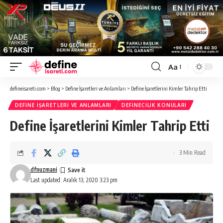
Aa
Font
Resizer
defineisareti.com
>
Blog
>
Define İşaretleri ve Anlamları
>
Define İşaretlerini Kimler Tahrip Etti
DEFINE İŞARETLERI VE ANLAMLARI
DEFINECILIK KONULARI
Define İşaretlerini Kimler Tahrip Etti
3 Min Read
dfnuzmani
Last updated: Aralık 13, 2020 3:23 pm