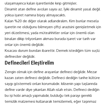
ulaşamayınca kalan işaretleride kırıp gitmişler.
Dinamit atan define avcıları sayısı az. İyiki dinamit yasal değil
yoksa işaret namına bişey almayacaktı.
Kalan %20 de diğer olarak adlandıralım. Kim bunlar mesela
işaretin ne olduğunu bilmeyen çiftçi arazisini genişletmek için
yeri düzeltmesi, yada müteahhitler onlar için önemli olan
binaları dikip trilyonların akması burada işaret var tarih var
onlar için önemli değildir.
Kısacası durum bundan ibarettir. Demek istediğim tüm suçlü
defineciler değildir.
Definecileri Eleştirelim
Zengin olmak için define arayanlar defineci değildir. Mezar
kazan zaten defineci değildir. Defineci dediğin tarihe kültüre
saygı göstermeli onları korumalıdır. kilisenin yapı taşlarında
define vardır diye yıkanları Allah ıslah etsin. Defineci dediğin
bu işi hobi amaçlı yapmalıdır, bulduğu tek parayı gerekli
temizlik malzemesi kullanarak temizlemeli, eğer taşınmaz