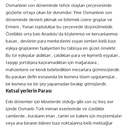
Osmanlının son döneminde tehcir olayları çerçevesinde
göçlerle ortaya çıkan bir durumdur. Yine Osmanlının son
döneminde devleti yıkmak ve bitirmek üzere gruplar ve
Ermeni , Yunan topluluklar bu çerçevede düşünülmelidir.
Özellikle orta batı Anadolu’da köylerimizi ve kervanlarımızı
basan , devletin para merkezlerini soyan isimleri belli bazı
eşkıya gruplarının faaliyetleri bu tabloya en güzel örnektir.
Bu tür eşkıyalar aldıkları , çaldıkları para ve kıymetli eşyaları ,
taşıyıp yurtdışına kaçıramadıkları için mağaralara ,
mahzenlere ve kendi belirledikleri mezarlara gömmüşlerdir.
Bu paraları defin esnasında bir kısmına tılsım uygulamışlar ,
bir kısmına ise bir şey yapamadan bırakıp gitmişlerdir.
Kutsal yerlerin Parası
Eski dönemler için kiliselerde olduğu gibi son üç-beş asır
içinde Osmanlı-Türk mimari eserlerinde ve özellikle
camilerde , buraların imarı , tamiri ve bakımı için müştemilatın
veya ana binanın bilinen bazı noktalarına belli meblağlar