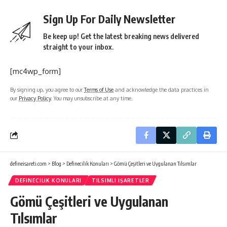
Sign Up For Daily Newsletter
Be keep up! Get the latest breaking news delivered
straight to your inbox.
[mc4wp_form]
By signing up, you agree to our
Terms of Use
and acknowledge the data practices in
our
Privacy Policy
. You may unsubscribe at any time.
defineisareti.com
>
Blog
>
Definecilik Konuları
>
Gömü Çeşitleri ve Uygulanan Tılsımlar
DEFINECILIK KONULARI
TILSIMLI İŞARETLER
Gömü Çeşitleri ve Uygulanan
Tılsımlar