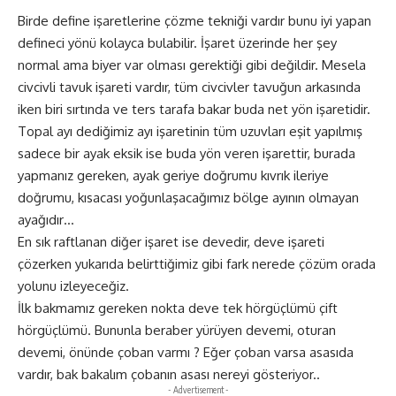
Birde define işaretlerine çözme tekniği vardır bunu iyi yapan
defineci yönü kolayca bulabilir. İşaret üzerinde her şey
normal ama biyer var olması gerektiği gibi değildir. Mesela
civcivli tavuk işareti vardır, tüm civcivler tavuğun arkasında
iken biri sırtında ve ters tarafa bakar buda net yön işaretidir.
Topal ayı dediğimiz ayı işaretinin tüm uzuvları eşit yapılmış
sadece bir ayak eksik ise buda yön veren işarettir, burada
yapmanız gereken, ayak geriye doğrumu kıvrık ileriye
doğrumu, kısacası yoğunlaşacağımız bölge ayının olmayan
ayağıdır…
En sık raftlanan diğer işaret ise devedir, deve işareti
çözerken yukarıda belirttiğimiz gibi fark nerede çözüm orada
yolunu izleyeceğiz.
İlk bakmamız gereken nokta deve tek hörgüçlümü çift
hörgüçlümü. Bununla beraber yürüyen devemi, oturan
devemi, önünde çoban varmı ? Eğer çoban varsa asasıda
vardır, bak bakalım çobanın asası nereyi gösteriyor..
- Advertisement -