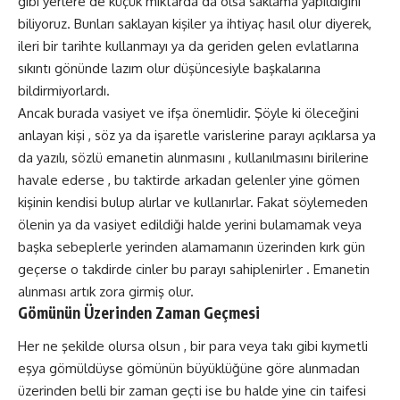
gibi yerlere de küçük miktarda da olsa saklama yapıldığını
biliyoruz. Bunları saklayan kişiler ya ihtiyaç hasıl olur diyerek,
ileri bir tarihte kullanmayı ya da geriden gelen evlatlarına
sıkıntı gönünde lazım olur düşüncesiyle başkalarına
bildirmiyorlardı.
Ancak burada vasiyet ve ifşa önemlidir. Şöyle ki öleceğini
anlayan kişi , söz ya da işaretle varislerine parayı açıklarsa ya
da yazılı, sözlü emanetin alınmasını , kullanılmasını birilerine
havale ederse , bu taktirde arkadan gelenler yine gömen
kişinin kendisi bulup alırlar ve kullanırlar. Fakat söylemeden
ölenin ya da vasiyet edildiği halde yerini bulamamak veya
başka sebeplerle yerinden alamamanın üzerinden kırk gün
geçerse o takdirde cinler bu parayı sahiplenirler . Emanetin
alınması artık zora girmiş olur.
Gömünün Üzerinden Zaman Geçmesi
Her ne şekilde olursa olsun , bir para veya takı gibi kıymetli
eşya gömüldüyse gömünün büyüklüğüne göre alınmadan
üzerinden belli bir zaman geçti ise bu halde yine cin taifesi