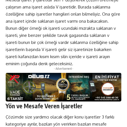
çalışırsın ama işaret aslıda V işaretidir. Burada saklanma
özelliğine sahip işaretler hangileri onları bilmeliyiz. Ona göre
ana işaret içinde saklanan işaret varmı ona bakacaksın.
Bunun diğer örneği ok işareti ucundaki mızrakta saklanan v
işareti, yine benzer şekilde tavuk gagasında saklanan v
işareti bunun bir çok örneği vardır saklanma özelliğine sahip
işaretlerin başında V işareti gelir siz işaretinize bakarken
işareti kafanızdan kısım kısım silin içeride v işareti arayın
eminim çoğunda denk geleceksiniz.
- Advertisement -
Yön ve Mesafe Veren İşaretler
Çözümde size yardımcı olacak diğer konu işaretler 3 farklı
kategoriye ayrılır, bazıları yön verirken bazıları mesafe