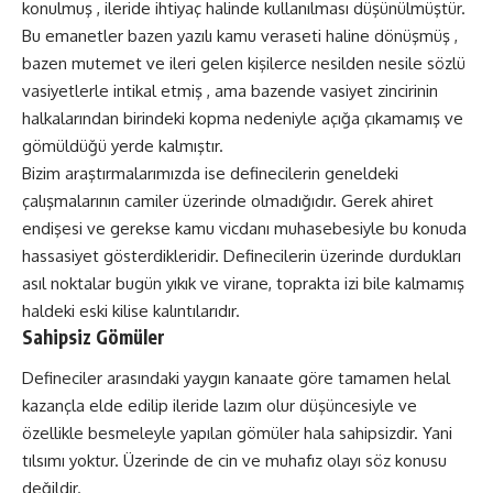
konulmuş , ileride ihtiyaç halinde kullanılması düşünülmüştür.
Bu emanetler bazen yazılı kamu veraseti haline dönüşmüş ,
bazen mutemet ve ileri gelen kişilerce nesilden nesile sözlü
vasiyetlerle intikal etmiş , ama bazende vasiyet zincirinin
halkalarından birindeki kopma nedeniyle açığa çıkamamış ve
gömüldüğü yerde kalmıştır.
Bizim araştırmalarımızda ise definecilerin geneldeki
çalışmalarının camiler üzerinde olmadığıdır. Gerek ahiret
endişesi ve gerekse kamu vicdanı muhasebesiyle bu konuda
hassasiyet gösterdikleridir. Definecilerin üzerinde durdukları
asıl noktalar bugün yıkık ve virane, toprakta izi bile kalmamış
haldeki eski kilise kalıntılarıdır.
Sahipsiz Gömüler
Defineciler arasındaki yaygın kanaate göre tamamen helal
kazançla elde edilip ileride lazım olur düşüncesiyle ve
özellikle besmeleyle yapılan gömüler hala sahipsizdir. Yani
tılsımı yoktur. Üzerinde de cin ve muhafız olayı söz konusu
değildir.