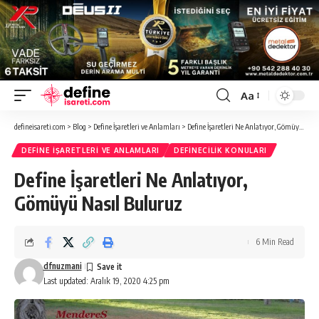
Aa
Font
Resizer
defineisareti.com
>
Blog
>
Define İşaretleri ve Anlamları
>
Define İşaretleri Ne Anlatıyor, Gömüyü Nasıl Buluruz
DEFINE İŞARETLERI VE ANLAMLARI
DEFINECILIK KONULARI
Define İşaretleri Ne Anlatıyor,
Gömüyü Nasıl Buluruz
6 Min Read
dfnuzmani
Last updated: Aralık 19, 2020 4:25 pm