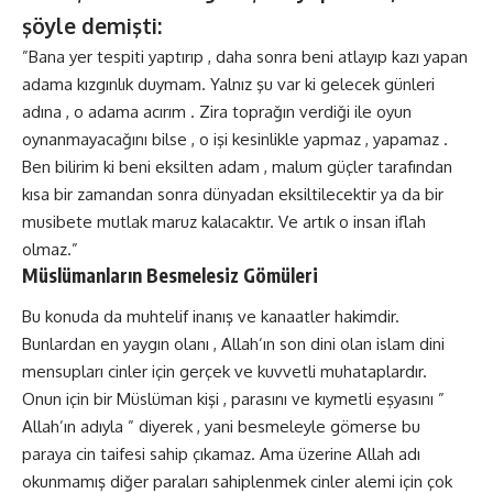
şöyle demişti:
”Bana yer tespiti yaptırıp , daha sonra beni atlayıp kazı yapan
adama kızgınlık duymam. Yalnız şu var ki gelecek günleri
adına , o adama acırım . Zira toprağın verdiği ile oyun
oynanmayacağını bilse , o işi kesinlikle yapmaz , yapamaz .
Ben bilirim ki beni eksilten adam , malum güçler tarafından
kısa bir zamandan sonra dünyadan eksiltilecektir ya da bir
musibete mutlak maruz kalacaktır. Ve artık o insan iflah
olmaz.”
Müslümanların Besmelesiz Gömüleri
Bu konuda da muhtelif inanış ve kanaatler hakimdir.
Bunlardan en yaygın olanı , Allah’ın son dini olan islam dini
mensupları cinler için gerçek ve kuvvetli muhataplardır.
Onun için bir Müslüman kişi , parasını ve kıymetli eşyasını ”
Allah’ın adıyla ” diyerek , yani besmeleyle gömerse bu
paraya cin taifesi sahip çıkamaz. Ama üzerine Allah adı
okunmamış diğer paraları sahiplenmek cinler alemi için çok