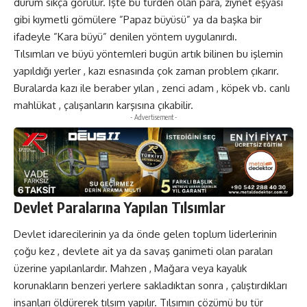
durum sıkça görülür. İşte bu türden olan para, ziynet eşyası
gibi kıymetli gömülere ”Papaz büyüsü” ya da başka bir
ifadeyle ”Kara büyü” denilen yöntem uygulanırdı.
Tılsımları ve büyü yöntemleri bugün artık bilinen bu işlemin
yapıldığı yerler , kazı esnasında çok zaman problem çıkarır.
Buralarda kazı ile beraber yılan , zenci adam , köpek vb. canlı
mahlükat , çalışanların karşısına çıkabilir.
- Advertisement -
Devlet Paralarına Yapılan Tılsımlar
Devlet idarecilerinin ya da önde gelen toplum liderlerinin
çoğu kez , devlete ait ya da savaş ganimeti olan paraları
üzerine yapılanlardır. Mahzen , Mağara veya kayalık
korunakların benzeri yerlere sakladıktan sonra , çalıştırdıkları
insanları öldürerek tılsım yapılır. Tılsımın çözümü bu tür