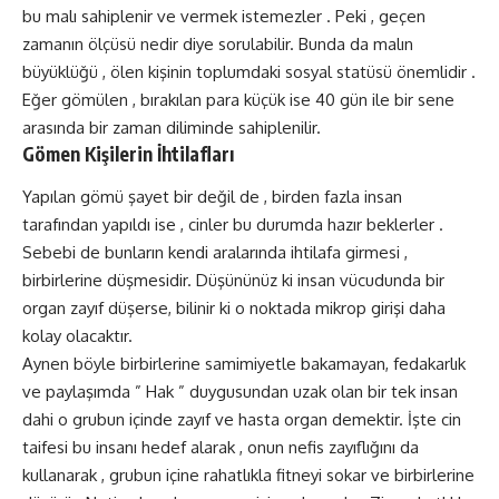
bu malı sahiplenir ve vermek istemezler . Peki , geçen
zamanın ölçüsü nedir diye sorulabilir. Bunda da malın
büyüklüğü , ölen kişinin toplumdaki sosyal statüsü önemlidir .
Eğer gömülen , bırakılan para küçük ise 40 gün ile bir sene
arasında bir zaman diliminde sahiplenilir.
Gömen Kişilerin İhtilafları
Yapılan gömü şayet bir değil de , birden fazla insan
tarafından yapıldı ise , cinler bu durumda hazır beklerler .
Sebebi de bunların kendi aralarında ihtilafa girmesi ,
birbirlerine düşmesidir. Düşününüz ki insan vücudunda bir
organ zayıf düşerse, bilinir ki o noktada mikrop girişi daha
kolay olacaktır.
Aynen böyle birbirlerine samimiyetle bakamayan, fedakarlık
ve paylaşımda ” Hak ” duygusundan uzak olan bir tek insan
dahi o grubun içinde zayıf ve hasta organ demektir. İşte cin
taifesi bu insanı hedef alarak , onun nefis zayıflığını da
kullanarak , grubun içine rahatlıkla fitneyi sokar ve birbirlerine