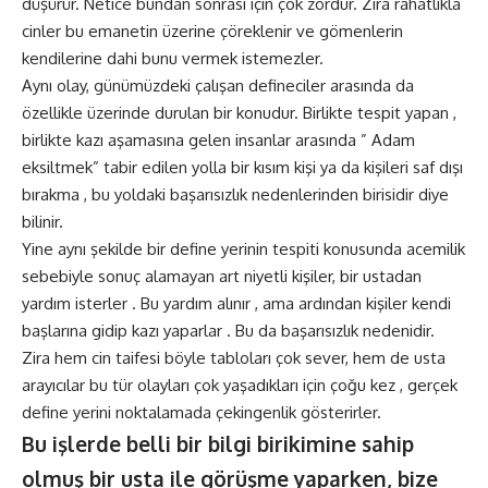
düşürür. Netice bundan sonrası için çok zordur. Zira rahatlıkla
cinler bu emanetin üzerine çöreklenir ve gömenlerin
kendilerine dahi bunu vermek istemezler.
Aynı olay, günümüzdeki çalışan defineciler arasında da
özellikle üzerinde durulan bir konudur. Birlikte tespit yapan ,
birlikte kazı aşamasına gelen insanlar arasında ” Adam
eksiltmek” tabir edilen yolla bir kısım kişi ya da kişileri saf dışı
bırakma , bu yoldaki başarısızlık nedenlerinden birisidir diye
bilinir.
Yine aynı şekilde bir define yerinin tespiti konusunda acemilik
sebebiyle sonuç alamayan art niyetli kişiler, bir ustadan
yardım isterler . Bu yardım alınır , ama ardından kişiler kendi
başlarına gidip kazı yaparlar . Bu da başarısızlık nedenidir.
Zira hem cin taifesi böyle tabloları çok sever, hem de usta
arayıcılar bu tür olayları çok yaşadıkları için çoğu kez , gerçek
define yerini noktalamada çekingenlik gösterirler.
Bu işlerde belli bir bilgi birikimine sahip
olmuş bir usta ile görüşme yaparken, bize