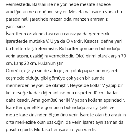
vermektedir. Bazıları ise ne yön nede mesafe sadece
aradığınızın ne olduğunu söyler. Mesela nal işareti varsa bu
paradır, nal işaretinde mezar, oda, mahzen ararsanız
yanılırsınız.
İşaretlerin ortak noktası canlı cansız ya da geometrik
işaretlerde mutlaka V, U ya da O vardır. Kısacası define yeri
bu harflerde şifrelenmiştir. Bu harfler gömünün bulunduğu
yerin açısını, uzaklığını vermektedir. Ölçü birimi olarak arşın 70
cm. karış 23 cm. kullanılmıştır.
Örneğin; eşkiya sin de adı geçen çolak papaz onun işareti
çeşmede olduğu gibi gömüye çok yakın bir alanda
mermerden heykeli de çıkmıştır. Heykelde kollar V yapıp bir
kol dirseğe kadar diğer kol ise ona nispeten 10 cm. kadar
daha kısadır. Ama gömüsü her iki V yapan kolların açısındadır.
İşaretler genellikle gömünün bulunduğu araziyi şekli ve
metre kare cinsinden ölçümünü verir. İşarete olan bu arazinin
orta merkezine olan uzaklığını da verir. İşaret aynı zaman da
pusula gibidir. Mutlaka her işarette yön vardır.