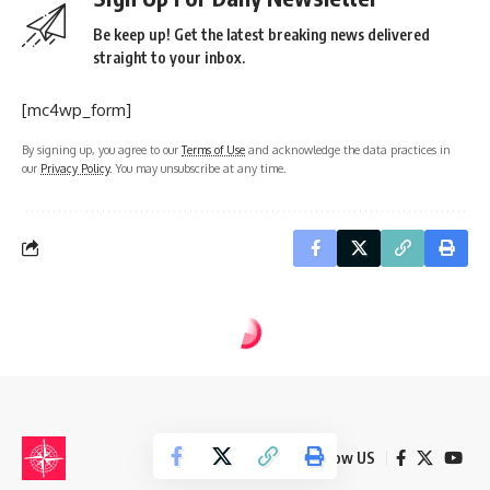
Be keep up! Get the latest breaking news delivered
straight to your inbox.
[mc4wp_form]
By signing up, you agree to our
Terms of Use
and acknowledge the data practices in
our
Privacy Policy
. You may unsubscribe at any time.
defineisareti.com
>
Blog
>
Define İşaretleri ve Anlamları
>
Define İşaretlerini Kimler Tahrip Etti
DEFINE İŞARETLERI VE ANLAMLARI
DEFINECILIK KONULARI
Define İşaretlerini Kimler Tahrip Etti
3 Min Read
dfnuzmani