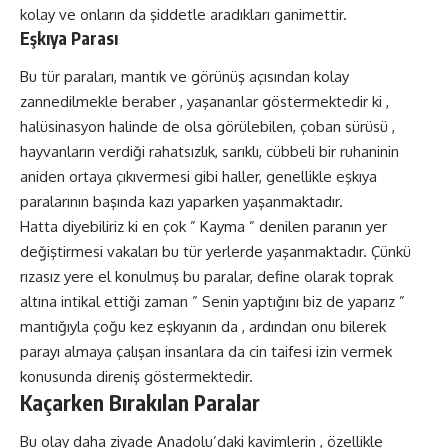
kolay ve onların da şiddetle aradıkları ganimettir.
Eşkıya Parası
Bu tür paraları, mantık ve görünüş açısından kolay
zannedilmekle beraber , yaşananlar göstermektedir ki ,
halüsinasyon halinde de olsa görülebilen, çoban sürüsü ,
hayvanların verdiği rahatsızlık, sarıklı, cübbeli bir ruhaninin
aniden ortaya çıkıvermesi gibi haller, genellikle eşkıya
paralarının başında kazı yaparken yaşanmaktadır.
Hatta diyebiliriz ki en çok ” Kayma ” denilen paranın yer
değiştirmesi vakaları bu tür yerlerde yaşanmaktadır. Çünkü
rızasız yere el konulmuş bu paralar, define olarak toprak
altına intikal ettiği zaman ” Senin yaptığını biz de yaparız ”
mantığıyla çoğu kez eşkıyanın da , ardından onu bilerek
parayı almaya çalışan insanlara da cin taifesi izin vermek
konusunda direniş göstermektedir.
Kaçarken Bırakılan Paralar
Bu olay daha ziyade Anadolu’daki kavimlerin , özellikle