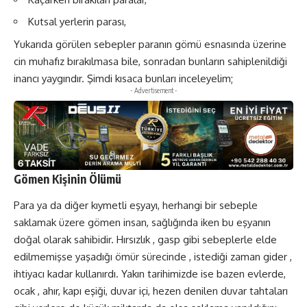
Kutsal yerlerin parası,
Yukarıda görülen sebepler paranın gömü esnasında üzerine
cin muhafız bırakılmasa bile, sonradan bunların sahiplenildiği
inancı yaygındır. Şimdi kısaca bunları inceleyelim;
- Advertisement -
Gömen Kişinin Ölümü
Para ya da diğer kıymetli eşyayı, herhangi bir sebeple
saklamak üzere gömen insan, sağlığında iken bu eşyanın
doğal olarak sahibidir. Hırsızlık , gasp gibi sebeplerle elde
edilmemişse yaşadığı ömür sürecinde , istediği zaman gider ,
ihtiyacı kadar kullanırdı. Yakın tarihimizde ise bazen evlerde,
ocak , ahır, kapı eşiği, duvar içi, hezen denilen duvar tahtaları