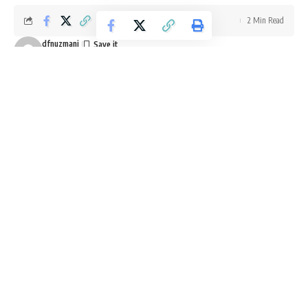
2 Min Read
dfnuzmani
Last updated: Nisan 9, 2019 3:58 pm
Sarnıçlar su depolamak için yapılan yapılardır, bunlar eski
ermeni ve yunan evlerinin bodrum katlarında olduğu gibi açık
alandada çokça bulunur. sarnıçların en yaygın kullanıldığı