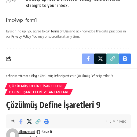
straight to your inbox.
[mc4wp_form]
By signing up, you agree to our
Terms of Use
and acknowledge the data practices in
our
Privacy Policy
. You may unsubscribe at any time.
defineisareti.com
>
Blog
>
Çözülmüş Define İşaretleri
>
Çözülmüş Define İşaretleri 9
ÇÖZÜLMÜŞ DEFINE İŞARETLERI
DEFINE İŞARETLERI VE ANLAMLARI
Çözülmüş Define İşaretleri 9
0 Min Read
dfnuzmani