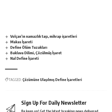
Volçan’ın namazlık taşı, mihrap işaretleri
Makas İşareti
Define Ölüm Tuzakları
Baklava Dilimi, Çözülmüş İşaret
Nal Define İşareti
TAGGED:
Çözümüne Ulaşılmış Define İşaretleri
Sign Up For Daily Newsletter
Be keep up! Get the latest breaking news delivered