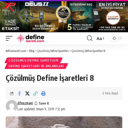
Aa
Font
Resizer
defineisareti.com
>
Blog
>
Çözülmüş Define İşaretleri
>
Çözülmüş Define İşaretleri 8
ÇÖZÜLMÜŞ DEFINE İŞARETLERI
DEFINE İŞARETLERI VE ANLAMLARI
Çözülmüş Define İşaretleri 8
0 Min Read
dfnuzmani
Last updated: Nisan 9, 2019 7:12 pm