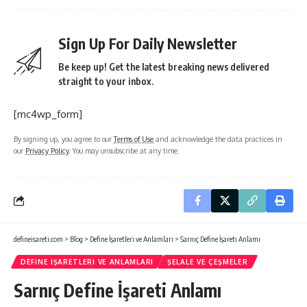
Sign Up For Daily Newsletter
Be keep up! Get the latest breaking news delivered
straight to your inbox.
[mc4wp_form]
By signing up, you agree to our
Terms of Use
and acknowledge the data practices in
our
Privacy Policy
. You may unsubscribe at any time.
defineisareti.com
>
Blog
>
Define İşaretleri ve Anlamları
>
Sarnıç Define İşareti Anlamı
DEFINE İŞARETLERI VE ANLAMLARI
ŞELALE VE ÇEŞMELER
Sarnıç Define İşareti Anlamı