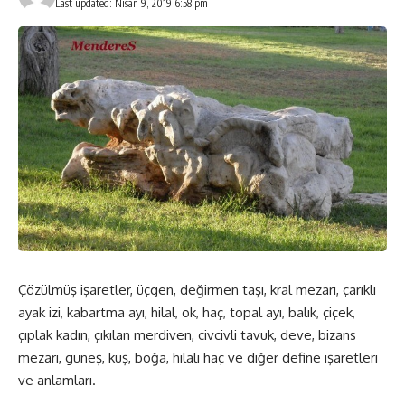
Last updated: Nisan 9, 2019 6:58 pm
Çözülmüş işaretler, üçgen, değirmen taşı, kral mezarı, çarıklı
ayak izi, kabartma ayı, hilal, ok, haç, topal ayı, balık, çiçek,
çıplak kadın, çıkılan merdiven, civcivli tavuk, deve, bizans
mezarı, güneş, kuş, boğa, hilali haç ve diğer define işaretleri
ve anlamları.