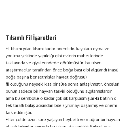
Tılsımlı Fil İşaretleri
Fil tılsımı yılan tılsımı kadar önemlidir. kayalara oyma ve
yontma şeklinde yapıldığı gibi evlerin mabetlerinde
takılarında ve giysilerindede görülmüştür. bu tılsım
araştırmacılar tarafından önce boğa başı gibi algılandı (nasıl
boğa başına benzetmişler hayret doğrusu)
fil olduğunu neyseki kısa bir süre sonra anlaşılmıştır. önceleri
bunun sadece bir hayvan tasviri olduğunu algılamışlardır.
ama bu sembolle o kadar çok sık karşılaşmışlar-ki batının o
tek taraflı bakış acısından bile sıyrılmayı başarmış ve önemi
fark edilmiştir.
Filler çölde uzun süre yaşayan heybetli ve mağrur bir hayvan
olarak bilinirler. mısırda bu tılsım. dayanıklılık fiziksel güç