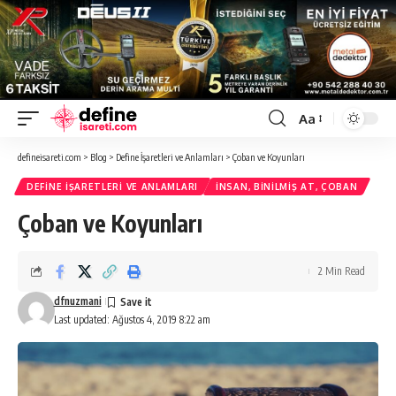
Aa
Font
Resizer
defineisareti.com
>
Blog
>
Define İşaretleri ve Anlamları
>
Çoban ve Koyunları
DEFINE İŞARETLERI VE ANLAMLARI
İNSAN, BINILMIŞ AT, ÇOBAN
Çoban ve Koyunları
2 Min Read
dfnuzmani
Last updated: Ağustos 4, 2019 8:22 am