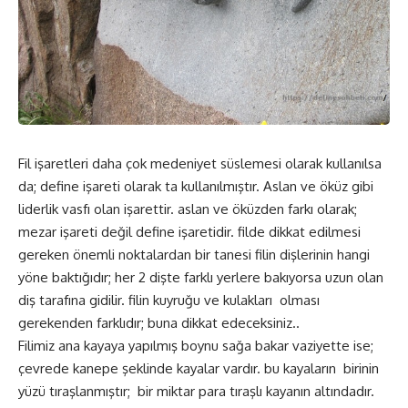
Fil işaretleri daha çok medeniyet süslemesi olarak kullanılsa
da; define işareti olarak ta kullanılmıştır. Aslan ve öküz gibi
liderlik vasfı olan işarettir. aslan ve öküzden farkı olarak;
mezar işareti değil define işaretidir. filde dikkat edilmesi
gereken önemli noktalardan bir tanesi filin dişlerinin hangi
yöne baktığıdır; her 2 dişte farklı yerlere bakıyorsa uzun olan
diş tarafına gidilir. filin kuyruğu ve kulakları olması
gerekenden farklıdır; buna dikkat edeceksiniz..
Filimiz ana kayaya yapılmış boynu sağa bakar vaziyette ise;
çevrede kanepe şeklinde kayalar vardır. bu kayaların birinin
yüzü tıraşlanmıştır; bir miktar para tıraşlı kayanın altındadır.