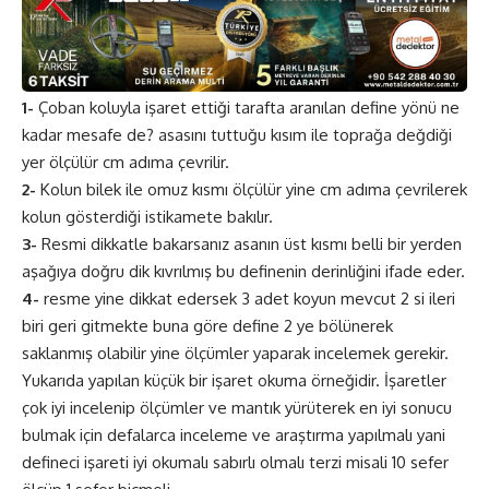
1-
Çoban koluyla işaret ettiği tarafta aranılan define yönü ne
kadar mesafe de? asasını tuttuğu kısım ile toprağa değdiği
yer ölçülür cm adıma çevrilir.
2-
Kolun bilek ile omuz kısmı ölçülür yine cm adıma çevrilerek
kolun gösterdiği istikamete bakılır.
3-
Resmi dikkatle bakarsanız asanın üst kısmı belli bir yerden
aşağıya doğru dik kıvrılmış bu definenin derinliğini ifade eder.
4-
resme yine dikkat edersek 3 adet koyun mevcut 2 si ileri
biri geri gitmekte buna göre define 2 ye bölünerek
saklanmış olabilir yine ölçümler yaparak incelemek gerekir.
Yukarıda yapılan küçük bir işaret okuma örneğidir. İşaretler
çok iyi incelenip ölçümler ve mantık yürüterek en iyi sonucu
bulmak için defalarca inceleme ve araştırma yapılmalı yani
defineci işareti iyi okumalı sabırlı olmalı terzi misali 10 sefer