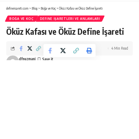
defineisareti.com
>
Blog
>
Boğa ve Koç
>
Öküz Kafası ve Öküz Define İşareti
BOĞA VE KOÇ
DEFINE İŞARETLERI VE ANLAMLARI
Öküz Kafası ve Öküz Define İşareti
4 Min Read
dfnuzmani
Last updated: Ağustos 3, 2019 10:56 pm