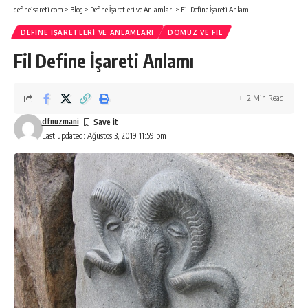
defineisareti.com
>
Blog
>
Define İşaretleri ve Anlamları
>
Fil Define İşareti Anlamı
DEFINE İŞARETLERI VE ANLAMLARI
DOMUZ VE FIL
Fil Define İşareti Anlamı
2 Min Read
dfnuzmani
Last updated: Ağustos 3, 2019 11:59 pm