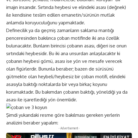
imajın insanıdır. Sırtında heybesi ve elindeki asası (değnek)
ile kendisine teslim edilen emanetin/sürünün mutlak
anlamda koruyuculuğunu yapmaktadır.
Definecilik ya da geçmiş zamanların saklama mantığı
penceresinden bakılınca çoban motifinde iki ana özellik
bulunacaktır. Bunların birincisi çobanın asası, diğeri ise onun
sırtındaki heybesidir. Bu iki ana unsurdan anlaşılacaktır ki
çobanın heybesi gömü, asası ise yön ve mesafe verecek
olan figürlerdir. Bununla beraber; bazen de sürüsünü
gütmekte olan heybeli/heybesiz bir çoban motifi, elindeki
asasıyla baktığı noktalarda bir veya birkaç koyunu
korumaktadır. Bu bakımdan çobanın baktığı, yöneldiği ya da
asası ile işaretlediği yön önemlidir.
Şimdi yukarıdaki resme göre bakılması gereken yerlerin
analizini beraber yapalım:
- Advertisement -