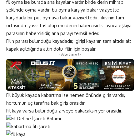
fil oyma ise burada ana kayalar vardır birde derin mihrap
şeklinde oyma vardır; bu oyma karşıya bakar vaziyette
karşıdada bir put oymaya bakar vaziyettedir. ikisinin tam
ortasında yassı taş olup müjdenin habercisidir. ayrıca eşkiya
parasının habercisidir, ana parayı temsil eder.
Filin parası bulunduğu kayadadır, girişi kayanın tam altıdır alt
kapak açıldığında altın dolu filin için boşalır.
- Advertisement -
Fil büyük kayada kabartma ise hemen önünde giriş vardır,
hortumun uç tarafına bak giriş orasıdır.
Fil kaya varsa bulunduğu zirveye bakacaksın yer orasıdır.