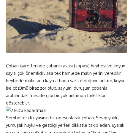
Çoban işaretlerinde çobanın asası (sopası) heybesi ve koyun
sayısı çok önemlidir. asa tek hamlede malın yerini verebilir,
heybede malın ana kaya altında saklı olduğunu anlatır, koyun
ise çözümü biraz zor olup, sayıları, duruşları çobanla
aralarındaki mesafe gibi bir çok anlamda farklılıklar
gösterebilir.
Semboller dünyasının bir ögesi olarak çoban; Sevgi yüklü,
yumuşak huylu ve gezdiği yerleri dikkatle takip eden, uyanık
ve sürüsüne şefkatle muamelede bulunan.”koruyan” bir