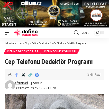
Aa
Font
Resizer
defineisareti.com
>
Blog
>
Define Dedektörleri
>
Cep Telefonu Dedektör Programı
DEFINE DEDEKTÖRLERI
DEFINECILIK KONULARI
Cep Telefonu Dedektör Programı
2 Min Read
dfnuzmani
Last updated: Mart 26, 2020 1:33 pm