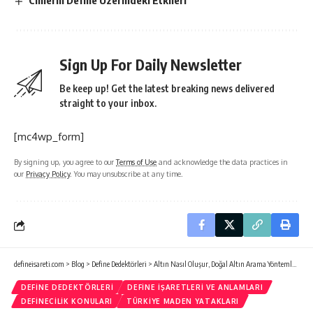
Cinlerin Define Üzerindeki Etkileri
Sign Up For Daily Newsletter
Be keep up! Get the latest breaking news delivered
straight to your inbox.
[mc4wp_form]
By signing up, you agree to our
Terms of Use
and acknowledge the data practices in
our
Privacy Policy
. You may unsubscribe at any time.
defineisareti.com
>
Blog
>
Define Dedektörleri
>
Altın Nasıl Oluşur, Doğal Altın Arama Yöntemleri
DEFINE DEDEKTÖRLERI
DEFINE İŞARETLERI VE ANLAMLARI
DEFINECILIK KONULARI
TÜRKIYE MADEN YATAKLARI