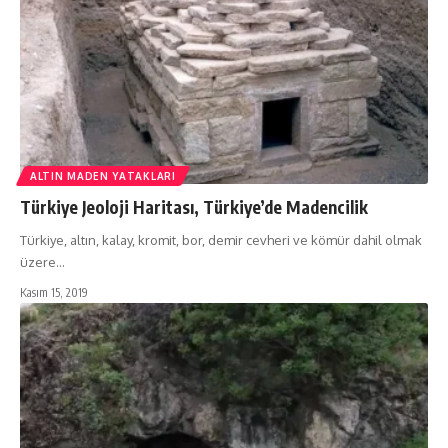
ALTIN MADEN YATAKLARI
Türkiye Jeoloji Haritası, Türkiye’de Madencilik
Türkiye, altın, kalay, kromit, bor, demir cevheri ve kömür dahil olmak
üzere…
Kasım 15, 2019