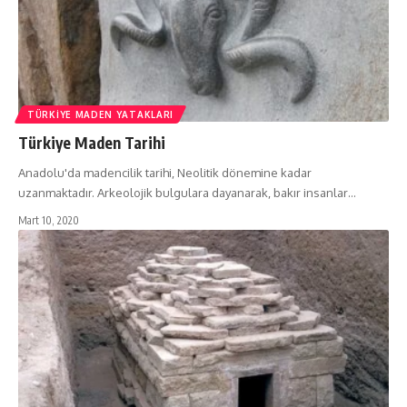
TÜRKIYE MADEN YATAKLARI
Türkiye Maden Tarihi
Anadolu'da madencilik tarihi, Neolitik dönemine kadar
uzanmaktadır. Arkeolojik bulgulara dayanarak, bakır insanlar…
Mart 10, 2020