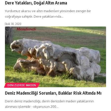
Dere Yatakları, Doğal Altın Arama
Yurdumuz akarsu ve altın madenleri yönünden zengin bir
coğrafyaya sahiptir. Dere yatakları-nda…
Ocak 30, 2020
DENIZLERDE MADEN
Deniz Madenciliği Sorunları, Balıklar Risk Altında Mı
Derin deniz madenciliği, derin denizden maden yataklarının
alınması işlemidir - okyanusun 200…