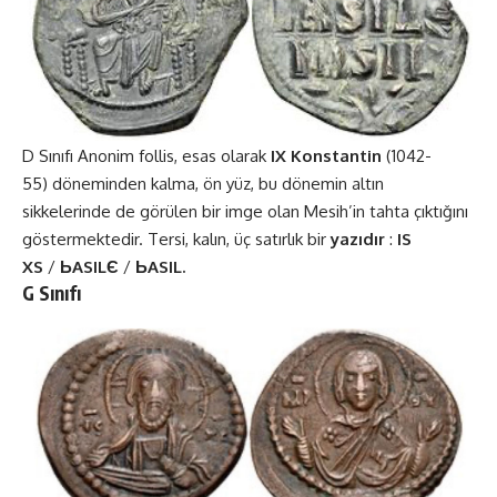
D Sınıfı Anonim follis, esas olarak
IX Konstantin
(1042-
55) döneminden kalma, ön yüz, bu dönemin altın
sikkelerinde de görülen bir imge olan Mesih’in tahta çıktığını
göstermektedir. Tersi, kalın, üç satırlık bir
yazıdır
:
IS
XS
/
ЬASILЄ
/
ЬASIL.
G Sınıfı