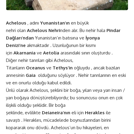
Achelous
, adını
Yunanistan’ın
en büyük
nehri olan
Achelous Nehri
nden alır. Bu nehir hala
Pindar
Dağları’ndan
Yunanistan’ın batısına ve
İyonya
Denizi’ne
akmaktadır . Uzunluğunun bir kısmı
için
Akarnania
ve
Aetolia
arasındaki sınırı oluşturdu .
Diğer nehir tanrıları gibi Achelous,
Titanların
Oceanus
ve
Tethys’in
oğluydu , ancak bazıları
annesinin
Gaia
olduğunu söylüyor . Nehir tanrılarının en eski
ve en onurlu olduğu kabul edildi.
Ünlü olarak Achelous, şeklini bir boğa, yılan veya yarı insan /
yarı boğaya dönüştürebiliyordu; bu sonuncusu onun en çok
ilişkili olduğu şeklidir. Bir boğa
şeklinde, evlilikte
Deianeira’nın
eli için
Herakles
ile
savaştı . Herakles, mücadelede boynuzlarından birini
kopararak onu dövdü. Achelous’un bu hikayeleri, en