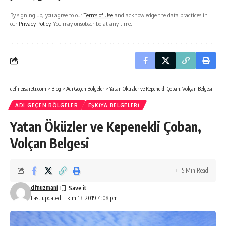
By signing up, you agree to our
Terms of Use
and acknowledge the data practices in
our
Privacy Policy
. You may unsubscribe at any time.
defineisareti.com
>
Blog
>
Adı Geçen Bölgeler
>
Yatan Öküzler ve Kepenekli Çoban, Volçan Belgesi
ADI GEÇEN BÖLGELER
EŞKIYA BELGELERI
Yatan Öküzler ve Kepenekli Çoban,
Volçan Belgesi
5 Min Read
dfnuzmani
Last updated: Ekim 13, 2019 4:08 pm