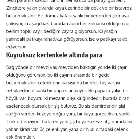
testi paramız saklıdır, zincirin her iki ucu da parayı gösterir.
Zincirlere yakın civarda kaya üzerinde bir delik ve bir istavroz
bulunmaktadır, Bir domuz kafası sanki bir yerlerden çıkmaya
çalışıyor, in aşağı bak, buradan adını her zamanki olduğu gibi
benim toplu çayır dediğim çayıra gidiyorsun. Kaynağın
yanındaki patikayı rahatlıkla görüyorsun, işe o patikayı takip
ediyorsun.
Kuyruksuz kertenkele altında para
Sağ yönde bir mevzi var, mevziden baktığın yönde iki çayır
olduğunu görürsün, bu iki çayırın arasında bir geçit
bulunmaktadır, çelenklerin karşısında bir dikili taş var, iyi
tetkik edilirse sanki bir papazı andırıyor. Bu papaza yakın bir
höyük var, boyutu iki mezarın büyüklüğündedir, burada biraz
eşelenecek olursak bir şiş buluruz. Bu şiş demirdendir, şişi
aldığın yerden kuzeye doğru yürü, bir kaya göreceksin, sarıklı
Türk e benziyor. Türk ten yedi şiş boyu kuzeye ölç, burada bir
yaban kirazı var, üç çelenk yan yana bir hilal ortadaki çelenk
çok önemlidir.