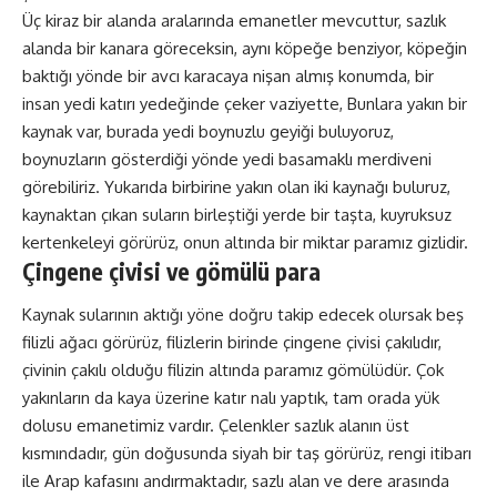
Üç kiraz bir alanda aralarında emanetler mevcuttur, sazlık
alanda bir kanara göreceksin, aynı köpeğe benziyor, köpeğin
baktığı yönde bir avcı karacaya nişan almış konumda, bir
insan yedi katırı yedeğinde çeker vaziyette, Bunlara yakın bir
kaynak var, burada yedi boynuzlu geyiği buluyoruz,
boynuzların gösterdiği yönde yedi basamaklı merdiveni
görebiliriz. Yukarıda birbirine yakın olan iki kaynağı buluruz,
kaynaktan çıkan suların birleştiği yerde bir taşta, kuyruksuz
kertenkeleyi görürüz, onun altında bir miktar paramız gizlidir.
Çingene çivisi ve gömülü para
Kaynak sularının aktığı yöne doğru takip edecek olursak beş
filizli ağacı görürüz, filizlerin birinde çingene çivisi çakılıdır,
çivinin çakılı olduğu filizin altında paramız gömülüdür. Çok
yakınların da kaya üzerine katır nalı yaptık, tam orada yük
dolusu emanetimiz vardır. Çelenkler sazlık alanın üst
kısmındadır, gün doğusunda siyah bir taş görürüz, rengi itibarı
ile Arap kafasını andırmaktadır, sazlı alan ve dere arasında