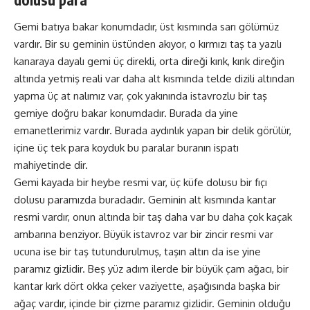
Gemi batıya bakar konumdadır, üst kısmında sarı gölümüz
vardır. Bir su geminin üstünden akıyor, o kırmızı taş ta yazılı
kanaraya dayalı gemi üç direkli, orta direği kırık, kırık direğin
altında yetmiş reali var daha alt kısmında telde dizili altından
yapma üç at nalımız var, çok yakınında istavrozlu bir taş
gemiye doğru bakar konumdadır. Burada da yine
emanetlerimiz vardır. Burada aydınlık yapan bir delik görülür,
içine üç tek para koyduk bu paralar buranın ispatı
mahiyetinde dir.
Gemi kayada bir heybe resmi var, üç küfe dolusu bir fıçı
dolusu paramızda buradadır. Geminin alt kısmında kantar
resmi vardır, onun altında bir taş daha var bu daha çok kaçak
ambarına benziyor. Büyük istavroz var bir zincir resmi var
ucuna ise bir taş tutundurulmuş, taşın altın da ise yine
paramız gizlidir. Beş yüz adım ilerde bir büyük çam ağacı, bir
kantar kırk dört okka çeker vaziyette, aşağısında başka bir
ağaç vardır, içinde bir çizme paramız gizlidir. Geminin olduğu