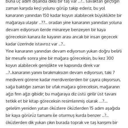
buna üç adım dışarıda dikili bir taş var ..?.. savaktan geçtiğin
zaman karşıda keçi yolunu görüp takip ederiz, bu yol
kanaranın yanından 150 kadar koyun alabilecek büyüklükte bir
mağaraya ulaşılır ..??.. oradan yine kanaranın yanından yoluna
devam ediyorsun ilerde minareye benzeyen bir kaya
göreceksin kanara ile kayanın arası ancak bir insan geçecek
kadar üzerinde istavroz var ..?..
Yine kanaranın yanından devam ediyorsun yukarı doğru belirli
bir mesafe sonra yine bir mağara göreceksin, bu kez 300
koyun alabilecek genişlikte ve kapısında direk var
..?..kanaranın yanını bırakmaksızın devam ediyorsun, taki 7
mediveni görene kadar merdivenlerden bir çayıra çıkıyorsun,
sağa baktığın zaman bir ufak mağara göreceksin, mağaranın
ağzı fırın ağzı gibidir; bu mağaraya diz üstü girilir üst tavanı
tetkik et bir kitap göreceksin resimlenmiş olarak …?…
gelelim yeniden yatan öküzlere öküzlerden 15 adım aşağıda
bir kaya görürüz tamamı ile oturmuş kurda benzer ..?..
öküzlerden dik yukarı çıkın burada toprak ve taş karışımı bir