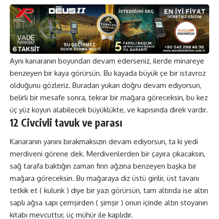
Aynı kanaranın boyundan devam ederseniz, ilerde minareye
benzeyen bir kaya görürsün. Bu kayada büyük çe bir istavroz
olduğunu gözleriz. Buradan yukarı doğru devam ediyorsun,
belirli bir mesafe sonra, tekrar bir mağara göreceksin, bu kez
üç yüz koyun alabilecek büyüklükte, ve kapısında direk vardır.
12 Civcivli tavuk ve parası
Kanaranın yanını bırakmaksızın devam ediyorsun, ta ki yedi
merdiveni görene dek. Merdivenlerden bir çayıra çıkacaksın,
sağ tarafa baktığın zaman fırın ağzına benzeyen başka bir
mağara göreceksin. Bu mağaraya diz üstü girilir, üst tavanı
tetkik et ( kulunk ) diye bir yazı görürsün, tam altında ise altın
saplı ağsa sapı çemşirden ( şimşir ) onun içinde altın stoyanın
kitabı mevcuttur, üç mühür ile kaplıdır.