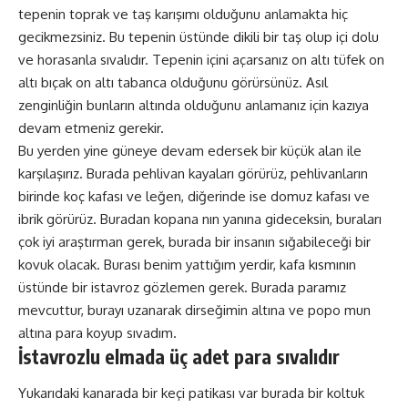
tepenin toprak ve taş karışımı olduğunu anlamakta hiç
gecikmezsiniz. Bu tepenin üstünde dikili bir taş olup içi dolu
ve horasanla sıvalıdır. Tepenin içini açarsanız on altı tüfek on
altı bıçak on altı tabanca olduğunu görürsünüz. Asıl
zenginliğin bunların altında olduğunu anlamanız için kazıya
devam etmeniz gerekir.
Bu yerden yine güneye devam edersek bir küçük alan ile
karşılaşırız. Burada pehlivan kayaları görürüz, pehlivanların
birinde koç kafası ve leğen, diğerinde ise domuz kafası ve
ibrik görürüz. Buradan kopana nın yanına gideceksin, buraları
çok iyi araştırman gerek, burada bir insanın sığabileceği bir
kovuk olacak. Burası benim yattığım yerdir, kafa kısmının
üstünde bir istavroz gözlemen gerek. Burada paramız
mevcuttur, burayı uzanarak dirseğimin altına ve popo mun
altına para koyup sıvadım.
İstavrozlu elmada üç adet para sıvalıdır
Yukarıdaki kanarada bir keçi patikası var burada bir koltuk