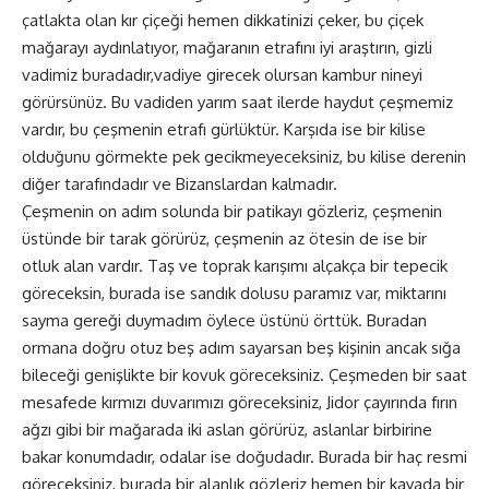
çatlakta olan kır çiçeği hemen dikkatinizi çeker, bu çiçek
mağarayı aydınlatıyor, mağaranın etrafını iyi araştırın, gizli
vadimiz buradadır,vadiye girecek olursan kambur nineyi
görürsünüz. Bu vadiden yarım saat ilerde haydut çeşmemiz
vardır, bu çeşmenin etrafı gürlüktür. Karşıda ise bir kilise
olduğunu görmekte pek gecikmeyeceksiniz, bu kilise derenin
diğer tarafındadır ve Bizanslardan kalmadır.
Çeşmenin on adım solunda bir patikayı gözleriz, çeşmenin
üstünde bir tarak görürüz, çeşmenin az ötesin de ise bir
otluk alan vardır. Taş ve toprak karışımı alçakça bir tepecik
göreceksin, burada ise sandık dolusu paramız var, miktarını
sayma gereği duymadım öylece üstünü örttük. Buradan
ormana doğru otuz beş adım sayarsan beş kişinin ancak sığa
bileceği genişlikte bir kovuk göreceksiniz. Çeşmeden bir saat
mesafede kırmızı duvarımızı göreceksiniz, Jidor çayırında fırın
ağzı gibi bir mağarada iki aslan görürüz, aslanlar birbirine
bakar konumdadır, odalar ise doğudadır. Burada bir haç resmi
göreceksiniz, burada bir alanlık gözleriz hemen bir kayada bir