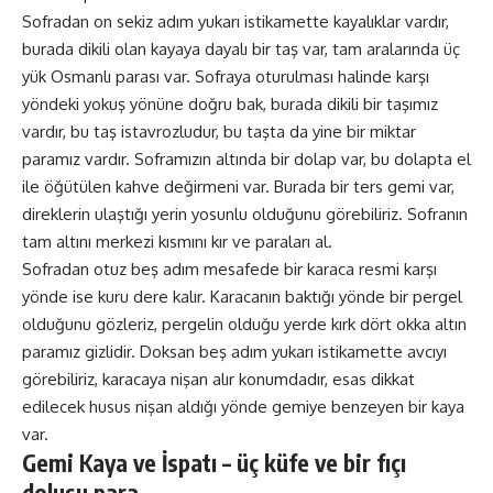
Sofradan on sekiz adım yukarı istikamette kayalıklar vardır,
burada dikili olan kayaya dayalı bir taş var, tam aralarında üç
yük Osmanlı parası var. Sofraya oturulması halinde karşı
yöndeki yokuş yönüne doğru bak, burada dikili bir taşımız
vardır, bu taş istavrozludur, bu taşta da yine bir miktar
paramız vardır. Soframızın altında bir dolap var, bu dolapta el
ile öğütülen kahve değirmeni var. Burada bir ters gemi var,
direklerin ulaştığı yerin yosunlu olduğunu görebiliriz. Sofranın
tam altını merkezi kısmını kır ve paraları al.
Sofradan otuz beş adım mesafede bir karaca resmi karşı
yönde ise kuru dere kalır. Karacanın baktığı yönde bir pergel
olduğunu gözleriz, pergelin olduğu yerde kırk dört okka altın
paramız gizlidir. Doksan beş adım yukarı istikamette avcıyı
görebiliriz, karacaya nişan alır konumdadır, esas dikkat
edilecek husus nişan aldığı yönde gemiye benzeyen bir kaya
var.
Gemi Kaya ve İspatı – üç küfe ve bir fıçı
dolusu para