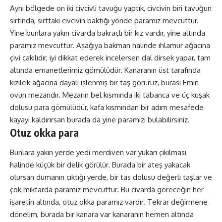
Aynı bölgede on iki civcivli tavuğu yaptık, civcivin biri tavuğun
sırtında, sırttaki civcivin baktığı yönde paramız mevcuttur.
Yine bunlara yakın civarda bakraçlı bir kız vardır, yine altında
paramız mevcuttur. Aşağıya bakman halinde ıhlamur ağacına
çivi çakılıdır, iyi dikkat ederek incelersen dal dirsek yapar, tam
altında emanetlerimiz gömülüdür. Kanaranın üst tarafında
kızılcık ağacına dayalı işlenmiş bir taş görürüz, burası Emin
ovun mezarıdır. Mezarın bel kısmında iki tabanca ve üç kuşak
dolusu para gömülüdür, kafa kısmından bir adım mesafede
kayayı kaldırırsan burada da yine paramızı bulabilirsiniz.
Otuz okka para
Bunlara yakın yerde yedi merdiven var yukarı çıkılması
halinde küçük bir delik görülür. Burada bir ateş yakacak
olursan dumanın çıktığı yerde, bir tas dolusu değerli taşlar ve
çok miktarda paramız mevcuttur. Bu civarda göreceğin her
işaretin altında, otuz okka paramız vardır. Tekrar değirmene
dönelim, burada bir kanara var kanaranın hemen altında