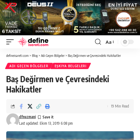
Aa
Font
Resizer
defineisareti.com
>
Blog
>
Adı Geçen Bölgeler
>
Baş Değirmen ve Çevresindeki Hakikatler
ADI GEÇEN BÖLGELER
EŞKIYA BELGELERI
Baş Değirmen ve Çevresindeki
Hakikatler
19 Min Read
dfnuzmani
Last updated: Ekim 13, 2019 6:08 pm