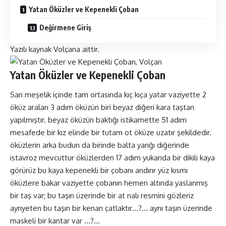
Yatan Öküzler ve Kepenekli Çoban
Değirmene Giriş
Yazılı kaynak Volçana aittir.
Yatan Öküzler ve Kepenekli Çoban
Sarı meşelik içinde tam ortasında kıç kıça yatar vaziyette 2
öküz araları 3 adım öküzün biri beyaz diğeri kara taştan
yapılmıştır. beyaz öküzün baktığı istikamette 51 adım
mesafede bir kız elinde bir tutam ot öküze uzatır şekildedir.
öküzlerin arka budun da birinde balta yarığı diğerinde
istavroz mevcuttur öküzlerden 17 adım yukarıda bir dikili kaya
görürüz bu kaya kepenekli bir çobanı andırır yüz kısmı
öküzlere bakar vaziyette çobanın hemen altında yaslanmış
bir taş var; bu taşın üzerinde bir at nalı resmini gözleriz
ayrıyeten bu taşın bir kenarı çatlaktır…?… aynı taşın üzerinde
maskeli bir kantar var …?…