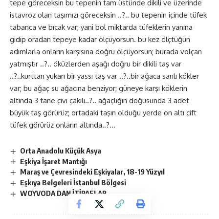
tepe göreceksin bu tepenin tam üstünde dikili ve üzerinde
istavroz olan taşımızı göreceksin ..?.. bu tepenin içinde tüfek
tabanca ve bıçak var; yani bol miktarda tüfeklerin yanına
gidip oradan tepeye kadar ölçüyorsun. bu kez ölçtüğün
adımlarla onların karşısına doğru ölçüyorsun; burada volçan
yatmıştır ..?.. öküzlerden aşağı doğru bir dikili taş var
..?..kurttan yukarı bir yassı taş var ..?..bir ağaca sarılı kökler
var; bu ağaç su ağacına benziyor; güneye karşı köklerin
altında 3 tane çivi çakılı..?.. ağaçlığın doğusunda 3 adet
büyük taş görürüz; ortadaki taşın olduğu yerde on altı çift
tüfek görürüz onların altında..?…
Orta Anadolu Küçük Asya
Eşkiya İşaret Mantığı
Maraş ve Çevresindeki Eşkiyalar, 18-19 Yüzyıl
Eşkıya Belgeleri İstanbul Bölgesi
WOYVODA DAN İTİRAFLAR