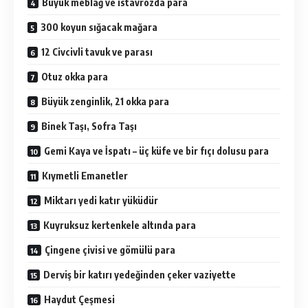
Büyük meblağ ve istavrozda para
300 koyun sığacak mağara
12 Civcivli tavuk ve parası
Otuz okka para
Büyük zenginlik, 21 okka para
Binek Taşı, Sofra Taşı
Gemi Kaya ve İspatı – üç küfe ve bir fıçı dolusu para
Kıymetli Emanetler
Miktarı yedi katır yüküdür
Kuyruksuz kertenkele altında para
Çingene çivisi ve gömülü para
Derviş bir katırı yedeğinden çeker vaziyette
Haydut Çeşmesi