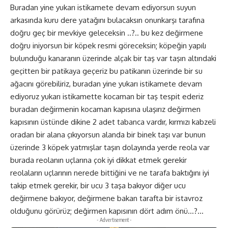
Buradan yine yukarı istikamete devam ediyorsun suyun
arkasında kuru dere yatağını bulacaksın onunkarşı tarafına
doğru geç bir mevkiye geleceksin ..?.. bu kez değirmene
doğru iniyorsun bir köpek resmi göreceksin; köpeğin yapılı
bulunduğu kanaranın üzerinde alçak bir taş var taşın altındaki
geçitten bir patikaya geçeriz bu patikanın üzerinde bir su
ağacını görebiliriz, buradan yine yukarı istikamete devam
ediyoruz yukarı istikamette kocaman bir taş tespit ederiz
buradan değirmenin kocaman kapısına ulaşırız değirmen
kapısının üstünde dikine 2 adet tabanca vardır, kırmızı kabzeli
oradan bir alana çıkıyorsun alanda bir binek taşı var bunun
üzerinde 3 köpek yatmışlar taşın dolayında yerde reola var
burada reolanın uçlarına çok iyi dikkat etmek gerekir
reolaların uçlarının nerede bittiğini ve ne tarafa baktığını iyi
takip etmek gerekir, bir ucu 3 taşa bakıyor diğer ucu
değirmene bakıyor, değirmene bakan tarafta bir istavroz
olduğunu görürüz; değirmen kapısının dört adım önü…?…
- Advertisement -