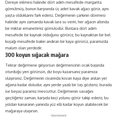
Dereye inilmesi halinde dört adım mesafede margarita
gömülmüş, bunun karşısında üç adet kavak ağacı görür, aynı
yaşta olduklarını fark ederiz. Değirmenin çarkının dönmesi
halinde aynı zamanda kavak lara su veriri, her ağacın altında
bir miktar emanetimiz gömülüdür. Bunlara dört adım
mesafede bir kaynak olduğunu görürüz, bu kaynaktan bir bel
kuşağı mesafede bakırı andıran bir kaya görürüz, paramızda
malum olan yerdedir.
300 koyun sığacak mağara
Tekrar değirmene giriyorsun değirmencinin ocak başında
oturduğu yeri görürsün, diz boyu kazarsanız paramıza
ulaşırsınız. Değirmenin civarında kovan kaya diye anılan yer
ağzına kadar doludur, aynı yerde yazılı bir taş gözleriz, burada
ise beyaz paramız mevcuttur. Değirmenin savağını
geçtiğimiz zaman, karşıda keçi yolunu görür takip ederiz, bu
yoldan kanaranın yanında yüz elli kadar koyun alabilecek bir
mağaraya ulaşırsın.
- Advertisement -