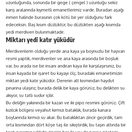
uzunluğunda, sonunda bir gege ( çengel ) uzunluğu sekiz
karış aralarında kıymetli emanetlerimiz vardır. Buradan aşağı
inmen halinde burasının çok kötü bir yer olduğunu fark
edeceksin. Baş kısım düzlüktür, bu düzlükten aşağı kısımda
yedi merdiven bulunmaktadır.
Miktarı yedi katır yüküdür
Merdivenlerin olduğu yerde ana kaya ya boynuzlu bir hayvan
resmi yaptık, merdivenler ve ana kaya arasında bir boşluk
var, bu arada ise bir insanı andıran kaya ile karşılaşırsınız, bu
insan kayada bir işaret bu kayayı ölç, buradaki emanetimizin
miktarı yedi katır yüküdür. Derenin alt kısmından haydut
pınarına ulaşırız, burada delik bir kaya görürüz, bu delikten su
akıyor, su tatlı sudur içilir.
Bu deliğin yakınında bir kazan ve iki pipo resmini görürüz. Çift
kızılcık bölgesi veyahut kırmızı bataklık, burada kanara
boylarında kırmızı su akar. Bu bataklıktan zincir geçirdik, tam
orta kısmından dört köşe taş ile sıkıştırdık, bu taşın altında bir