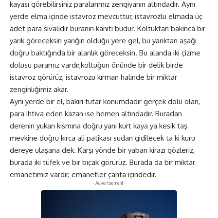
kayası görebilirsiniz paralarımız zengiyanın altındadır. Aynı
yerde elma içinde istavroz mevcuttur, istavrozlu elmada üç
adet para sıvalıdır buranın kanıtı budur. Koltuktan bakınca bir
yarık göreceksin yarığın olduğu yere gel, bu yarıktan aşağı
doğru baktığında bir alanlık göreceksin. Bu alanda iki çizme
dolusu paramız vardır,koltuğun önünde bir delik birde
istavroz görürüz, istavrozu kırman halinde bir miktar
zenginliğimiz akar.
Aynı yerde bir el, bakırı tutar konumdadır gerçek dolu olan,
para ihtiva eden kazan ise hemen altındadır. Buradan
derenin yukarı kısmına doğru yani kurt kaya ya kesik taş
mevkine doğru kırca ali patikası sudan gidilecek ta ki kuru
dereye ulaşana dek. Karşı yönde bir yaban kirazı gözleriz,
burada iki tüfek ve bir bıçak görürüz. Burada da bir miktar
emanetimiz vardır, emanetler çanta içindedir.
- Advertisement -