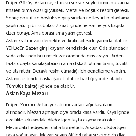
Diğer Görüş:
Aslan taş statüsü yüksek soylu birinin mezarına
ithafen olma olasılığı yüksek. Metal ve boşluk tespiti gerekli.
Sonuç pozitif ise boşluk ve giriş sınırları netleştirilip planlama
yapılmalı. İyi bir çubukçu 2 saat içinde ne var ne yok kağıda
çizer burayı. Ama burası ama yakın çevresi..
Aslan kral mezarı demektir ve kralın aileside yanında olabilir.
Yüklüdür. Bazen girişi kayanın kendisinde olur. Oda altındadır
yada arkasında bi tümsek var oradanda giriş arayın. Birden
fazla odayla karşılaşabilirsin ama dikkatli olman lazım, tuzaklı
ve tılsımlıdır. Detaylı resim olmadığı için genelleme yaptim.
Aslanın üstünde başka işaret olabilir baktığı yönde olabilir.
Tümülüs baktığı yönde de olabilir.
Aslan Kaya Mezarı
Diğer: Yorum:
Aslan yer altı mezarları, ağır kayaların
altındadır. Mezarı açmayın diye orada kasa vardır. Kaya içinde
özellikle arkasındaki dikdörtgen taşta cayma malı olur.
Mezardaki hediyeden daha kıymetlidir. Arkadaki dikdörtgen
taşa yoğunlaşın. Mezarı soyup ölüleri rahatsız etmeyin diye