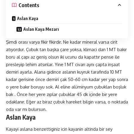
Contents
Aslan Kaya
Aslan Kaya Mezarı
Şimdi orası varya fikir fikirdir. Ne kadar mineral varsa cirit
atıyordur. Çubuk tan başka çare yoksa, klimaci dan 1 MT bakır
boru al çapı az geniş olsun iki ucunu da kapattır pense ile
presleyip lehim atsınlar. Yine 1 MT civarı aynı çapta inşaat
demiri ayarla. Alana gidince aslanın kuyruk tarafında 10 MT
kadar gerisine önce demiri çak 50-60 cm kadar yer yap sonra
o yere bakır boruyu sok. Al eline alüminyum çubukları boşluk
bak . Önce her yere zıplar çubuklar 45 dk içinde bir yere
odaklanır. Eğer az biraz çubuk hareket bilgin varsa, o noktada
oda var mı bulursun.
Aslan Kaya
Kayayi aslana benzettiginiz icin kayanin altinda bir sey