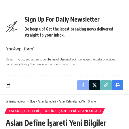
Sign Up For Daily Newsletter
Be keep up! Get the latest breaking news delivered
straight to your inbox.
[mc4wp_form]
By signing up, you agree to our
Terms of Use
and acknowledge the data practices in
our
Privacy Policy
. You may unsubscribe at any time.
defineisareti.com
>
Blog
>
Aslan İşaretleri
>
Aslan Define İşareti Yeni Bilgiler
ASLAN İŞARETLERI
DEFINE İŞARETLERI VE ANLAMLARI
Aslan Define İşareti Yeni Bilgiler