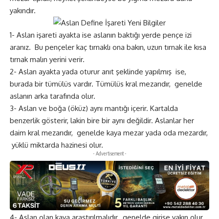
yakındır.
1- Aslan işareti ayakta ise aslanın baktığı yerde pençe izi
aranız. Bu pençeler kaç tırnaklı ona bakın, uzun tırnak ile kısa
tırnak malın yerini verir.
2- Aslan ayakta yada oturur anıt şeklinde yapılmış ise,
burada bir tümülüs vardır. Tümülüs kral mezarıdır, genelde
aslanın arka tarafında olur.
3- Aslan ve boğa (öküz) aynı mantığı içerir. Kartalda
benzerlik gösterir, lakin bire bir aynı değildir. Aslanlar her
daim kral mezarıdır, genelde kaya mezar yada oda mezardır,
yüklü miktarda hazinesi olur.
- Advertisement -
4- Aslan olan kaya araştırılmalıdır, genelde girişe yakın olur