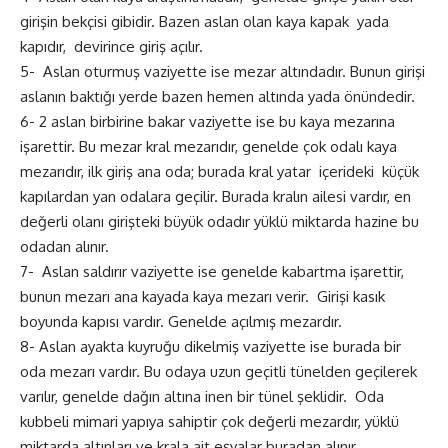
girişin bekçisi gibidir. Bazen aslan olan kaya kapak yada
kapıdır, devirince giriş açılır.
5- Aslan oturmuş vaziyette ise mezar altındadır. Bunun girişi
aslanın baktığı yerde bazen hemen altında yada önündedir.
6- 2 aslan birbirine bakar vaziyette ise bu kaya mezarına
işarettir. Bu mezar kral mezarıdır, genelde çok odalı kaya
mezarıdır, ilk giriş ana oda; burada kral yatar içerideki küçük
kapılardan yan odalara geçilir. Burada kralın ailesi vardır, en
değerli olanı girişteki büyük odadır yüklü miktarda hazine bu
odadan alınır.
7- Aslan saldırır vaziyette ise genelde kabartma işarettir,
bunun mezarı ana kayada kaya mezarı verir. Girişi kasık
boyunda kapısı vardır. Genelde açılmış mezardır.
8- Aslan ayakta kuyruğu dikelmiş vaziyette ise burada bir
oda mezarı vardır. Bu odaya uzun geçitli tünelden geçilerek
varılır, genelde dağın altına inen bir tünel şeklidir. Oda
kubbeli mimari yapıya sahiptir çok değerli mezardır, yüklü
miktarda altınları ve krala ait eşyalar buradan alınır.