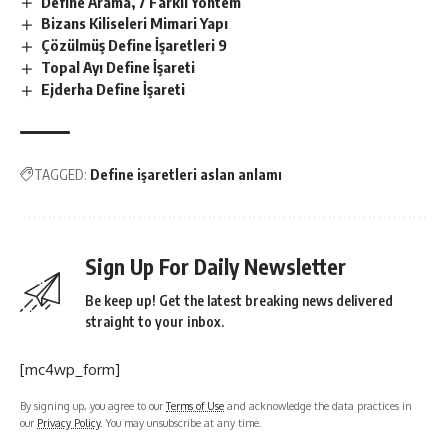
Define Arama, 7 Farklı Yöntem
Bizans Kiliseleri Mimari Yapı
Çözülmüş Define İşaretleri 9
Topal Ayı Define İşareti
Ejderha Define İşareti
TAGGED:
Define işaretleri aslan anlamı
Sign Up For Daily Newsletter
Be keep up! Get the latest breaking news delivered
straight to your inbox.
[mc4wp_form]
By signing up, you agree to our
Terms of Use
and acknowledge the data practices in
our
Privacy Policy
. You may unsubscribe at any time.