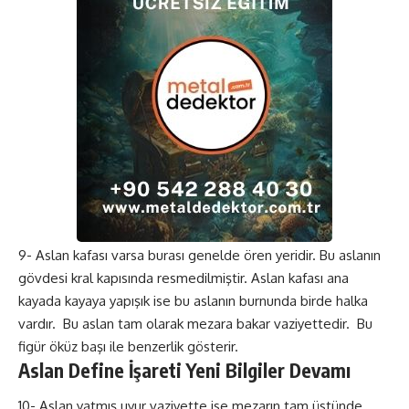
9- Aslan kafası varsa burası genelde ören yeridir. Bu aslanın
gövdesi kral kapısında resmedilmiştir. Aslan kafası ana
kayada kayaya yapışık ise bu aslanın burnunda birde halka
vardır. Bu aslan tam olarak mezara bakar vaziyettedir. Bu
figür öküz başı ile benzerlik gösterir.
Aslan Define İşareti Yeni Bilgiler Devamı
10- Aslan yatmış uyur vaziyette ise mezarın tam üstünde