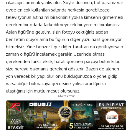
cikacagini ummak yanlis olur. Soyle dusunun, bol paraniz var
evde en cok kullanilan salonda herkesin gorebilecegi
televizyonun altina mi birakirsiniz yoksa kimsenin girmemesi
gereken bir odada farkedilmeyecek bir yere mi birakirsiniz.
Aslan figürüne gelelim, sizin fotoyu çektiğiniz acıdan
benzetim oluyor ama bu figürün diğer yüzü nasıl görünüyor
bilmeliyiz. Yine benzer figür diğer taraftan da görülüyorsa o
zaman o figürü incelemek gerekir. Üzerinde olması
gerekenden farklı, eksik, hatalı görünen parçayı bulun ki bu
size nereye bakmanız gerekeni gösterir. Bazen de alenen
yon verecek bir yapı olur onu bulduğunuzda o yöne gidip
varsa diğer bulmacaya geçersiniz yoksa aradığınıza
ulaştığınız için mutlu mesut olursunuz.
- Advertisement -