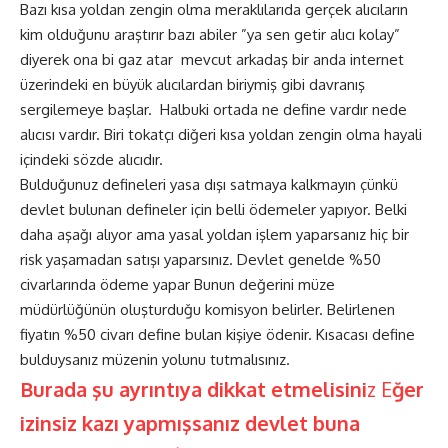
Bazı kısa yoldan zengin olma meraklılarıda gerçek alıcıların
kim olduğunu araştırır bazı abiler ”ya sen getir alıcı kolay”
diyerek ona bi gaz atar mevcut arkadaş bir anda internet
üzerindeki en büyük alıcılardan biriymiş gibi davranış
sergilemeye başlar. Halbuki ortada ne define vardır nede
alıcısı vardır. Biri tokatçı diğeri kısa yoldan zengin olma hayali
içindeki sözde alıcıdır.
Bulduğunuz defineleri yasa dışı satmaya kalkmayın çünkü
devlet bulunan defineler için belli ödemeler yapıyor. Belki
daha aşağı alıyor ama yasal yoldan işlem yaparsanız hiç bir
risk yaşamadan satışı yaparsınız. Devlet genelde %50
civarlarında ödeme yapar Bunun değerini müze
müdürlüğünün oluşturduğu komisyon belirler. Belirlenen
fiyatın %50 civarı define bulan kişiye ödenir. Kısacası define
bulduysanız müzenin yolunu tutmalısınız.
Burada şu ayrıntıya dikkat etmelisini
z E
ğer
izinsiz kazı yapmışsanız devlet buna