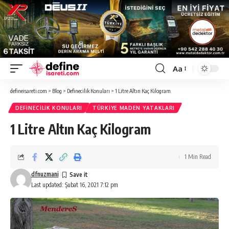
Aa
Font
Resizer
defineisareti.com
>
Blog
>
Definecilik Konuları
>
1 Litre Altın Kaç Kilogram
DEFINECILIK KONULARI
TÜRKIYE MADEN YATAKLARI
1 Litre Altın Kaç Kilogram
1 Min Read
dfnuzmani
Last updated: Şubat 16, 2021 7:12 pm