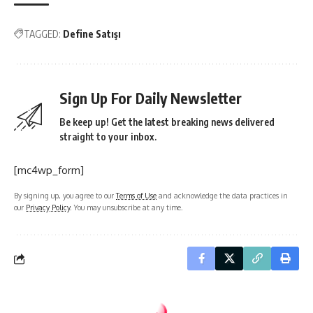
TAGGED:
Define Satışı
Sign Up For Daily Newsletter
Be keep up! Get the latest breaking news delivered
straight to your inbox.
[mc4wp_form]
By signing up, you agree to our
Terms of Use
and acknowledge the data practices in
our
Privacy Policy
. You may unsubscribe at any time.
defineisareti.com
>
Blog
>
Definecilik Konuları
>
Dolar Düştü Dedektör Satışları Arttı