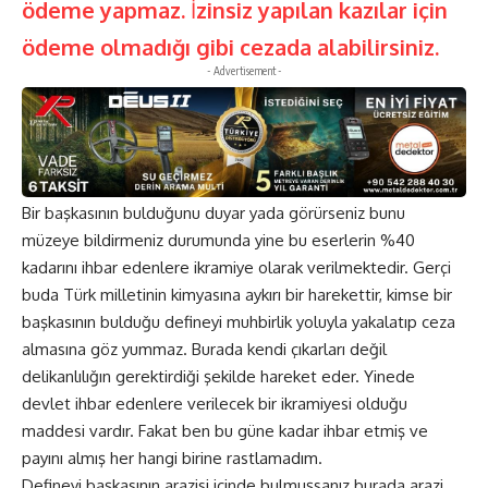
ödeme yapmaz.
İ
zinsiz yapılan kazılar için
ödeme olmadığı gibi cezada alabilirsiniz.
- Advertisement -
Bir başkasının bulduğunu duyar yada görürseniz bunu
müzeye bildirmeniz durumunda yine bu eserlerin %40
kadarını ihbar edenlere ikramiye olarak verilmektedir. Gerçi
buda Türk milletinin kimyasına aykırı bir harekettir, kimse bir
başkasının bulduğu defineyi muhbirlik yoluyla yakalatıp ceza
almasına göz yummaz. Burada kendi çıkarları değil
delikanlılığın gerektirdiği şekilde hareket eder. Yinede
devlet ihbar edenlere verilecek bir ikramiyesi olduğu
maddesi vardır. Fakat ben bu güne kadar ihbar etmiş ve
payını almış her hangi birine rastlamadım.
Defineyi başkasının arazisi içinde bulmuşsanız burada arazi