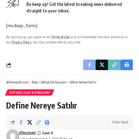
Be keep up! Get the latest breaking news delivered
straight to your inbox.
[mc4wp_form]
By signing up, you agree to our
Terms of Use
and acknowledge the data practices in
our
Privacy Policy
. You may unsubscribe at any time.
defineisareti.com
>
Blog
>
Definecilik Konuları
>
Define Nereye Satılır
DEFINECILIK KONULARI
Define Nereye Satılır
3 Min Read
dfnuzmani