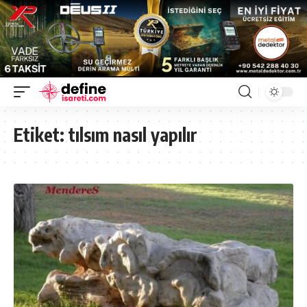
Etiket:
tılsım nasıl yapılır