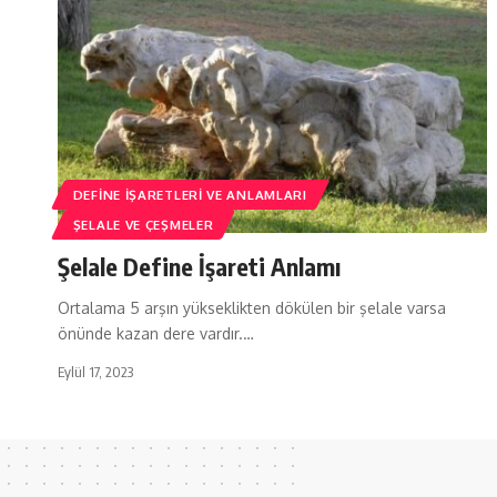
DEFINE İŞARETLERI VE ANLAMLARI
ŞELALE VE ÇEŞMELER
Şelale Define İşareti Anlamı
Ortalama 5 arşın yükseklikten dökülen bir şelale varsa
önünde kazan dere vardır.…
Eylül 17, 2023