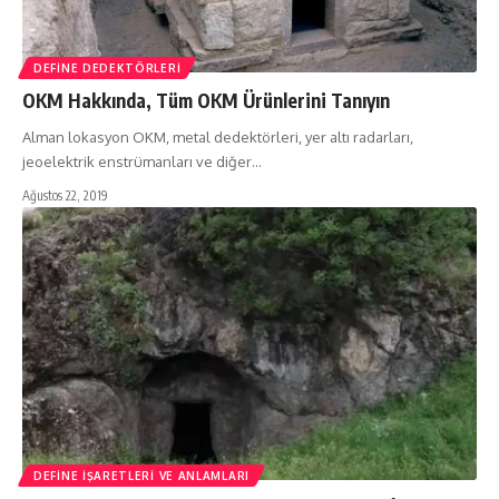
DEFINE DEDEKTÖRLERI
OKM Hakkında, Tüm OKM Ürünlerini Tanıyın
Alman lokasyon OKM, metal dedektörleri, yer altı radarları,
jeoelektrik enstrümanları ve diğer…
Ağustos 22, 2019
DEFINE İŞARETLERI VE ANLAMLARI