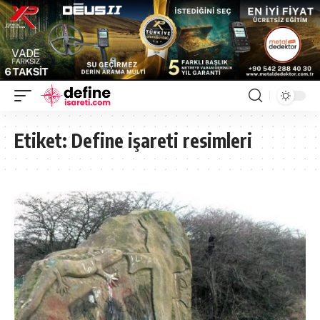
Etiket:
Define işareti resimleri