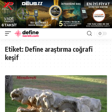
Etiket:
Define araştırma coğrafi
keşif