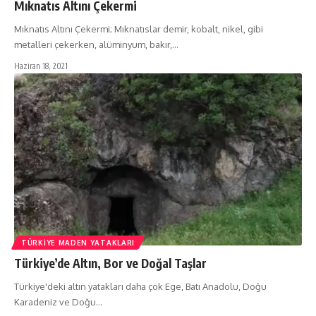
Mıknatıs Altını Çekermi
Mıknatıs Altını Çekermi; Mıknatıslar demir, kobalt, nikel, gibi
metalleri çekerken, alüminyum, bakır,…
Haziran 18, 2021
TÜRKIYE MADEN YATAKLARI
Türkiye’de Altın, Bor ve Doğal Taşlar
Türkiye'deki altın yatakları daha çok Ege, Batı Anadolu, Doğu
Karadeniz ve Doğu…